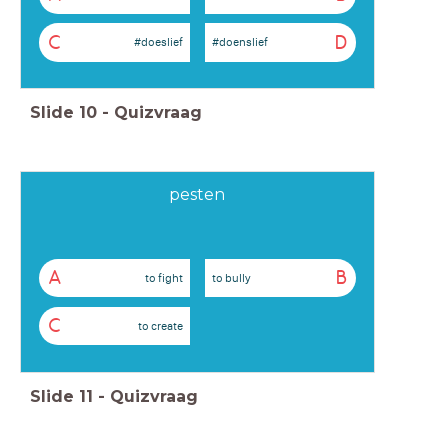
C
D
#doeslief
#doenslief
Slide
10
-
Quizvraag
pesten
A
B
to fight
to bully
C
to create
Slide
11
-
Quizvraag