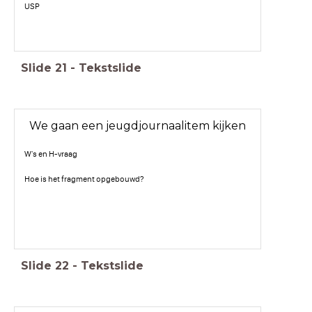
USP
Slide
21
-
Tekstslide
We gaan een jeugdjournaalitem kijken
W's en H-vraag
Hoe is het fragment opgebouwd?
Slide
22
-
Tekstslide