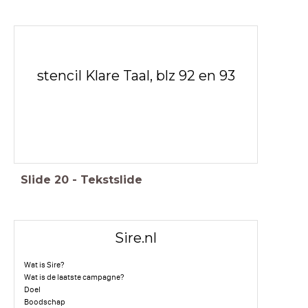
stencil Klare Taal, blz 92 en 93
Slide
20
-
Tekstslide
Sire.nl
Wat is Sire?
Wat is de laatste campagne?
Doel
Boodschap