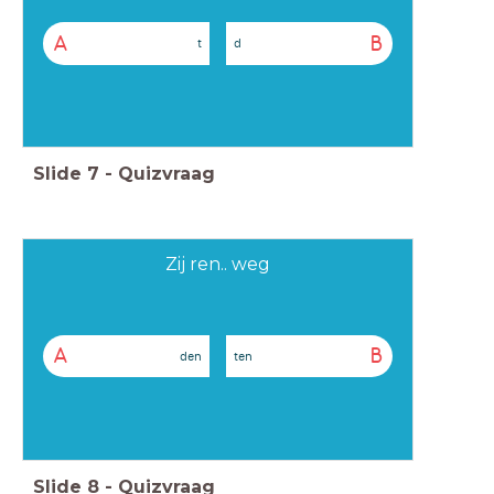
A
B
t
d
Slide
7
-
Quizvraag
Zij ren.. weg
A
B
den
ten
Slide
8
-
Quizvraag