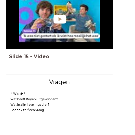
Slide
15
-
Video
Vragen
4 W's +H?
Wat heeft Boyan uitgevonden?
Wat is zijn lievelingsdier?
Bedenk zelf een vraag.