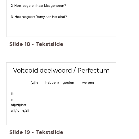
2. Hoe reageren haar klasgenoten?
3. Hoe reageert Romy aan het eind?
Slide
18
-
Tekstslide
Voltooid deelwoord / Perfectum
(zijn hebben) gooien werpen
ik
jij
hij/zij/het
wij/jullie/zij
Slide
19
-
Tekstslide