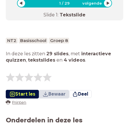
1
/
29
volgende
Slide
1
:
Tekstslide
NT2
Basisschool
Groep 8
In deze les zitten
29 slides
,
met
interactieve
quizzen
,
tekstslides
en
4 videos
.
Start les
Bewaar
Deel
Printen
Onderdelen in deze les