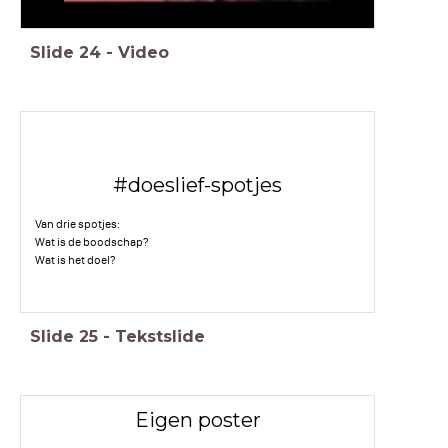
Slide
24
-
Video
#doeslief-spotjes
Van drie spotjes:
Wat is de boodschap?
Wat is het doel?
Slide
25
-
Tekstslide
Eigen poster