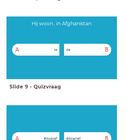
Hij woon.. in Afghanistan
A
B
te
de
Slide
9
-
Quizvraag
A
B
#doelief
#doeilief