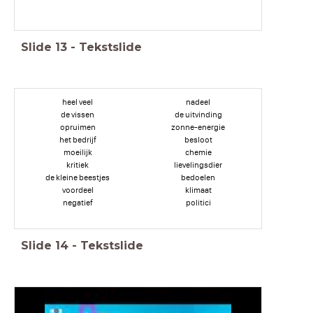
Slide
13
-
Tekstslide
heel veel
nadeel
de vissen
de uitvinding
opruimen
zonne-energie
het bedrijf
besloot
moeilijk
chemie
kritiek
lievelingsdier
de kleine beestjes
bedoelen
voordeel
klimaat
negatief
politici
Slide
14
-
Tekstslide