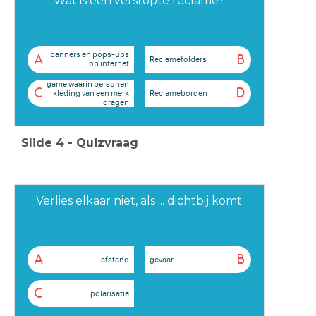
Wat is een verstopte reclame?
banners en pops-ups
A
B
Reclamefolders
op internet
game waarin personen
C
D
Reclameborden
kleding van een merk
dragen
Slide
4
-
Quizvraag
Verlies elkaar niet, als ... dichtbij komt
A
B
afstand
gevaar
C
polarisatie