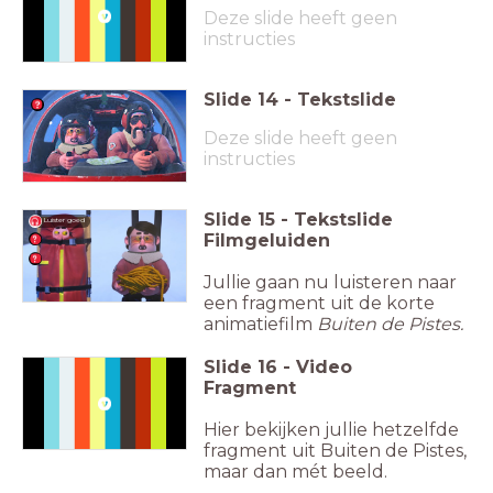
Deze slide heeft geen
instructies
Slide
14
-
Tekstslide
Deze slide heeft geen
instructies
Slide
15
-
Tekstslide
Luister goed
Filmgeluiden
Jullie gaan nu luisteren naar
een fragment uit de korte
animatiefilm
Buiten de Pistes.
Slide
16
-
Video
Fragment
Hier bekijken jullie hetzelfde
fragment uit Buiten de Pistes,
maar dan mét beeld.