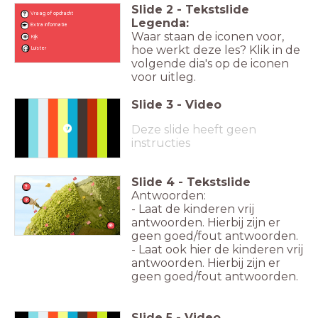
Slide
2
-
Tekstslide
Vraag of opdracht
Legenda:
Extra informatie
Waar staan de iconen voor,
Kijk
hoe werkt deze les? Klik in de
Luister
volgende dia's op de iconen
voor uitleg.
Slide
3
-
Video
Deze slide heeft geen
instructies
Slide
4
-
Tekstslide
Antwoorden:
- Laat de kinderen vrij
antwoorden. Hierbij zijn er
geen goed/fout antwoorden.
- Laat ook hier de kinderen vrij
antwoorden. Hierbij zijn er
geen goed/fout antwoorden.
Slide
5
-
Video