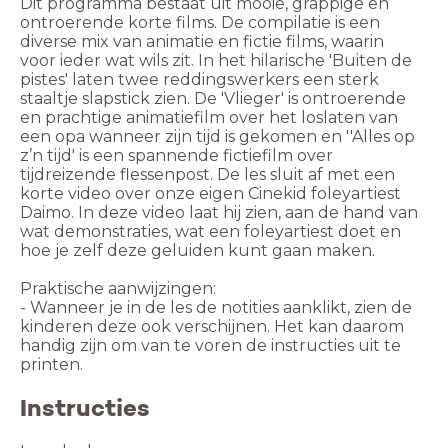
Dit programma bestaat uit mooie, grappige en
ontroerende korte films. De compilatie is een
diverse mix van animatie en fictie films, waarin
voor ieder wat wils zit. In het hilarische 'Buiten de
pistes' laten twee reddingswerkers een sterk
staaltje slapstick zien. De 'Vlieger' is ontroerende
en prachtige animatiefilm over het loslaten van
een opa wanneer zijn tijd is gekomen en ''Alles op
z’n tijd' is een spannende fictiefilm over
tijdreizende flessenpost. De les sluit af met een
korte video over onze eigen Cinekid foleyartiest
Daimo. In deze video laat hij zien, aan de hand van
wat demonstraties, wat een foleyartiest doet en
hoe je zelf deze geluiden kunt gaan maken.
Praktische aanwijzingen:
- Wanneer je in de les de notities aanklikt, zien de
kinderen deze ook verschijnen. Het kan daarom
handig zijn om van te voren de instructies uit te
printen.
Instructies