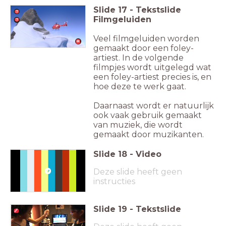
Slide
17
-
Tekstslide
Filmgeluiden
Veel filmgeluiden worden
gemaakt door een foley-
artiest. In de volgende
filmpjes wordt uitgelegd wat
een foley-artiest precies is, en
hoe deze te werk gaat.
Daarnaast wordt er natuurlijk
ook vaak gebruik gemaakt
van muziek, die wordt
gemaakt door muzikanten.
Slide
18
-
Video
Deze slide heeft geen
instructies
Slide
19
-
Tekstslide