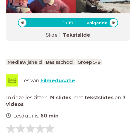
1
/
19
volgende
Slide
1
:
Tekstslide
Mediawijsheid
Basisschool
Groep 5-8
Les van
Filmeducatie
In deze les zitten
19 slides
,
met
tekstslides
en
7
videos
.
Lesduur is:
60
min