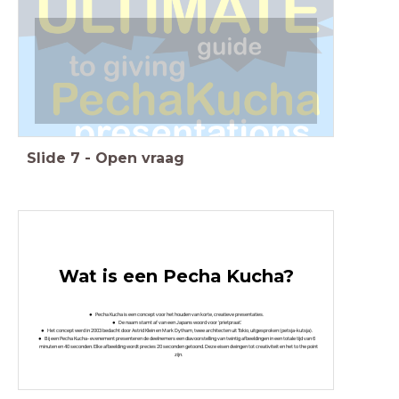
Slide
7
-
Open vraag
Wat is een Pecha Kucha?
Pecha Kucha is een concept voor het houden van korte, creatieve presentaties.
De naam stamt af van een Japans woord voor 'prietpraat'.
Het concept werd in 2003 bedacht door Astrid Klein en Mark Dytham, twee architecten uit Tokio, uitgesproken (petsja-kutsja).
Bij een Pecha Kucha- evenement presenteren de deelnemers een diavoorstelling van twintig afbeeldingen in een totale tijd van 6
minuten en 40 seconden. Elke afbeelding wordt precies 20 seconden getoond. Deze eisen dwingen tot creativiteit en het to the point
zijn.