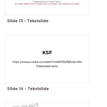
tegelijkertijd naar jouw verhaal te luisteren.
Je houding: charisma. Een Pecha Kucha is meer ‘performance’ dan een klassieke presentatie.
Slide
13
-
Tekstslide
KSF
https://www.youtube.com/watch?v=8S0FDjFBj8o&t=44s
Presentatie-skills
Slide
14
-
Tekstslide