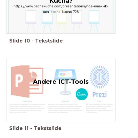
Kucha?
https://www.pechakucha.com/presentations/hoe-maak-ik-
een-pecha-kucha-726
Slide
10
-
Tekstslide
Andere ICT-Tools
Slide
11
-
Tekstslide