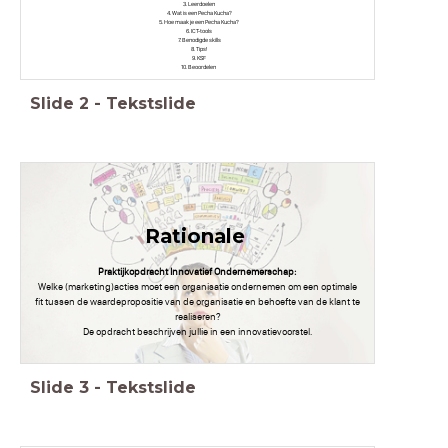
Leerdoelen
Wat is een Pecha Kucha?
Hoe maak je een Pecha Kucha?
ICT-tools
Benodigde skills
Tips!
KSF
Beoordelen
Slide
2
-
Tekstslide
Rationale
Praktijkopdracht Innovatief Ondernemerschap:
Welke (marketing)acties moet een organisatie ondernemen om een optimale
fit tussen de waardepropositie van de organisatie en behoefte van de klant te
realiseren?
De opdracht beschrijven jullie in een innovatievoorstel.
Slide
3
-
Tekstslide