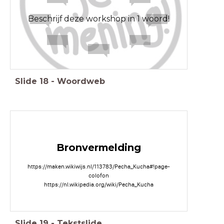
Beschrijf deze workshop in 1 woord!
Slide
18
-
Woordweb
Bronvermelding
https://maken.wikiwijs.nl/113783/Pecha_Kucha#!page-
colofon
https://nl.wikipedia.org/wiki/Pecha_Kucha
Slide
19
-
Tekstslide