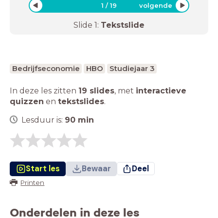
1
/
19
volgende
Slide
1
:
Tekstslide
Bedrijfseconomie
HBO
Studiejaar 3
In deze les zitten
19 slides
,
met
interactieve
quizzen
en
tekstslides
.
Lesduur is:
90
min
Start les
Bewaar
Deel
Printen
Onderdelen in deze les