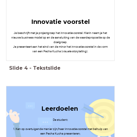
Innovatie voorstel
Je beschrijft met je projectgroep het innovatievoorstel. Hierin neem je het
nieuwe business model op en de aansluiting van de waardepropositie op de
doelgroep.
Je presenteert aan het eind van de minor het innovatievoorstel in de vorm
van een Pecha Kucha (visuele storytelling).
Slide
4
-
Tekstslide
Leerdoelen
De student:
1. Kan op overtuigende manier zijn/haar innovatievoorstel met behulp van
een Pecha Kucha presenteren;