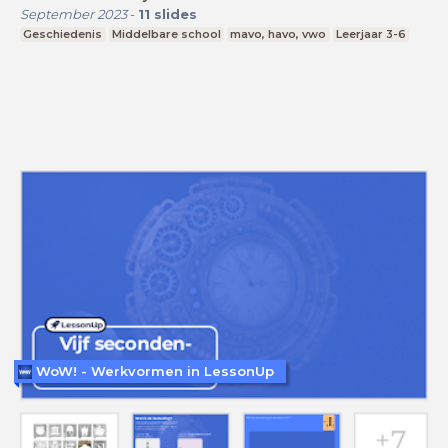
September 2023
-
11
slides
Geschiedenis
Middelbare school
mavo, havo, vwo
Leerjaar 3-6
WoW! - Werkvormen in LessonUp