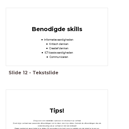
Benodigde skills
Informatievaardigheden
Kritisch denken
Creatief denken
ICT-basisvaardigheden
Communiceren
Slide
12
-
Tekstslide
Tips!
Zorg voor een duidelijke opbouw en structuur in je verhaal.
Zoek bij je verhaal naar passende afbeeldingen om te laten zien in je slides. Gebruik de afbeeldingen dus als
ondersteuning van je verhaal en niet als leidraad!
Plaats weinig tot geen tekst in je slides: 20 seconden is te kort voor je publiek om de tekst te lezen en