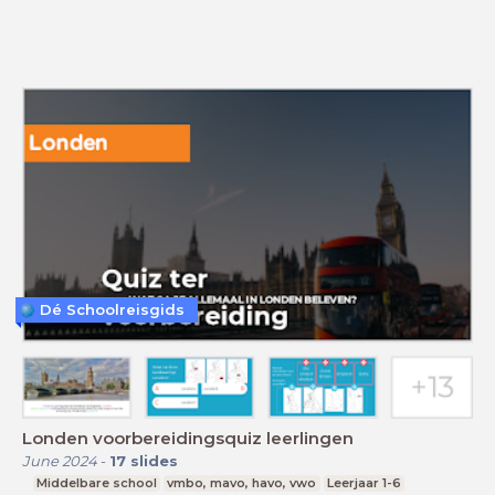
Dé Schoolreisgids
Londen voorbereidingsquiz leerlingen
June 2024
-
17
slides
Middelbare school
vmbo, mavo, havo, vwo
Leerjaar 1-6