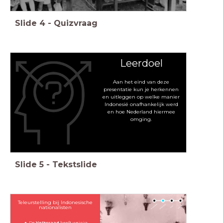
Slide
4
-
Quizvraag
Leerdoel
Aan het eind van deze
presentatie kun je herkennen
en uitleggen op welke manier
Indonesië onafhankelijk werd
en hoe Nederland hiermee
omging.
Slide
5
-
Tekstslide
Teleurstelling bij Indonesische
nationalisten
De
Volksraad
heeft weinig