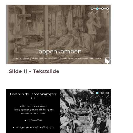
Jappenkampen
Interneringskampen in het door Japan bezette Nederlands-Indië
Slide
11
-
Tekstslide
Leven in de Jappenkampen
(1)
Kampen voor zowel
krijgsgevangenen als burgers;
mannen en vrouwen
Lijfstraffen
Honger (
bubur atji: "stijfselpap"
)