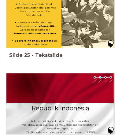
Grote druk op Nederland:
Verenigde Staten dreigen met
het stopzetten van het
Marshallplan
Nieuwe onderhandelingen:
Indonesië zal
onafhankelijk
worden én er komt een
Nederlans-Indonesische Unie
Soevereiniteitsoverdracht
op
27 december 1949
Slide
25
-
Tekstslide
Republik Indonesia
Relatie met Nederland blijft echter moeilijk:
veel discussies over o.a.: de Molukken, mensenrechten en
ontwikkelingshulp.
(De Nederlands-Indonesische Unie bestaat tot 1956)