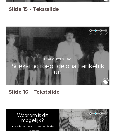
Slide
15
-
Tekstslide
17 augustus 1945
Soekarno roept de onafhankelijk
uit
Slide
16
-
Tekstslide
Waarom is dit
mogelijk?
Nederlanders zitten nog in de
kampen