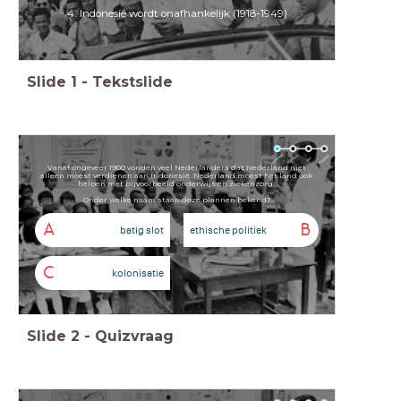
4. Indonesië wordt onafhankelijk (1918-1949)
Slide
1
-
Tekstslide
Vanaf ongeveer 1900 vonden veel Nederlanders dat Nederland niet
alleen moest verdienen aan Indonesië. Nederland moest het land ook
helpen met bijvoorbeeld onderwijs en ziekenzorg.
Onder welke naam staan deze plannen bekend?
A
B
batig slot
ethische politiek
C
kolonisatie
Slide
2
-
Quizvraag