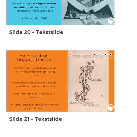
Oprichting
Verenigde Staten
van Indonesië
(met Nederland):
de koningin is staatshoofd
15 november 1946
Slide
20
-
Tekstslide
Het Akkoord van
Linggadjati mislukt
Zowel Nederland als Indonesië
zijn er eigenlijk niet gelukkig
mee
Nederland past akkoord (via de
Tweede Kamer) eenzijdig aan
In Indonesië laait het geweld
weer op
Nederland zegt de overeenkomst
op 20 juli 1947 op
Slide
21
-
Tekstslide