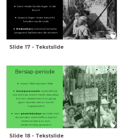
Geen Nederlands leger in de
buurt
Japans leger moet toezicht
houden op de orde
Pedoema’s
(nationalistische
jongeren) beheersen de straten
Slide
17
-
Tekstslide
Bersiap-periode
najaar 1945-voorjaar 1946
Gezagsvaccuüm
: onduidelijk
wie écht de macht heeft, daardoor
kunnen pedoema's hun gang
gaan (zonder dat er wordt
ingegrepen)
zeer
gewelddadige
periode met
duizenden slachtoffers (vooral
Nederlanders en pro-
Nederlandse groepen)
Slide
18
-
Tekstslide