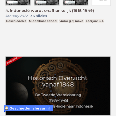
4. Indonesië wordt onafhankelijk (1918-1949)
January 2022
-
33
slides
Geschiedenis
Middelbare school
vmbo g, t, mavo
Leerjaar 3,4
Geschiedenisleraar.nl