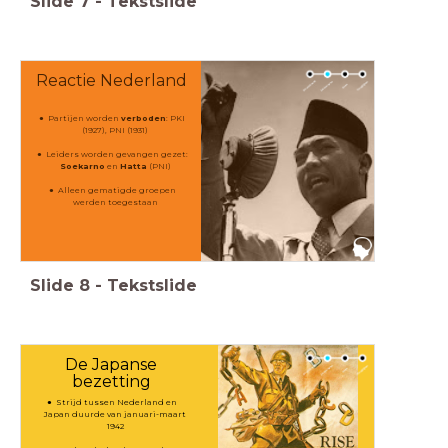
Slide
7
-
Tekstslide
Reactie Nederland
Partijen worden
verboden
: PKI
(1927), PNI (1931)
Leiders worden gevangen gezet:
Soekarno
en
Hatta
(PNI)
Alleen gematigde groepen
werden toegestaan
Slide
8
-
Tekstslide
De Japanse
bezetting
Strijd tussen Nederland en
Japan duurde van januari-maart
1942