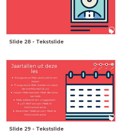
Slide
28
-
Tekstslide
Jaartallen uit deze
les
15 augustus 1945: capitulatie van
Japan
17 augustus 1945: Soekarno roept
de onafhankelijk uit
najaar 1945-voorjaar 1946: Bersiap-
periode
1946: Akkoord van Linggadjati
juli 1947-januari 1948: 1e
Politionele actie
december 1948-januari 1949: 2e
Politionele actie
Slide
29
-
Tekstslide