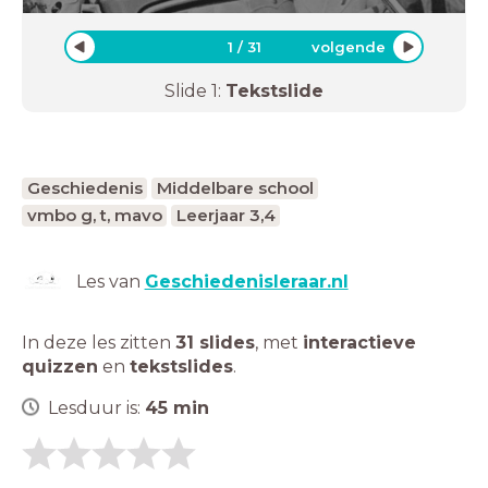
1
/
31
volgende
Slide
1
:
Tekstslide
Geschiedenis
Middelbare school
vmbo g, t, mavo
Leerjaar 3,4
Les van
Geschiedenisleraar.nl
In deze les zitten
31 slides
,
met
interactieve
quizzen
en
tekstslides
.
Lesduur is:
45
min