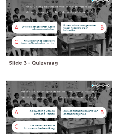
Na 1870 kreeg Nederland meer macht in Indonesië.
Met welk gevolg kreeg Nederland al snel te maken?
Er werd minder vaak gevochten
A
B
Er werd meer gevochten tussen
tussen Nederlanders en
Indonesiërs onderling.
Indonesiërs.
C
Het verzet van de Indonesiërs
tegen de Nederlanders nam toe.
Slide
3
-
Quizvraag
Tussen 1900 en 1945 groeide het nationalisme in Indonesië.
Welke oorzaak voor de groei van het nationalisme is juist:
de invoering van de
de Nederlandse belofte van
A
B
Ethische Politiek
onafhankelijkheid
de toename van de
C
Indonesische bevolking