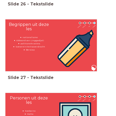
Slide
26
-
Tekstslide
Begrippen uit deze
les
nationalisme
Akkoord van Linggadjati
politionele acties
Soevereiniteitsoverdracht
Bersiap
Slide
27
-
Tekstslide
Personen uit deze
les
Soekarno
Hatta