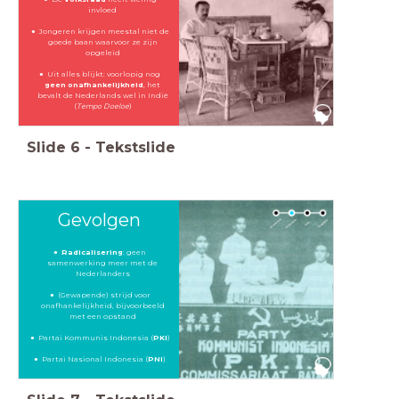
invloed
Jongeren krijgen meestal niet de
goede baan waarvoor ze zijn
opgeleid
Uit alles blijkt: voorlopig nog
geen onafhankelijkheid
, het
bevalt de Nederlands wel in Indië
(
Tempo Doeloe
)
Slide
6
-
Tekstslide
Gevolgen
Radicalisering
: geen
samenwerking meer met de
Nederlanders
(Gewapende) strijd voor
onafhankelijkheid, bijvoorbeeld
met een opstand
Partai Kommunis Indonesia (
PKI
)
Partai Nasional Indonesia (
PNI
)