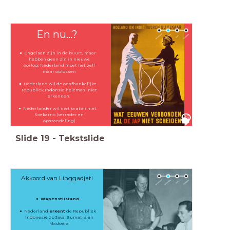
En nu...?
Engelsen zijn in de buurt, maar
hebben geen zin in nieuwe
oorlog: Nederland moet het zelf
maar oplossen
Nederland wil de onafhankelijke
republiek Indonsië helemaal niet
erkennen.
Nederlander wil niet praten met
Soekarno (verrader en
opstandeling)
Slide
19
-
Tekstslide
Akkoord van Linggadjati
Wapenstilstand
Nederland
erkent
de Republiek
Indonesië op Java, Sumatra en
Madoera