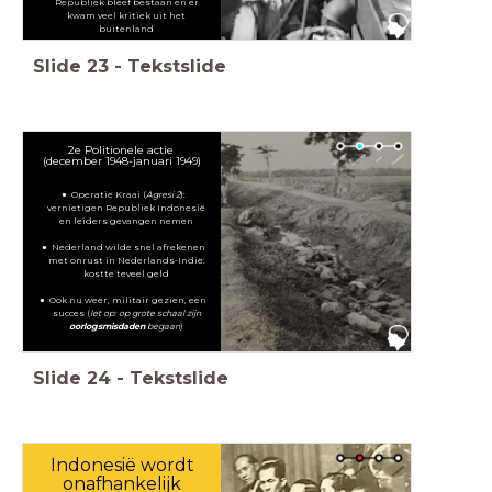
Republiek bleef bestaan en er
kwam veel kritiek uit het
buitenland
Slide
23
-
Tekstslide
2e Politionele actie
(december 1948-januari 1949)
Operatie Kraai (
Agresi 2
):
vernietigen Republiek Indonesië
en leiders gevangen nemen
Nederland wilde snel afrekenen
met onrust in Nederlands-Indië:
kostte teveel geld
Ook nu weer, militair gezien, een
succes (
let op: op grote schaal zijn
oorlogsmisdaden
begaan
)
Slide
24
-
Tekstslide
Indonesië wordt
onafhankelijk