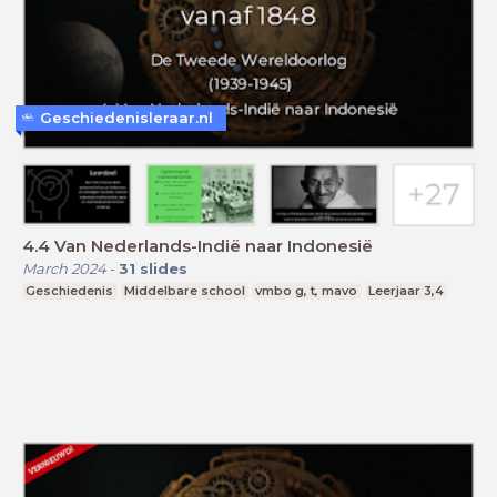
Geschiedenisleraar.nl
4.4 Van Nederlands-Indië naar Indonesië
March 2024
-
31
slides
Geschiedenis
Middelbare school
vmbo g, t, mavo
Leerjaar 3,4