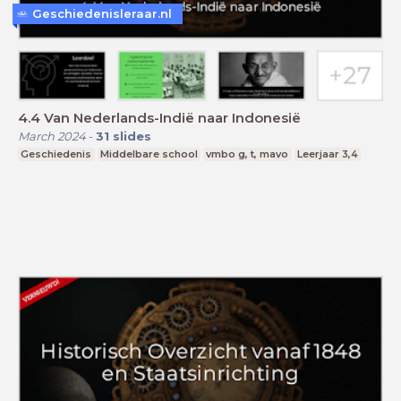
Geschiedenisleraar.nl
4.4 Van Nederlands-Indië naar Indonesië
March 2024
-
31
slides
Geschiedenis
Middelbare school
vmbo g, t, mavo
Leerjaar 3,4