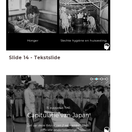
Honger
Slechte hygiëne en huisvesting
Slide
14
-
Tekstslide
15 augustus 1945
Capitulatie van Japan
Let op: deze foto is van 2 september 1945
(officiële ondertekening)