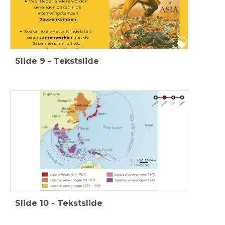
Veel Nederlanders worden
gevangen gezet in de
interneringskampen
(
Jappenkampen
)
Soekarno en Hatta (vrijgelaten)
gaan
samenwerken
met de
Japanners (in ruil voor
onafhankelijkheid)
Slide
9
-
Tekstslide
Slide
10
-
Tekstslide