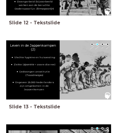
Dwangarbeid (bijvoorbeeld
werken aan de beruchte
Dodenspoorlijn:
Birmaspoorlijn
)
Slide
12
-
Tekstslide
Leven in de Jappenkampen
(2)
Slechte hygiëne en huisvesting
Ziekte (
dysentrie =
zware diarree)
Gedwongen prostitutie
(
Troostmeisjes
)
Ongeveer 25.000 Nederlanders
zijn omgekomen in de
Jappenkampen
Slide
13
-
Tekstslide