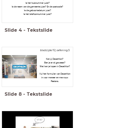
Is het huisnummer juist?
Is de naam van de gemeente juist? En de postcode?
Is de geboortedatum juist?
Is het telefoonnummer juist?
Slide
4
-
Tekstslide
bladzijde 112, oefening 3
Ken jij Decathlon?
Ben je er al geweest?
Wat kan je kopen in Decathlon?
Vul het formulier van Decathlon
in voor meneer en mevrouw
Peeters.
Slide
8
-
Tekstslide