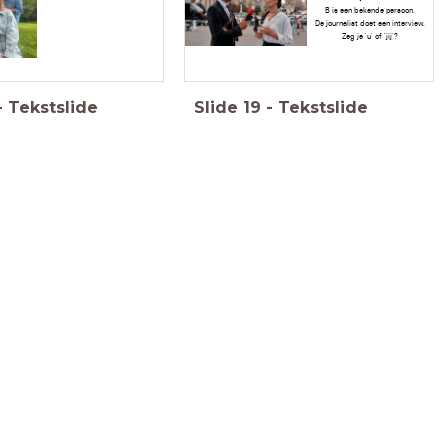
B is een bekende persoon.
De journalist doet een interview.
Zeg je 'u' of 'jij'?
-
Tekstslide
Slide
19
-
Tekstslide