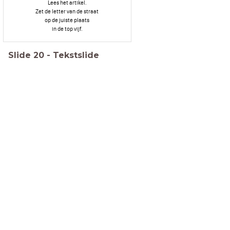
Lees het artikel.
Zet de letter van de straat
op de juiste plaats
in de top vijf.
Slide
20
-
Tekstslide