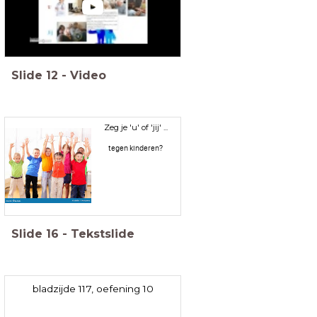
Slide
12
-
Video
Zeg je 'u' of 'jij' ...
tegen kinderen?
Slide
16
-
Tekstslide
bladzijde 117, oefening 10