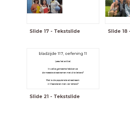
Slide
17
-
Tekstslide
Slide
18
bladzijde 117, oefening 11
Lees het artikel.
In welke gemeente hebben ze
de meeste straatnamen met drie letters?
Wat is de populairste straatnaam
in Vlaanderen met vier letters?
Slide
21
-
Tekstslide