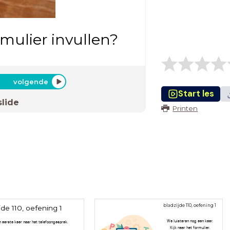
rmulier invullen?
volgende
Start les
slide
Printen
bladzijde 110, oefening 1
jde 110, oefening 1
We luisteren nog een keer.
n eerste keer naar het telefoongesprek.
Kijk naar het formulier.