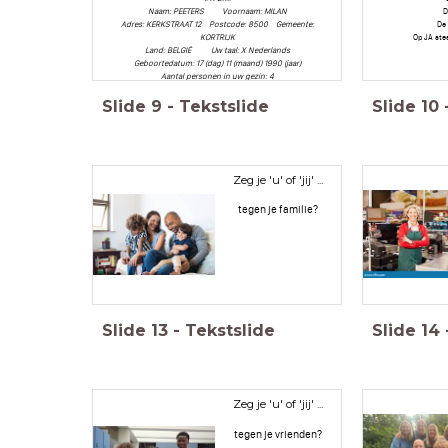
Naam: PEETERS Voornaam: MILAN
D
Adres: KERKSTRAAT 12 Postcode: 8500 Gemeente:
De 
KORTRIJK
Op JA stee
Land: BELGIË Uw taal: X Nederlands
Geboortedatum: 17 (dag) 11 (maand) 1990 (jaar)
Aantal personen in uw gezin: 4
Slide
9
-
Tekstslide
Slide
10
Zeg je 'u' of 'jij' ...
tegen je familie?
Slide
13
-
Tekstslide
Slide
14
Zeg je 'u' of 'jij' ...
tegen je vrienden?