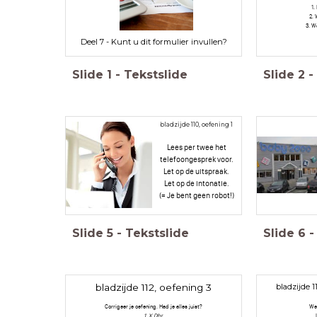
1.
2. 
3. W
Deel 7 - Kunt u dit formulier invullen?
Slide
1
-
Tekstslide
Slide
2
-
bladzijde 110, oefening 1
Lees per twee het
telefoongesprek voor.
Let op de uitspraak.
Let op de intonatie.
(= Je bent geen robot!)
Slide
5
-
Tekstslide
Slide
6
-
bladzijde 112, oefening 3
bladzijde 11
Corrigeer je oefening. Had je alles juist?
We
1. X Dhr.