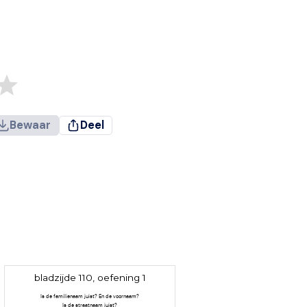
Bewaar
Deel
bladzijde 110, oefening 1
Is de familienaam juist? En de voornaam?
Is de straatnaam juist?