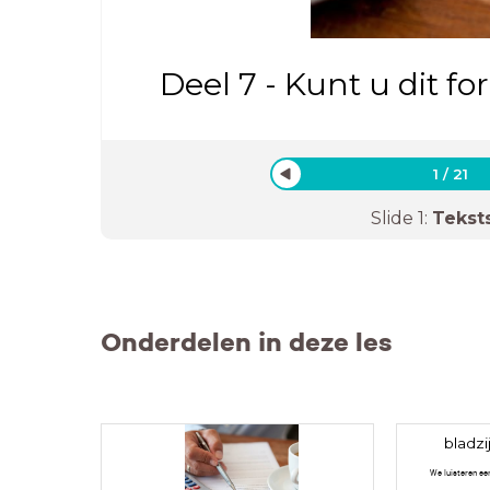
Deel 7 - Kunt u dit fo
1
/
21
Slide
1
:
Tekst
Onderdelen in deze les
bladzi
We luisteren ee