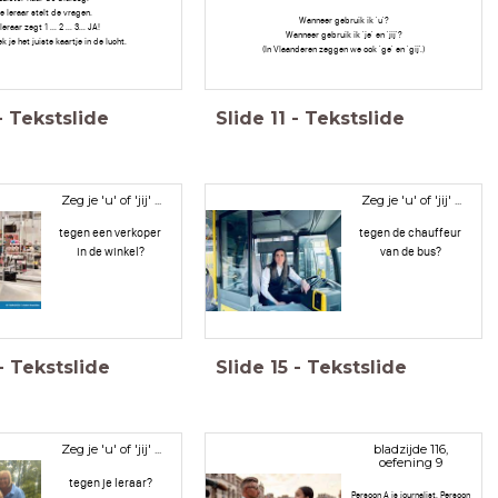
e leraar stelt de vragen.
Wanneer gebruik ik 'u'?
leraar zegt 1 ... 2 ... 3... JA!
Wanneer gebruik ik 'je' en 'jij'?
k je het juiste kaartje in de lucht.
(In Vlaanderen zeggen we ook 'ge' en 'gij'.)
-
Tekstslide
Slide
11
-
Tekstslide
Zeg je 'u' of 'jij' ...
Zeg je 'u' of 'jij' ...
tegen een verkoper
tegen de chauffeur
in de winkel?
van de bus?
-
Tekstslide
Slide
15
-
Tekstslide
Zeg je 'u' of 'jij' ...
bladzijde 116,
oefening 9
tegen je leraar?
Persoon A is journalist. Persoon