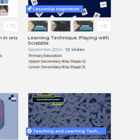
LessonUp Inspiration
 in ons
Learning Technique: Playing with
Scrabble
September 2024
-
12
slides
js
Primary Education
Upper Secondary (Key Stage 4)
Lower Secondary (Key Stage 3)
Further Education (Key Stage 5)
Teaching and Learning Techniques