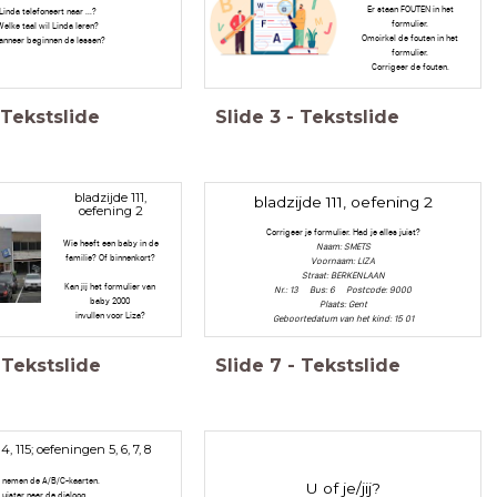
Er staan FOUTEN in het
 Linda telefoneert naar ...?
formulier.
Welke taal wil Linda leren?
Omcirkel de fouten in het
anneer beginnen de lessen?
formulier.
Corrigeer de fouten.
Tekstslide
Slide
3
-
Tekstslide
bladzijde 111,
bladzijde 111, oefening 2
oefening 2
Corrigeer je formulier. Had je alles juist?
Wie heeft een baby in de
Naam: SMETS
familie? Of binnenkort?
Voornaam: LIZA
Straat: BERKENLAAN
Kan jij het formulier van
Nr.: 13 Bus: 6 Postcode: 9000
baby 2000
Plaats: Gent
invullen voor Liza?
Geboortedatum van het kind: 15 01
Tekstslide
Slide
7
-
Tekstslide
4, 115; oefeningen 5, 6, 7, 8
 nemen de A/B/C-kaarten.
U of je/jij?
Luister naar de dialoog.