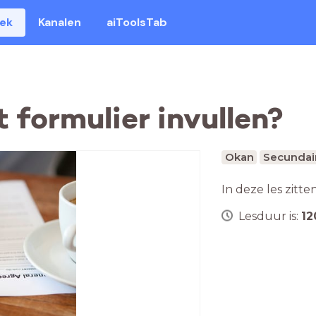
eek
Kanalen
aiToolsTab
t formulier invullen?
Okan
Secundai
In deze les zitte
Lesduur is:
12