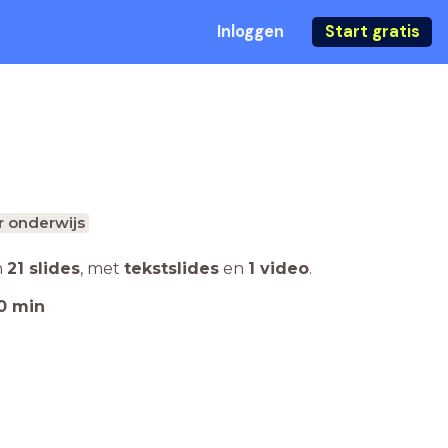
Inloggen
Start gratis
r onderwijs
n
21 slides
,
met
tekstslides
en
1 video
.
0
min