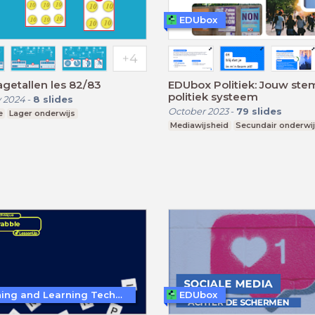
EDUbox
etallen les 82/83
EDUbox Politiek: Jouw stem
politiek systeem
 2024
-
8
slides
October 2023
-
79
slides
e
Lager onderwijs
Mediawijsheid
Secundair onderwi
Teaching and Learning Techniques
EDUbox