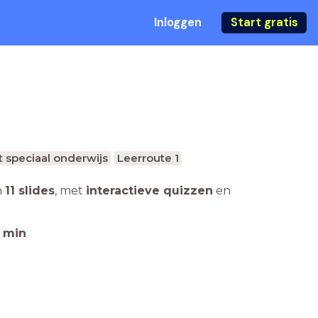
Inloggen
Start gratis
 speciaal onderwijs
Leerroute 1
n
11 slides
,
met
interactieve quizzen
en
min