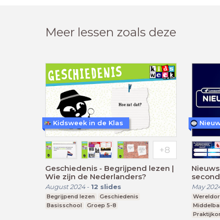
Meer lessen zoals deze
Kidsweek in de Klas
Nieuw
Geschiedenis - Begrijpend lezen |
Nieuws
Wie zijn de Nederlanders?
second
August 2024
-
12
slides
May 202
Begrijpend lezen
Geschiedenis
Wereldori
Basisschool
Groep 5-8
Middelba
Praktijko