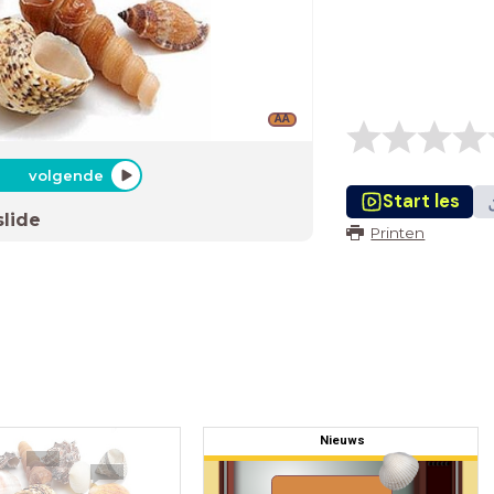
AA
volgende
Start les
slide
Printen
Nieuws