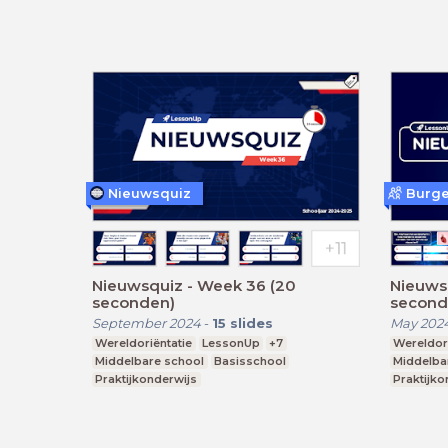
Nieuwsquiz
Burge
Nieuwsquiz - Week 36 (20
Nieuws
seconden)
second
September 2024
-
15
slides
May 202
Wereldoriëntatie
LessonUp
+7
Wereldori
Middelbare school
Basisschool
Middelba
Praktijkonderwijs
Praktijko