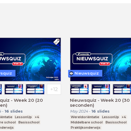
squiz
Nieuwsquiz
quiz - Week 20 (20
Nieuwsquiz - Week 20 (30
en)
seconden)
4
-
16
slides
May 2024
-
16
slides
ëntatie
LessonUp
+4
Wereldoriëntatie
LessonUp
+4
re school
Basisschool
Middelbare school
Basisschool
nderwijs
Praktijkonderwijs