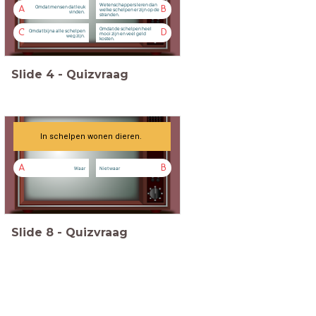
Wetenschappers leren dan
Omdat mensen dat leuk
A
B
welke schelpen er zijn op de
vinden.
stranden.
Omdat de schelpen heel
Omdat bijna alle schelpen
C
D
mooi zijn en veel geld
weg zijn.
kosten.
Slide
4
-
Quizvraag
In schelpen wonen dieren.
A
B
Waar
Niet waar
Slide
8
-
Quizvraag