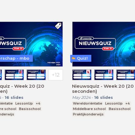
rschap - mbo
Quiz!
quiz - Week 20 (20
Nieuwsquiz - Week 20 (20
en)
seconden)
4
-
16
slides
May 2024
-
16
slides
ëntatie
LessonUp
+4
Wereldoriëntatie
LessonUp
+4
re school
Basisschool
Middelbare school
Basisschool
nderwijs
Praktijkonderwijs