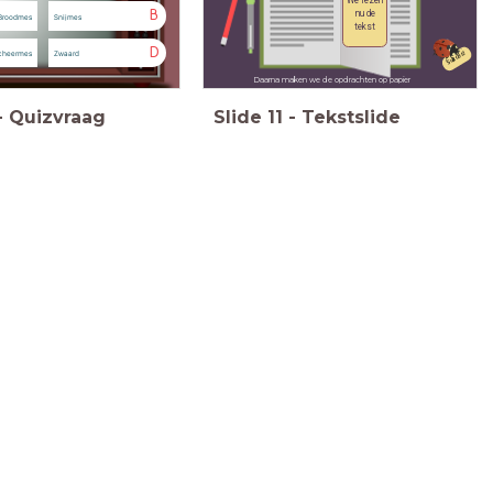
We lezen
nu de
B
Broodmes
Snijmes
tekst
D
cheermes
Zwaard
Succes!
Daarna maken we de opdrachten op papier
-
Quizvraag
Slide
11
-
Tekstslide