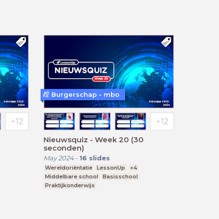
Burgerschap - mbo
Nieuwsquiz - Week 20 (30
seconden)
May 2024
-
16
slides
Wereldoriëntatie
LessonUp
+4
Middelbare school
Basisschool
Praktijkonderwijs