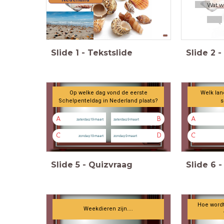
Wat we
AA
Slide
1
-
Tekstslide
Slide
2
-
Op welke dag vond de eerste
Schelpenteldag in Nederland plaats?
A
B
A
zaterdag 19 maart
zaterdag 9 maart
C
D
C
zondag 19 maart
zondag 9 maart
Slide
5
-
Quizvraag
Slide
6
-
Weekdieren zijn....