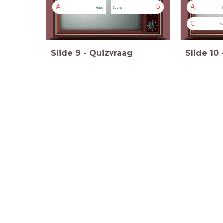
A
B
A
Hard
Zacht
C
S
Slide
9
-
Quizvraag
Slide
10