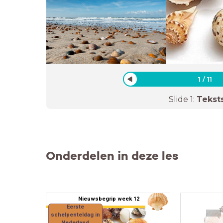
1
/
11
Slide
1
:
Tekst
Onderdelen in deze les
Nieuwsbegrip week 12
Eerste
schelpenteldag in
Nederland