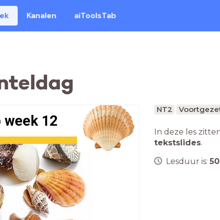
eek
Kanalen
aiToolsTab
nteldag
NT2
Voortgezet
 week 12
In deze les zitte
tekstslides
.
Lesduur is:
50