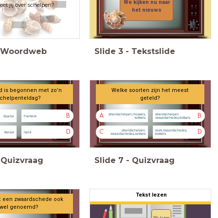
We kijken nu naar
et jij over schelpen?
het nieuws
Woordweb
Slide
3
-
Tekstslide
Welke soorten zijn het meest
geteld?
strandschelpen, mossels,
strandschelpen,
B
A
B
Spanje
Frankrijk
kokkels
zwaardschedes, kokkels
strandschelpen,
wulk, zwaardschedes,
D
C
D
België
Italië
zwaardschedes, oesters
kokkels
Quizvraag
Slide
7
-
Quizvraag
Tekst lezen
wel genoemd?