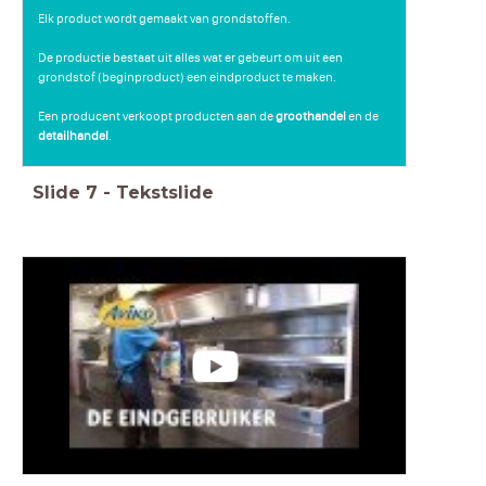
Elk product wordt gemaakt van grondstoffen.
De productie bestaat uit alles wat er gebeurt om uit een
grondstof (beginproduct) een eindproduct te maken.
Een producent verkoopt producten aan de
groothandel
en de
detailhandel
.
Slide
7
-
Tekstslide