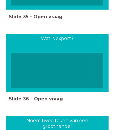
Slide
35
-
Open vraag
Wat is export?
Slide
36
-
Open vraag
Noem twee taken van een
groothandel