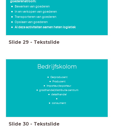
goederenstroom:
Bewerken van goederen
In en verkopen van goederen
Transporteren van goederen
Opslaan van goederen
Al deze activiteiten samen heten logistiek
Slide
29
-
Tekstslide
Bedrijfskolom
Oerproducent
Producent
Importeur/exporteur
groothandel/distributie centrum
detailhandel
consument
Slide
30
-
Tekstslide