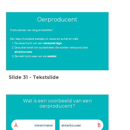
Oerproducent
Producenten van de grondstoffen!
Een reep chocolade bestaat uit; cacao en suiker en melk
De cacao komt van een
cacaoplantage
.
De suiker wordt van suikerbieten die worden verbouwd door
akkerbouwers.
De melk komt weer van de
veeteler.
Slide
31
-
Tekstslide
Wat is een voorbeeld van een
oerproducent?
A
B
klerenmaker
akkerbouwer