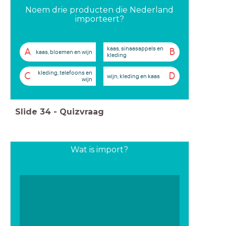
Noem drie producten die Nederland
importeert?
kaas, sinaasappels en
A
B
kaas, bloemen en wijn
kleding
kleding, telefoons en
C
D
wijn, kleding en kaas
wijn
Slide
34
-
Quizvraag
Wat is import?