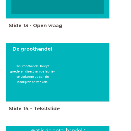
Slide
13
-
Open vraag
De groothandel
De Groothandel Koopt
goederen direct van de fabriek
en verkoopt ze aan de
bedrijven en winkels
Slide
14
-
Tekstslide
Wat is de detailhandel?