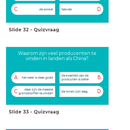
C
D
de winkel
fabriek
Slide
32
-
Quizvraag
Waarom zijn veel producenten te
vinden in landen als China?
de kwaliteit van de
A
B
het weer is daar goed
producten is beter
daar zijn de meeste
C
D
de lonen zijn laag
grondstoffen te vinden
Slide
33
-
Quizvraag