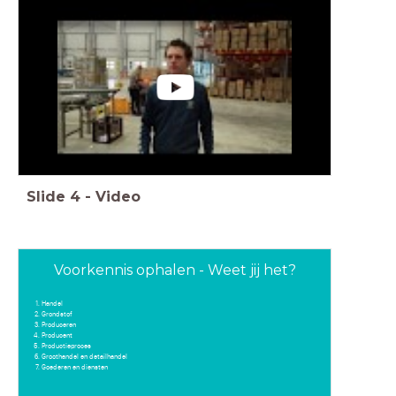
Slide
4
-
Video
Voorkennis ophalen - Weet jij het?
Handel
Grondstof
Produceren
Producent
Productieproces
Groothandel en detailhandel
Goederen en diensten