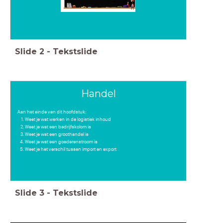
Slide
2
-
Tekstslide
Handel
Aan het einde van dit hoofdstuk:
Weet je wat werken in de logistiek inhoud
Weet je wat een bedrijfskolom is
Weet je wat een groothandel is
Weet je wat een goederenstroom is
Weet je het verschil tussen import en export
Slide
3
-
Tekstslide