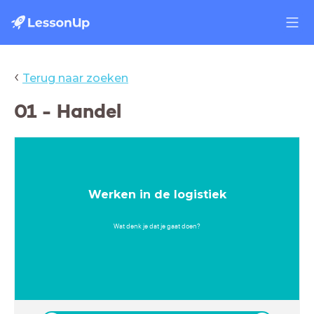
‹
Terug naar zoeken
01 - Handel
Werken in de logistiek
Wat denk je dat je gaat doen?