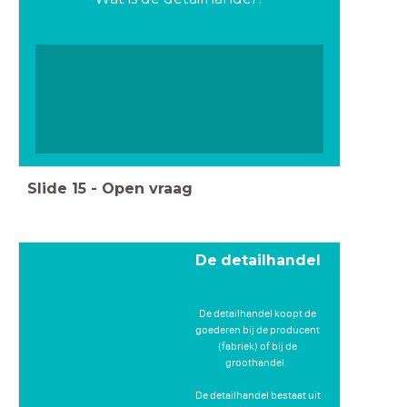
Slide
15
-
Open vraag
De detailhandel
De detailhandel koopt de
goederen bij de producent
(fabriek) of bij de
groothandel.
De detailhandel bestaat uit