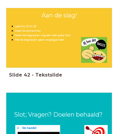
Aan de slag!
Lees blz 22 tm 30
Maak de opdrachten
Neem de begrippen nog een keer goed door
Met de begrippen gaan we galgje doen
Slide
42
-
Tekstslide
Slot; Vragen? Doelen behaald?