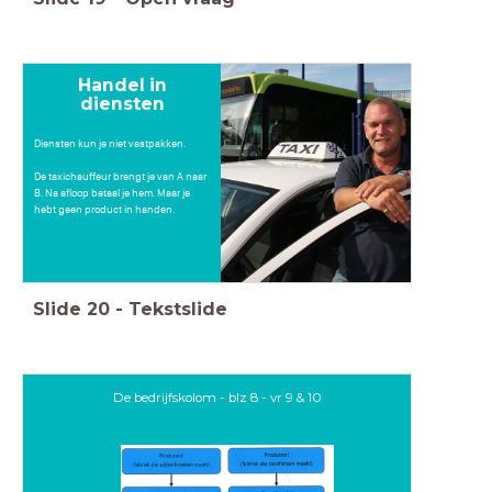
Handel in
diensten
Diensten kun je niet vastpakken.
De taxichauffeur brengt je van A naar
B. Na afloop betaal je hem. Maar je
hebt geen product in handen.
Slide
20
-
Tekstslide
De bedrijfskolom - blz 8 - vr 9 & 10