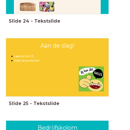
Slide
24
-
Tekstslide
Aan de slag!
Lees blz 9 tm 15
Maak de opdrachten
Slide
25
-
Tekstslide
Bedrijfskolom