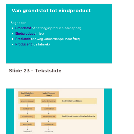
Van grondstof tot eindproduct
Begrippen:
Grondstof
of het beginproduct (aardappel)
Eindproduct
(friet)
Productie
(de weg vanaardappel naar friet)
Producent
(de fabriek)
Slide
23
-
Tekstslide