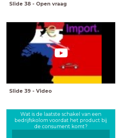
Slide
38
-
Open vraag
Slide
39
-
Video
Wat is de laatste schakel van een
bedrijfskolom voordat het product bij
de consument komt?