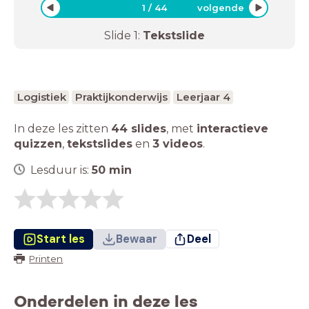
1
/
44
volgende
Slide
1
:
Tekstslide
Logistiek
Praktijkonderwijs
Leerjaar 4
In deze les zitten
44 slides
,
met
interactieve
quizzen
,
tekstslides
en
3 videos
.
Lesduur is:
50
min
Start les
Bewaar
Deel
Printen
Onderdelen in deze les