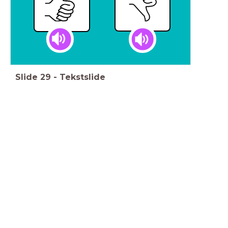
Slide
29
-
Tekstslide