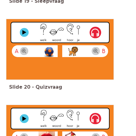
Slide
19
-
Sleepvraag
A
B
Slide
20
-
Quizvraag