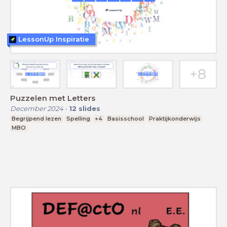
LessonUp Inspiratie
Puzzelen met Letters
December 2024
-
12
slides
Begrijpend lezen
Spelling
+4
Basisschool
Praktijkonderwijs
MBO