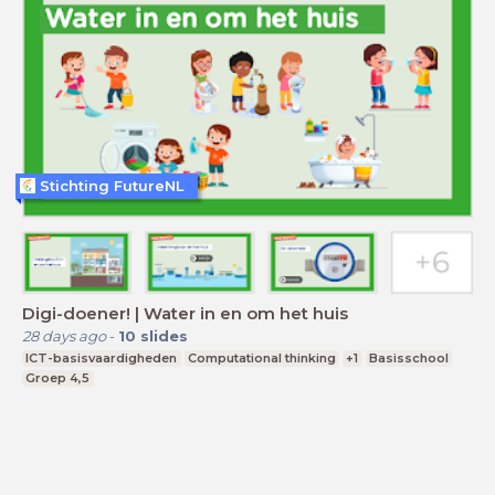
Stichting FutureNL
Digi-doener! | Water in en om het huis
28 days ago
-
10
slides
ICT-basisvaardigheden
Computational thinking
+1
Basisschool
Groep 4,5