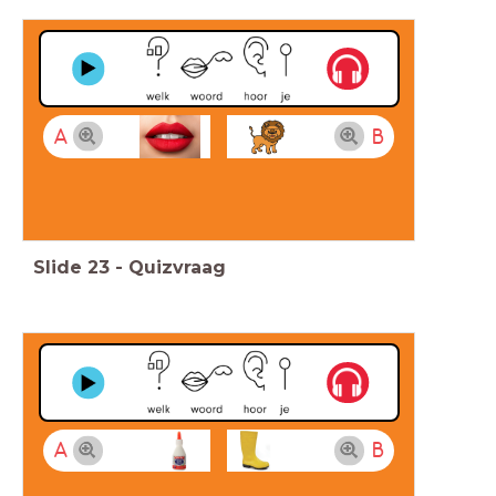
A
B
Slide
23
-
Quizvraag
A
B