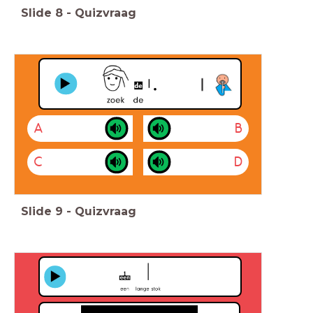
Slide
8
-
Quizvraag
A
B
C
D
Slide
9
-
Quizvraag