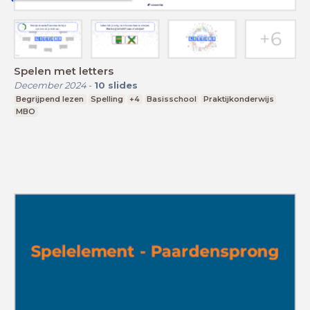
Spelen met letters
December 2024
-
10
slides
Begrijpend lezen
Spelling
+4
Basisschool
Praktijkonderwijs
MBO