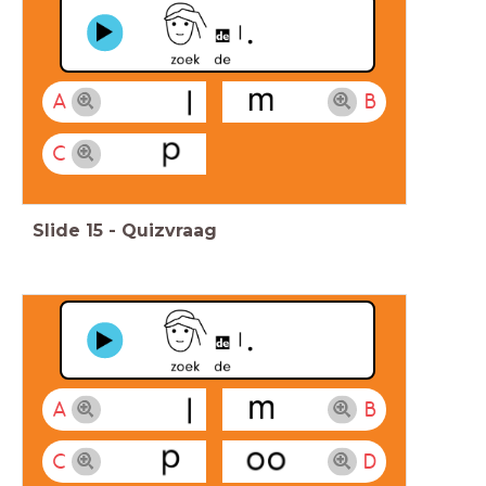
A
B
C
Slide
15
-
Quizvraag
A
B
C
D