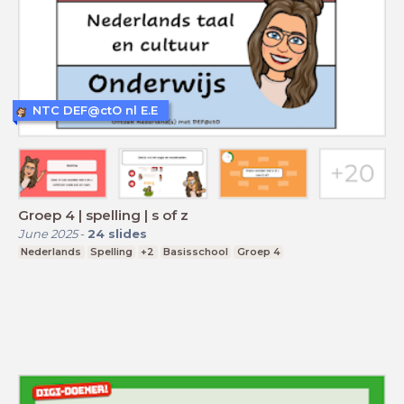
NTC DEF@ctO nl E.E
Groep 4 | spelling | s of z
June 2025
-
24
slides
Nederlands
Spelling
+2
Basisschool
Groep 4