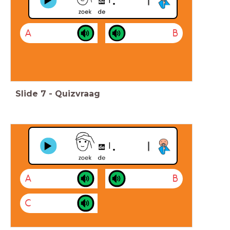
A
B
Slide
7
-
Quizvraag
A
B
C