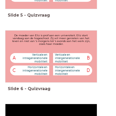
mobiliteit
mobiliteit
Slide
5
-
Quizvraag
De moeder van Eliz is prof aan een universiteit. Eliz start
vandaag aan de hogeschool. Zij wil meer genieten van het
leven en niet van ’s morgens tot ’s avonds aan het werk zijn,
zoals haar moeder.
Verticale en
Verticale en
A
B
intragenerationele
intergenerationele
mobiliteit
mobiliteit
Horizontale en
Horizontale en
C
D
intragenerationele
intergenerationele
mobiliteit
mobiliteit
Slide
6
-
Quizvraag