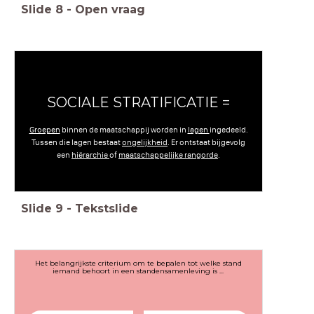
Slide
8
-
Open vraag
SOCIALE STRATIFICATIE =
Groepen
binnen de maatschappij worden in
lagen
ingedeeld.
Tussen die lagen bestaat
ongelijkheid
. Er ontstaat bijgevolg
een
hiërarchie
of
maatschappelijke rangorde
.
Slide
9
-
Tekstslide
Het belangrijkste criterium om te bepalen tot welke stand
iemand behoort in een standensamenleving is ...