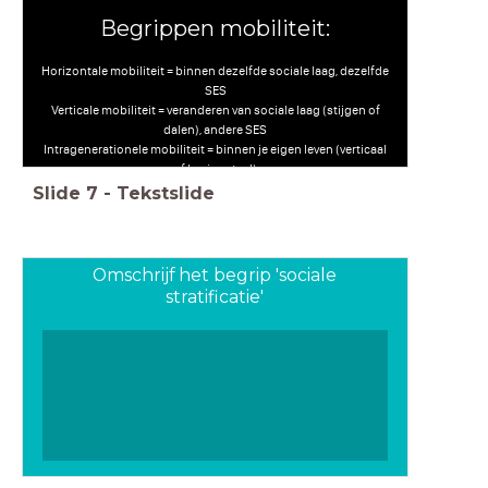
Begrippen mobiliteit:
Horizontale mobiliteit = binnen dezelfde sociale laag, dezelfde
SES
Verticale mobiliteit = veranderen van sociale laag (stijgen of
dalen), andere SES
Intragenerationele mobiliteit = binnen je eigen leven (verticaal
of horizontaal)
Intergenerationele mobiliteit = t.o.v. de vorige generatie
Slide
7
-
Tekstslide
(verticaal of horizontaal)
Omschrijf het begrip 'sociale
stratificatie'