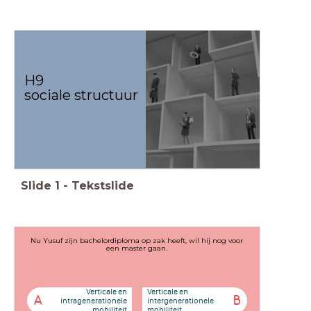
H9
sociale structuur
Slide
1
-
Tekstslide
Nu Yusuf zijn bachelordiploma op zak heeft, wil hij nog voor
een master gaan.
Verticale en
Verticale en
A
B
intragenerationele
intergenerationele
mobiliteit
mobiliteit