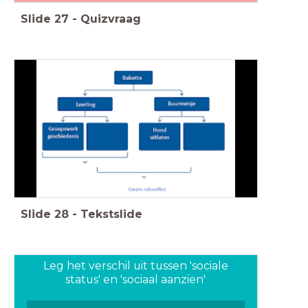
Slide
27
-
Quizvraag
Slide
28
-
Tekstslide
Leg het verschil uit tussen 'sociale
status' en 'sociaal aanzien'