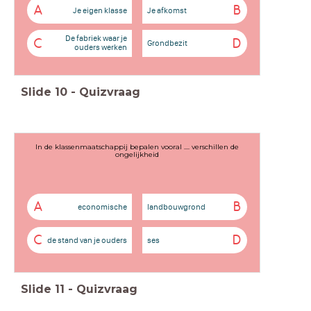
A
B
Je eigen klasse
Je afkomst
De fabriek waar je
C
D
Grondbezit
ouders werken
Slide
10
-
Quizvraag
In de klassenmaatschappij bepalen vooral .... verschillen de
ongelijkheid
A
B
economische
landbouwgrond
C
D
de stand van je ouders
ses
Slide
11
-
Quizvraag