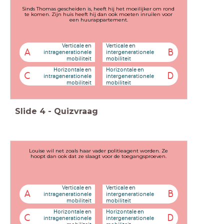
Sinds Thomas gescheiden is, heeft hij het moeilijker om rond
te komen. Zijn huis heeft hij dan ook moeten inruilen voor
een huurappartement.
Verticale en
Verticale en
A
B
intragenerationele
intergenerationele
mobiliteit
mobiliteit
Horizontale en
Horizontale en
C
D
intragenerationele
intergenerationele
mobiliteit
mobiliteit
Slide
4
-
Quizvraag
Louise wil net zoals haar vader politieagent worden. Ze
hoopt dan ook dat ze slaagt voor de toegangsproeven.
Verticale en
Verticale en
A
B
intragenerationele
intergenerationele
mobiliteit
mobiliteit
Horizontale en
Horizontale en
C
D
intragenerationele
intergenerationele