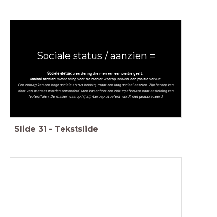
Sociale status / aanzien =
Sociale status:
waardering die men aan een positie geeft.
Sociaal aanzien:
waardering voor de manier waarop iemand een positie vervult.
Een chirurg kan een hoge sociale status hebben, maar een laag sociaal aanzien. Zijn beroep kan
door veel mensen worden bewonderd. Men kan echter een chirurg afkeuren naar aanleiding van
fouten/falen. De manier waarop hij zijn beroep uitoefent wordt niet geapprecieerd.
Slide
31
-
Tekstslide