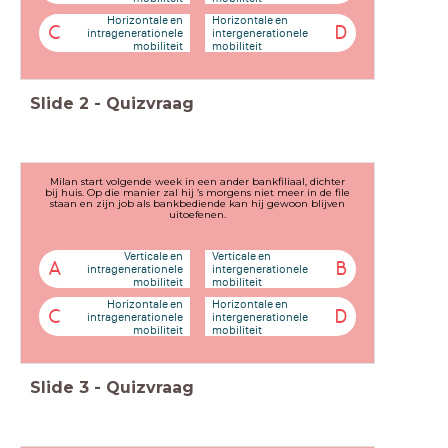
Horizontale en
Horizontale en
C
D
intragenerationele
intergenerationele
mobiliteit
mobiliteit
Slide
2
-
Quizvraag
Milan start volgende week in een ander bankfiliaal, dichter
bij huis. Op die manier zal hij ’s morgens niet meer in de file
staan en zijn job als bankbediende kan hij gewoon blijven
uitoefenen.
Verticale en
Verticale en
A
B
intragenerationele
intergenerationele
mobiliteit
mobiliteit
Horizontale en
Horizontale en
C
D
intragenerationele
intergenerationele
mobiliteit
mobiliteit
Slide
3
-
Quizvraag