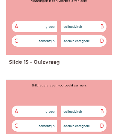
Vlamingen is een voorbeeld van een:
A
B
groep
collectiviteit
C
D
samenzijn
sociale categorie
Slide
15
-
Quizvraag
Brildragers is een voorbeeld van een:
A
B
groep
collectiviteit
C
D
samenzijn
sociale categorie