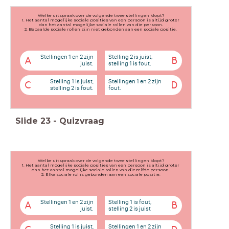
Welke uitspraak over de volgende twee stellingen klopt?
1. Het aantal mogelijke sociale posities van een persoon is altijd groter
dan het aantal mogelijke sociale rollen van die persoon.
2. Bepaalde sociale rollen zijn niet gebonden aan een sociale positie.
Stellingen 1 en 2 zijn
Stelling 2 is juist,
A
B
juist.
stelling 1 is fout.
Stelling 1 is juist,
Stellingen 1 en 2 zijn
C
D
stelling 2 is fout.
fout.
Slide
23
-
Quizvraag
Welke uitspraak over de volgende twee stellingen klopt?
1. Het aantal mogelijke sociale posities van een persoon is altijd groter
dan het aantal mogelijke sociale rollen van diezelfde persoon.
2. Elke sociale rol is gebonden aan een sociale positie.
Stellingen 1 en 2 zijn
Stelling 1 is fout,
A
B
juist.
stelling 2 is juist
Stelling 1 is juist,
Stellingen 1 en 2 zijn