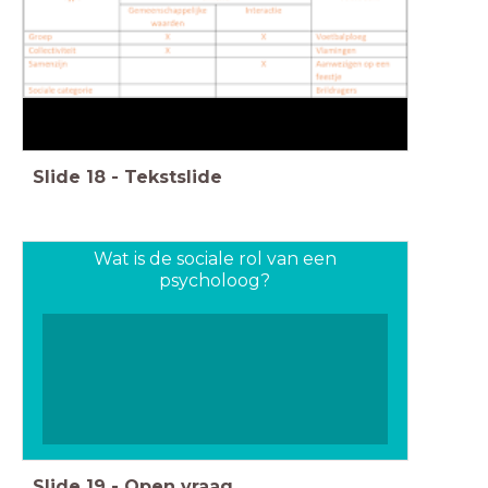
Slide
18
-
Tekstslide
Wat is de sociale rol van een
psycholoog?
Slide
19
-
Open vraag