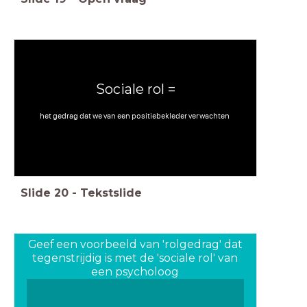
Sociale rol =
het gedrag dat we van een positiebekleder verwachten
Slide
20
-
Tekstslide
Geef een voorbeeld van 'rolgedrag' dat
tegenstrijdig is met de 'sociale rol' van
een psycholoog