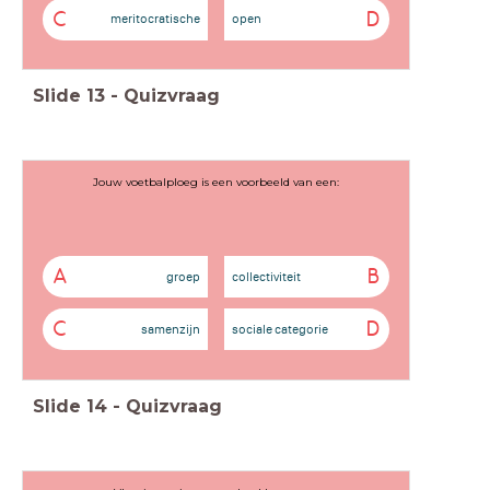
C
D
meritocratische
open
Slide
13
-
Quizvraag
Jouw voetbalploeg is een voorbeeld van een:
A
B
groep
collectiviteit
C
D
samenzijn
sociale categorie
Slide
14
-
Quizvraag