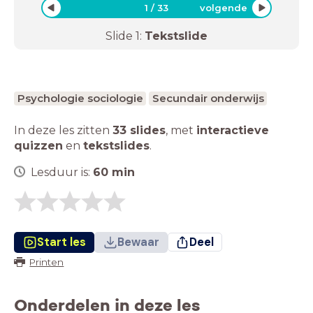
1
/
33
volgende
Slide
1
:
Tekstslide
Psychologie sociologie
Secundair onderwijs
In deze les zitten
33 slides
,
met
interactieve
quizzen
en
tekstslides
.
Lesduur is:
60
min
Start les
Bewaar
Deel
Printen
Onderdelen in deze les