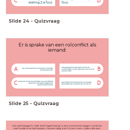
C
D
stelling 2 is fout.
fout.
Slide
24
-
Quizvraag
Er is sprake van een rolconflict als
iemand:
niet genoeg informatie heeft omtrent de
A
B
zijn rol niet goed kent en daardoor in innerlijke
verwachtingen van de rolpartners over de uit te
onzekerheid raakt.
oefenen rollen.
oop grond van de verwachtingen van verschillende
C
D
geen heldere informatie heeft over de eigen
rolpartners met tegenstrijdige eisen
opvattingen die verbonden zijn met zijn rol.
geconfronteerd wordt.
Slide
25
-
Quizvraag
Als politieagent rijdt Stef regelmatig in een anonieme wagen rond om
overtreders te betrappen. Op een dag ziet hij een man rijden die aan