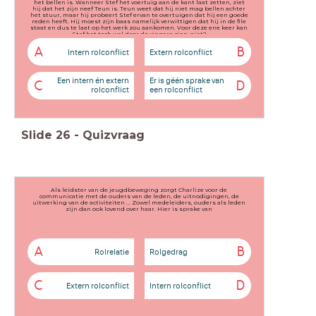
het bellen is. Wanneer Stef het voertuig aan de kant laat zetten, ziet
hij dat het zijn neef Teun is. Teun weet dat hij niet mag bellen achter
het stuur, maar hij probeert Stef ervan te overtuigen dat hij een goede
reden heeft. Hij moest zijn baas namelijk verwittigen dat hij in de file
staat en dus te laat op het werk zou aankomen. Voor deze ene keer kan
Stef het toch wel door de vingers zien, niet?
A
B
Intern rolconflict
Extern rolconflict
Een intern én extern
Er is géén sprake van
C
D
rolconflict
een rolconflict
Slide
26
-
Quizvraag
Als leidster van de jeugdbeweging zorgt Charlize voor de
communicatie met de ouders van de leden, de uitnodigingen, de
uitwerking van de activiteiten ... Zowel medeleiders, ouders als leden
zijn dan ook lovend over haar. Hier is sprake van
A
B
Rolrelatie
Rolgedrag
C
D
Extern rolconflict
Intern rolconflict