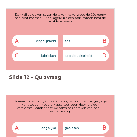
Dankzij de opkomst van de ... kon halverwege de 20e eeuw
heel wat mensen uit de lagere klassen opklimmen naar de
middenklassen
A
B
ongelijkheid
ses
C
D
fabrieken
sociale zekerheid
Slide
12
-
Quizvraag
Binnen onze huidige maatschappij is mobiliteit mogelijk: je
kunt tot een hogere klasse toetreden door je eigen
verdienste. Vandaar dat we soms ook spreken van een .....
samenleving.
A
B
ongelijke
gesloten