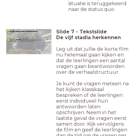
situatie is teruggekeerd
naar de status quo.
Slide
7
-
Tekstslide
2 De vijf stadia van een verhaalstructuur
De vijf stadia herkennen
We gaan nu
►
Gratis
helemaal kijken.
Let tijdens het kijken op de fasen van de verhaalstructuur. Je
beantwoordt per fase een aantal vragen.
Leg uit dat jullie de korte film
nu helemaal gaan kijken en
dat de leerlingen een aantal
vragen gaan beantwoorden
over de verhaalstructuur.
Je kunt de vragen meteen na
het kijken klassikaal
bespreken of de leerlingen
eerst individueel hun
antwoorden laten
opschrijven. Neem in het
laatste geval de vragen eerst
samen door. Kijk vervolgens
de film en geef de leerlingen
dan de tijd om de vragen per