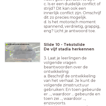
c. Is er een duidelijk conflict of
strijd? Dit kan ook een
innerlijk conflict zijn. Omschrijf
dit zo precies mogelijk.
d. Is het motorisch moment
spannend, verdrietig, grappig,
eng? Licht je antwoord toe.
Slide
10
-
Tekstslide
2 De vijf stadia van een verhaalstructuur
De vijf stadia herkennen
Beantwoord de volgende vragen over de
ontwikkeling
:
3.
a. Beschrijf de ontwikkeling van het verhaal. Je kunt de volgende
zinsstructuur gebruiken: En toen gebeurde er ..., waardoor ...
b. Welke momenten of situaties in deze fase zijn bepalend voor het
3. Laat je leerlingen de
volgende vragen
beantwoorden over de
ontwikkeling:
a. Beschrijf de ontwikkeling
van het verhaal. Je kunt de
volgende zinsstructuur
gebruiken: En toen gebeurde
er ..., waardoor ... gebeurde en
toen zei ..., waardoor ...,
enzovoorts.