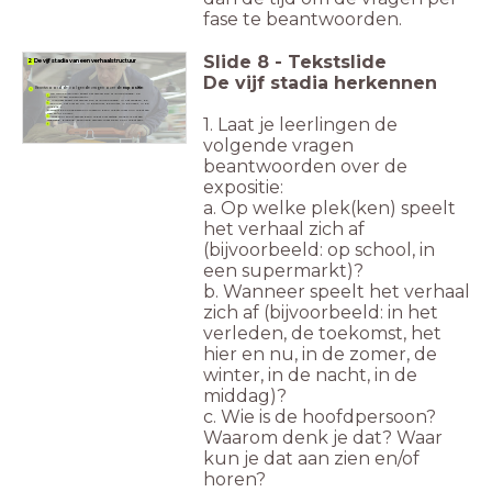
fase te beantwoorden.
Slide
8
-
Tekstslide
2 De vijf stadia van een verhaalstructuur
De vijf stadia herkennen
Beantwoord de volgende vragen over de
expositie
:
a. Op welke plek(ken) speelt het verhaal zich af (bijvoorbeeld: op
school, in een supermarkt)?
b. Wanneer speelt het verhaal zich af (bijvoorbeeld: in het verleden, de
toekomst, het hier en nu, in de zomer, de winter, in de nacht, in de
middag)?
c. Wie is de hoofdpersoon? Waarom denk je dat? Waar kun je dat aan
zien en/of horen?
1. Laat je leerlingen de
d. Wat voor soort verhaal denk je dat hier verteld wordt? Is het een
verdrietig, grappig, spannend verhaal? Waar zie en hoor je dat aan?
volgende vragen
beantwoorden over de
expositie:
a. Op welke plek(ken) speelt
het verhaal zich af
(bijvoorbeeld: op school, in
een supermarkt)?
b. Wanneer speelt het verhaal
zich af (bijvoorbeeld: in het
verleden, de toekomst, het
hier en nu, in de zomer, de
winter, in de nacht, in de
middag)?
c. Wie is de hoofdpersoon?
Waarom denk je dat? Waar
kun je dat aan zien en/of
horen?