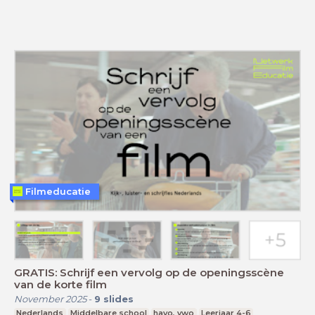
Filmeducatie
GRATIS: Schrijf een vervolg op de openingsscène
van de korte film
November 2025
-
9
slides
Nederlands
Middelbare school
havo, vwo
Leerjaar 4-6