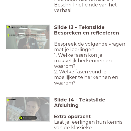
Beschrijf het einde van het
verhaal.
Slide
13
-
Tekstslide
3 Bespreken en reflecteren
Bespreken en reflecteren
Welke fasen kon je makkelijk herkennen en waarom?
Welke fasen vond je moeilijker te herkennen en waarom?
Bespreek de volgende vragen
met je leerlingen:
1. Welke fasen kon je
makkelijk herkennen en
waarom?
2. Welke fasen vond je
moeilijker te herkennen en
waarom?
Slide
14
-
Tekstslide
3 Afsluiting
Afsluiting
Extra opdracht
Extra opdracht
Laat je leerlingen hun kennis
van de klassieke