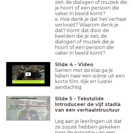
ziet, de dialogen of muziek die
je hoort of een persoon die
vaker in beeld komt?
e. Hoe denk je dat het verhaal
verloopt? Waarom denk je
dat? Komt dat door de
beelden die je ziet, de
dialogen of muziek die je
hoort of een persoon die
vaker in beeld komt?
Slide
4
-
Video
Samen met de klas ga je
kijken naar een scène uit een
korte film. Kijk en luister
aandachtig
Slide
5
-
Tekstslide
2 De vijf stadia van een verhaalstructuur
Introduceer de vijf stadia
Je hebt zojuist gekeken naar de expositie van een verhaal.
In de expositie wekt de filmmaker verwachtingen op bij de kijker over
van een verhaalstructuur
hoe het verhaal gaat verlopen.
In de expositie ontdek je:
wat voor soort verhaal het is;
waar en wanneer het verhaal zich afspeelt;
wie de hoofdpersoon is.
Leg aan je leerlingen uit dat
ze zojuist hebben gekeken
naar de expositie van een