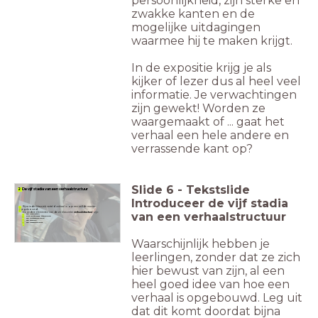
persoonlijkheid, zijn sterke en
zwakke kanten en de
mogelijke uitdagingen
waarmee hij te maken krijgt.
In de expositie krijg je als
kijker of lezer dus al heel veel
informatie. Je verwachtingen
zijn gewekt! Worden ze
waargemaakt of ... gaat het
verhaal een hele andere en
verrassende kant op?
Slide
6
-
Tekstslide
2 De vijf stadia van een verhaalstructuur
Introduceer de vijf stadia
Bijna ieder klassiek verteld verhaal is op eenzelfde manier
opgebouwd.
van een verhaalstructuur
De andere elementen van deze klassieke
verhaalstructuur
zijn:
de expositie;
het motorisch moment;
de ontwikkeling;
de climax
de afwikkeling.
Waarschijnlijk hebben je
leerlingen, zonder dat ze zich
hier bewust van zijn, al een
heel goed idee van hoe een
verhaal is opgebouwd. Leg uit
dat dit komt doordat bijna