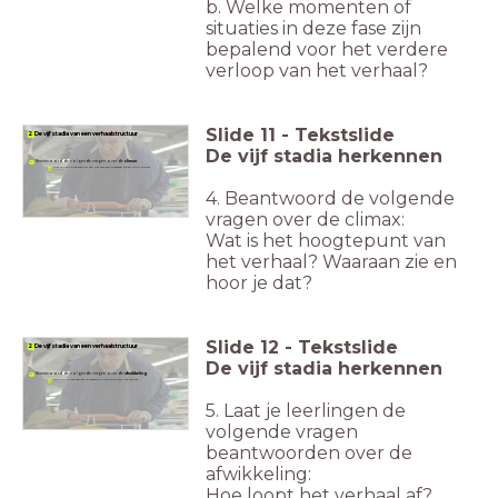
b. Welke momenten of
situaties in deze fase zijn
bepalend voor het verdere
verloop van het verhaal?
Slide
11
-
Tekstslide
2 De vijf stadia van een verhaalstructuur
De vijf stadia herkennen
Beantwoord de volgende vragen over de
climax
:
4.
Wat is het hoogtepunt van het verhaal? Waaraan zie en hoor je dat?
4. Beantwoord de volgende
vragen over de climax:
Wat is het hoogtepunt van
het verhaal? Waaraan zie en
hoor je dat?
Slide
12
-
Tekstslide
2 De vijf stadia van een verhaalstructuur
De vijf stadia herkennen
Beantwoord de volgende vragen over de
afwikkeling
:
5.
5. Laat je leerlingen de
volgende vragen
beantwoorden over de
afwikkeling:
Hoe loopt het verhaal af?