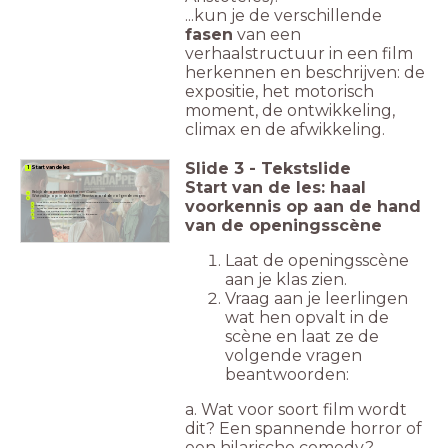
...kun je de verschillende
fasen
van een
verhaalstructuur in een film
herkennen en beschrijven: de
expositie, het motorisch
moment, de ontwikkeling,
climax en de afwikkeling.
Slide
3
-
Tekstslide
1 Start van de les
Start van de les: haal
Bekijk de openingsscène van
Gratis
.
Wat valt je op in de scène? Beantwoord de volgende vragen:
voorkennis op aan de hand
Wat voor soort film wordt dit? Een spannende horror of een hilarische
comedy?
Waar en wanneer speelt het verhaal zich af?
Wie is het belangrijkste personage?
Wat is het belangrijkste moment in de scène?
van de openingsscène
Hoe denk je dat het verhaal verloopt?
Laat de openingsscène
aan je klas zien.
Vraag aan je leerlingen
wat hen opvalt in de
scène en laat ze de
volgende vragen
beantwoorden:
a. Wat voor soort film wordt
dit? Een spannende horror of
een hilarische comedy?