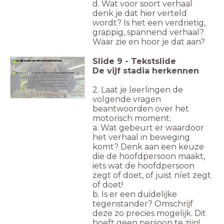
d. Wat voor soort verhaal
denk je dat hier verteld
wordt? Is het een verdrietig,
grappig, spannend verhaal?
Waar zie en hoor je dat aan?
Slide
9
-
Tekstslide
2 De vijf stadia van een verhaalstructuur
De vijf stadia herkennen
Beantwoord de volgende vragen over het
motorisch moment
:
a. Wat gebeurt er waardoor het verhaal in beweging komt? Denk aan een
keuze die de hoofdpersoon maakt, iets wat de hoofdpersoon zegt of
doet, of juist níet zegt of doet!
b. Is er een duidelijke tegenstander? Omschrijf deze zo precies mogelijk.
Dit hoeft geen persoon te zijn!
c. Is er een duidelijk conflict of strijd? Dit kan ook een innerlijk
conflict zijn. Omschrijf dit zo precies mogelijk.
2. Laat je leerlingen de
d. Is het motorisch moment spannend, verdrietig, grappig, eng?
Licht je antwoord toe.
volgende vragen
beantwoorden over het
motorisch moment:
a. Wat gebeurt er waardoor
het verhaal in beweging
komt? Denk aan een keuze
die de hoofdpersoon maakt,
iets wat de hoofdpersoon
zegt of doet, of juist níet zegt
of doet!
b. Is er een duidelijke
tegenstander? Omschrijf
deze zo precies mogelijk. Dit
hoeft geen persoon te zijn!