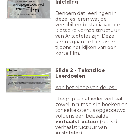
Inleiding
Benoem dat leerlingen in
deze les leren wat de
verschillende stadia van de
klassieke verhaalstructuur
van Aristoteles zijn. Deze
kennis gaan ze toepassen
tijdens het kijken van een
korte film.
Slide
2
-
Tekstslide
Leerdoelen
Leerdoelen
Aan het einde van de les...
...begrijp je dat ieder verhaal, zowel in films als in boeken en toneelteksten, is
opgebouwd volgens een bepaalde
verhaalstructuur
(zoals de
verhaalstructuur van Aristoteles).
...kun je de verschillende
fasen
van een verhaalstructuur in een film herkennen en
beschrijven: de expositie, het motorisch moment, de ontwikkeling, climax en
de afwikkeling.
Aan het einde van de les...
...begrijp je dat ieder verhaal,
zowel in films als in boeken en
toneelteksten, is opgebouwd
volgens een bepaalde
verhaalstructuur
(zoals de
verhaalstructuur van
Aristoteles).