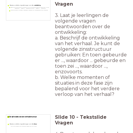
Vragen
Beantwoord de volgende vragen over de
ontwikkeling
:
3.
Beschrijf de ontwikkeling van het verhaal. Je kunt de volgende zinsstructuur gebruiken: En toen
gebeurde er ..., waardoor ... gebeurde en toen zei ..., waardoor ..., enzovoorts.
Welke momenten of situaties in deze fase zijn bepalend voor het verdere verloop van het verhaal?
3. Laat je leerlingen de
volgende vragen
beantwoorden over de
ontwikkeling:
a. Beschrijf de ontwikkeling
van het verhaal. Je kunt de
volgende zinsstructuur
gebruiken: En toen gebeurde
er ..., waardoor ... gebeurde en
toen zei ..., waardoor ...,
enzovoorts.
b. Welke momenten of
situaties in deze fase zijn
bepalend voor het verdere
verloop van het verhaal?
Slide
10
-
Tekstslide
2 De vijf stadia van een verhaalstructuur
Vragen
Beantwoord de volgende vragen over de
climax
:
4.
Wat is het hoogtepunt van het verhaal? Waaraan zie en hoor je dat?