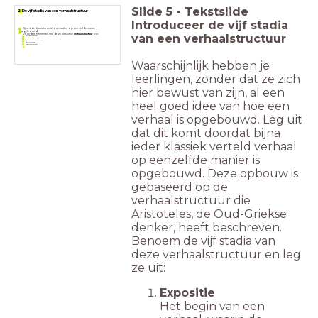
Slide
5
-
Tekstslide
2 De vijf stadia van een verhaalstructuur
Introduceer de vijf stadia
Bijna ieder klassiek verteld verhaal is op eenzelfde manier
opgebouwd.
van een verhaalstructuur
De andere elementen van deze klassieke
verhaalstructuur
zijn:
de expositie;
het motorisch moment;
de ontwikkeling;
de climax;
afwikkeling.
Waarschijnlijk hebben je
leerlingen, zonder dat ze zich
hier bewust van zijn, al een
heel goed idee van hoe een
verhaal is opgebouwd. Leg uit
dat dit komt doordat bijna
ieder klassiek verteld verhaal
op eenzelfde manier is
opgebouwd. Deze opbouw is
gebaseerd op de
verhaalstructuur die
Aristoteles, de Oud-Griekse
denker, heeft beschreven.
Benoem de vijf stadia van
deze verhaalstructuur en leg
ze uit:
Expositie
Het begin van een