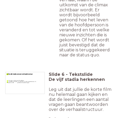
uitkomst van de climax
zichtbaar wordt. Er
wordt bijvoorbeeld
getoond hoe het leven
van de hoofdpersoon is
veranderd en tot welke
nieuwe inzichten die is
gekomen. Of het wordt
juist bevestigd dat de
situatie is teruggekeerd
naar de status quo.
Slide
6
-
Tekstslide
2 De vijf stadia van een verhaalstructuur
De vijf stadia herkennen
We gaan nu de korte film afkijken.
Let tijdens het kijken op de fasen van de verhaalstructuur. Je
beantwoordt per fase een aantal vragen.
Leg uit dat jullie de korte film
nu helemaal gaan kijken en
dat de leerlingen een aantal
vragen gaan beantwoorden
over de verhaalstructuur.