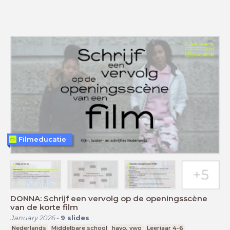
Filmeducatie
DONNA: Schrijf een vervolg op de openingsscène
van de korte film
January 2026
-
9
slides
Nederlands
Middelbare school
havo, vwo
Leerjaar 4-6