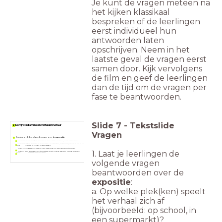
Je kunt de vragen meteen na
het kijken klassikaal
bespreken of de leerlingen
eerst individueel hun
antwoorden laten
opschrijven. Neem in het
laatste geval de vragen eerst
samen door. Kijk vervolgens
de film en geef de leerlingen
dan de tijd om de vragen per
fase te beantwoorden.
Slide
7
-
Tekstslide
2 De vijf stadia van een verhaalstructuur
Vragen
Beantwoord de volgende vragen over de
expositie
:
Op welke plek(ken) speelt het verhaal zich af (bijvoorbeeld: op school, in een supermarkt)?
Wanneer speelt het verhaal zich af (bijvoorbeeld: in het verleden, de toekomst, het hier en nu, in de
zomer, de winter, in de nacht, in de middag)?
Wie is de hoofdpersoon? Waarom denk je dat? Waar kun je dat aan zien en/of horen?
1. Laat je leerlingen de
Wat voor soort verhaal denk je dat hier verteld wordt? Is het een verdrietig, grappig, spannend
verhaal? Waar zie en hoor je dat aan?
volgende vragen
beantwoorden over de
expositie
:
a. Op welke plek(ken) speelt
het verhaal zich af
(bijvoorbeeld: op school, in
een supermarkt)?