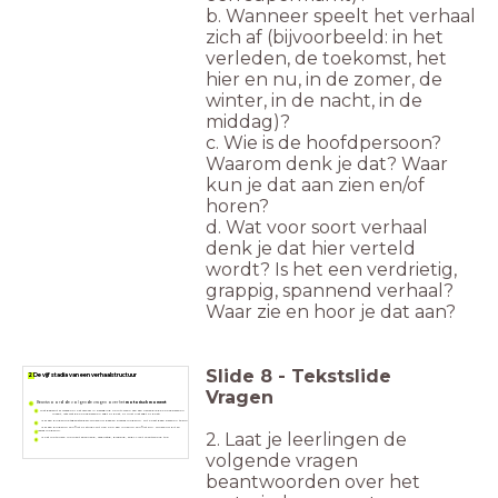
b. Wanneer speelt het verhaal
zich af (bijvoorbeeld: in het
verleden, de toekomst, het
hier en nu, in de zomer, de
winter, in de nacht, in de
middag)?
c. Wie is de hoofdpersoon?
Waarom denk je dat? Waar
kun je dat aan zien en/of
horen?
d. Wat voor soort verhaal
denk je dat hier verteld
wordt? Is het een verdrietig,
grappig, spannend verhaal?
Waar zie en hoor je dat aan?
Slide
8
-
Tekstslide
2 De vijf stadia van een verhaalstructuur
Vragen
Beantwoord de volgende vragen over het
motorisch moment
:
Wat gebeurt er waardoor het verhaal in beweging komt? Denk aan een keuze die de hoofdpersoon
maakt, iets wat de hoofdpersoon zegt of doet, of juist níet zegt of doet!
Is er een duidelijke tegenstander? Omschrijf deze zo precies mogelijk. Dit hoeft geen persoon te zijn!
Is er een duidelijk conflict of strijd? Dit kan ook een innerlijk conflict zijn. Omschrijf dit zo
2. Laat je leerlingen de
precies mogelijk.
Is het motorisch moment spannend, verdrietig, grappig, eng? Licht je antwoord toe.
volgende vragen
beantwoorden over het