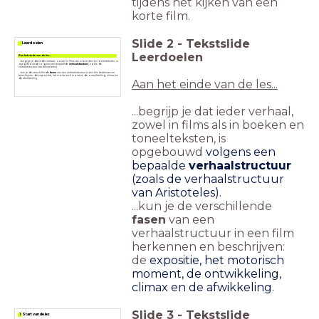
tijdens het kijken van een
korte film.
Slide
2
-
Tekstslide
Leerdoelen
Leerdoelen
Aan het einde van de les...
...begrijp je dat ieder verhaal, zowel in films als in boeken en toneelteksten, is
opgebouwd volgens een bepaalde
verhaalstructuur
(zoals de
verhaalstructuur van Aristoteles).
...kun je de verschillende
fasen
van een verhaalstructuur in een film herkennen en
beschrijven: de expositie, het motorisch moment, de ontwikkeling, climax en
de afwikkeling.
Aan het einde van de les...
...begrijp je dat ieder verhaal,
zowel in films als in boeken en
toneelteksten, is
opgebouwd
volgens een
bepaalde
verhaalstructuur
(zoals de verhaalstructuur
van Aristoteles).
...kun je de verschillende
fasen
van een
verhaalstructuur in een film
herkennen en beschrijven:
de
expositie, het motorisch
moment, de ontwikkeling,
climax en de afwikkeling.
Slide
3
-
Tekstslide
1 Start van de les