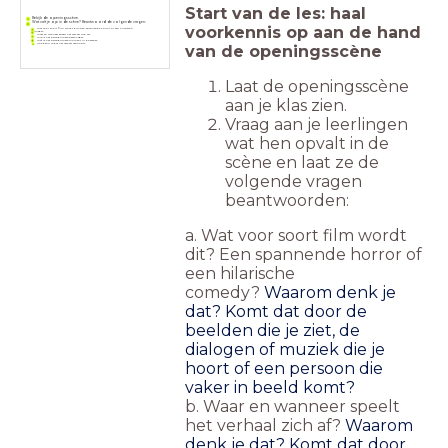
Start van de les: haal
Bekijk de openingsscène.
Wat valt je op in de scène? Beantwoord de volgende vragen:
voorkennis op aan de hand
Wat voor soort film wordt dit? Een spannende horror of een hilarische
comedy?
Waar en wanneer speelt het verhaal zich af?
Wie is het belangrijkste personage?
Wat is het belangrijkste moment in de scène?
van de openingsscène
Hoe denk je dat het verhaal verloopt?
Laat de openingsscène
aan je klas zien.
Vraag aan je leerlingen
wat hen opvalt in de
scène en laat ze de
volgende vragen
beantwoorden:
a. Wat voor soort film wordt
dit? Een spannende horror of
een hilarische
comedy?
Waarom denk je
dat? Komt dat door de
beelden die je ziet, de
dialogen of muziek die je
hoort of een per
soon die
vaker in beeld komt?
b. Waar en wanneer speelt
het verhaal zich af?
Waarom
denk je dat? Komt dat door