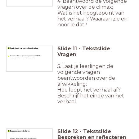
4. Beantwoord de volgende
vragen over de climax:
Wat is het hoogtepunt van
het verhaal? Waaraan zie en
hoor je dat?
Slide
11
-
Tekstslide
2 De vijf stadia van een verhaalstructuur
Vragen
Beantwoord de volgende vragen over de
afwikkeling
:
5.
Hoe loopt het verhaal af? Beschrijf het einde van het verhaal.
5. Laat je leerlingen de
volgende vragen
beantwoorden over de
afwikkeling:
Hoe loopt het verhaal af?
Beschrijf het einde van het
verhaal.
Slide
12
-
Tekstslide
3 Bespreken en reflecteren
Bespreken en reflecteren
Bespreek de volgende vragen met je leerlingen: