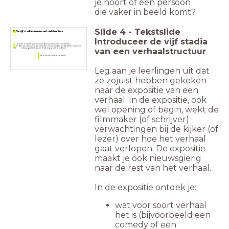
je hoort of een persoon
die vaker in beeld komt?
Slide
4
-
Tekstslide
2 De vijf stadia van een verhaalstructuur
Introduceer de vijf stadia
Je hebt zojuist gekeken naar de expositie van een verhaal.
In de expositie wekt de filmmaker verwachtingen bij de kijker over hoe
van een verhaalstructuur
het verhaal gaat verlopen. In de expositie ontdek je:
Wat voor soort verhaal het is;
waar en wanneer het verhaal zich afspeelt;
wie de hoofdpersoon is.
Leg aan je leerlingen uit dat
ze zojuist hebben gekeken
naar de expositie van een
verhaal. In de expositie, ook
wel opening of begin, wekt de
filmmaker (of schrijver)
verwachtingen bij de kijker (of
lezer) over hoe het verhaal
gaat verlopen. De expositie
maakt je ook nieuwsgierig
naar de rest van het verhaal.
In de expositie ontdek je:
wat voor soort verhaal
het is (bijvoorbeeld een
comedy of een