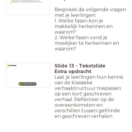
Welke fasen kon je makkelijk herkennen en waarom?
Welke fasen vond je moeilijker te herkennen en waarom?
Bespreek de volgende vragen
met je leerlingen:
1. Welke fasen kon je
makkelijk herkennen en
waarom?
2. Welke fasen vond je
moeilijker te herkennen en
waarom?
Slide
13
-
Tekstslide
4 Afsluiting
Extra opdracht
Laat je leerlingen hun kennis
van de klassieke
Extra opdracht
verhaalstructuur toepassen
op een kort geschreven
verhaal. Reflecteer op de
overeenkomsten en
verschillen tussen gefilmde
en geschreven verhalen.