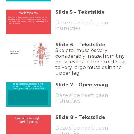
Slide
5
-
Tekstslide
skeletspieren
Skeletspieren zijn spieren die met
pezen
vastzitten aan de
beenderen
van het skelet. Als skeletspieren samentrekken,
Deze slide heeft geen
dan trekken ze aan de beenderen zodat er
beweging
in het
gewricht
ontstaat.
instructies
Slide
6
-
Tekstslide
Skeletal muscles vary
600+ spieren in
het lichaam
considerably in size, from tiny
muscles inside the middle ear
to very large muscles in the
upper leg
Slide
7
-
Open vraag
Is de accommodatiespier in het
straallichaam van het oog ook een
skeletspier? Motiveer je antwoord.
Deze slide heeft geen
instructies
Slide
8
-
Tekstslide
Enkele belangrijke
skeletspieren
Deze slide heeft geen
instructies