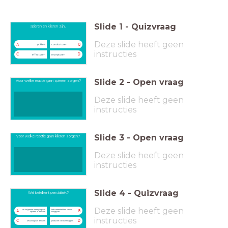
Slide
1
-
Quizvraag
spieren en klieren zijn...
Deze slide heeft geen
A
B
prikkels
conductoren
instructies
C
D
effectoren
receptoren
Slide
2
-
Open vraag
Voor welke reactie gaan spieren zorgen?
Deze slide heeft geen
instructies
Slide
3
-
Open vraag
Voor welke reactie gaan klieren zorgen?
Deze slide heeft geen
instructies
Slide
4
-
Quizvraag
Wat betekent peristaltiek?
Deze slide heeft geen
de knijpende beweging van
het samentrekken van de
A
B
spieren in de darm
kringspier
instructies
C
D
afsluiting van de darm
productie van darmsappen