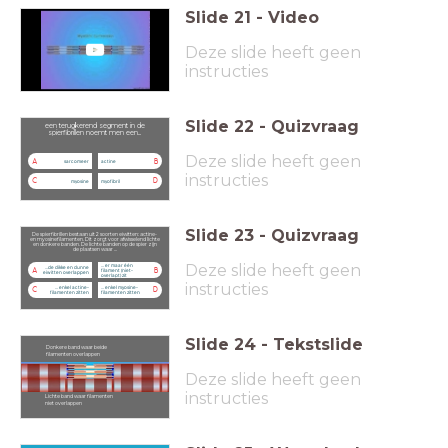
Slide
21
-
Video
Deze slide heeft geen
instructies
Slide
22
-
Quizvraag
een terugkerend segment in de
spierfibrillen noemt men een...
Deze slide heeft geen
A
B
sarcomeer
actine
instructies
C
D
myosine
myofibril
Slide
23
-
Quizvraag
De spierfibrillen bestaan uit 2 soorten eiwitten: actine-
en myosinefilamenten. Dit zorgt voor afwisselend lichte
en donkere banden. De lichte banden op de spier zijn
de plaatsen waar ...
Deze slide heeft geen
... er maar één
...de dikke en dunne
A
B
filament (niet-
eiwitten overlappen
overlapt) zit
instructies
... enkel actine-
... enkel myosine-
C
D
filamenten zitten
filamenten zitten
Slide
24
-
Tekstslide
Donkere band waar beide
filamenten overlappen
Deze slide heeft geen
instructies
Lichte band waar filamenten
niet overlappen