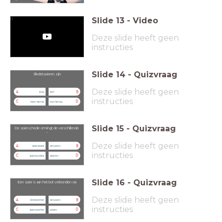
Slide
13
-
Video
0
Deze slide heeft geen
instructies
Slide
14
-
Quizvraag
Skeletspieren zijn
Deze slide heeft geen
A
B
lang
kort
instructies
C
D
meer-kernig
een-kernig
Slide
15
-
Quizvraag
De spierschede omringt de verschillende
...
Deze slide heeft geen
A
B
spiervezels
zenuwen
instructies
C
D
spierbundels
spieren
Slide
16
-
Quizvraag
Een spier is aan het bot verbonden via
Deze slide heeft geen
A
B
bindweefsel
zenuwen
instructies
C
D
spierweefsel
pezen