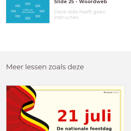
Slide
25
-
Woordweb
Nodig voor
Deze slide heeft geen
spiercontractie
instructies
Meer lessen zoals deze