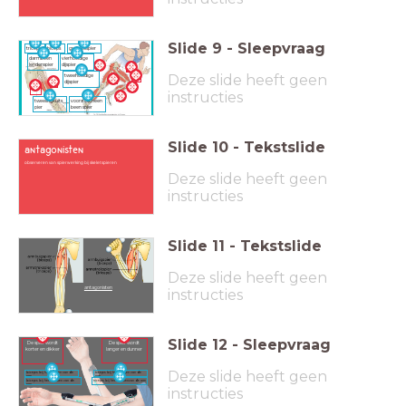
Slide
9
-
Sleepvraag
triceps
biceps
grote bilspier
darmbeen
vierhoofdige
lendenspier
dijspier
Deze slide heeft geen
tweehoofdige
dijspier
instructies
tweelingkuits
voorstescheen
pier
been spier
Slide
10
-
Tekstslide
antagonisten
observeren van spierwerking bij skeletspieren
Deze slide heeft geen
instructies
Slide
11
-
Tekstslide
Deze slide heeft geen
antagonisten
instructies
Slide
12
-
Sleepvraag
De spier wordt
De spier wordt
korter en dikker
langer en dunner
Deze slide heeft geen
biceps bij het buigen van de
triceps bij het buigen van de
arm
arm
biceps bij het strekken van de
triceps bij het strekkenvan de arm
arm
instructies