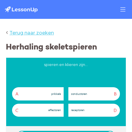
‹
Terug naar zoeken
Herhaling skeletspieren
spieren en klieren zijn...
A
B
prikkels
conductoren
C
D
effectoren
receptoren