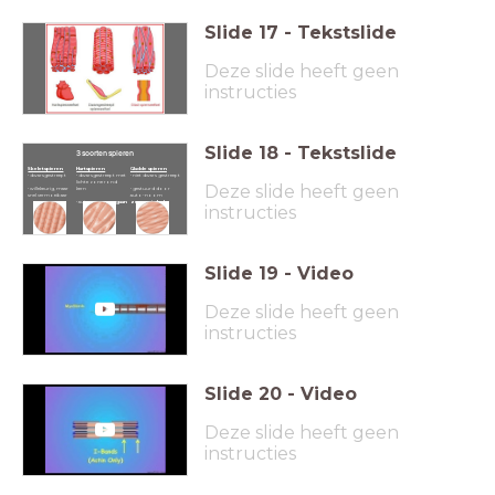
Slide
17
-
Tekstslide
Deze slide heeft geen
instructies
Slide
18
-
Tekstslide
3 soorten spieren
Skeletspieren
Hartspieren
Gladde spieren
• dwarsgestreept
• dwarsgestreept met
• niet dwars gestreept
lichte zone rond
Deze slide heeft geen
• willekeurig, maar
kern
• gestuurd door
snel vermoeibaar
auto-noom
• autonoom
orgaan
zenuwstelsel
instructies
Slide
19
-
Video
Deze slide heeft geen
instructies
Slide
20
-
Video
Deze slide heeft geen
instructies