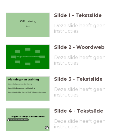
Slide
1
-
Tekstslide
PVB training
Deze slide heeft geen
Les 2
instructies
Slide
2
-
Woordweb
Deze slide heeft geen
weet jij je over stekken en zaaien?
instructies
Slide
3
-
Tekstslide
Planning PVB training
Week 1: Staltypes en voerberekening
Deze slide heeft geen
Week 2: Stekken, zaaien , vruchtwisseling
Week 3: Messttof berekening​​, Wadi ​​, Tuingereedschappen​
instructies
Slide
4
-
Tekstslide
Ongeslachtelijk vermeerderen
Deze slide heeft geen
Vegetatief vermeerderen
instructies