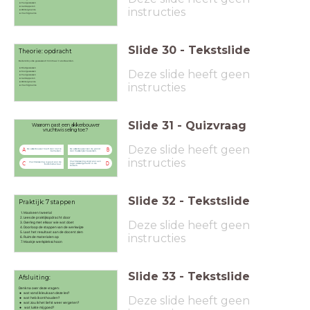
Peulgewassen
Aardappelen
instructies
Wortelgroente
Vruchtgroente
Slide
30
-
Tekstslide
Theorie: opdracht
Bedenk bij elke gewassoort minimaal 3 voorbeelden.
Bladgewassen
Deze slide heeft geen
Koolgewassen
Peulgewassen
Aardappelen
Wortelgroente
instructies
Vruchtgroente
Slide
31
-
Quizvraag
Waarom past een akkerbouwer
vruchtwisseling toe?
Deze slide heeft geen
De akkerbouwer hoeft dan niet te
De akkerbouwer kan de grond
A
B
bemesten.
dan makkelijker bewerken.
instructies
Vruchtwisseling zorgt voor een
Vruchtwisseling is goed voor de
C
D
lager stikstofgehalte in de
bodemstructuur.
bodem.
Slide
32
-
Tekstslide
Praktijk: 7 stappen
Maak een tweetal
Lees de praktijkopdracht door
Deze slide heeft geen
Overleg met elkaar wie wat doet
Doorloop de stappen van de werkwijze
Laat het resultaat aan de docent zien
instructies
Ruim de materialen op
Maak je werkplek schoon
Slide
33
-
Tekstslide
Afsluiting:
Denk na over deze vragen:
wat vond ik leuk aan deze les?
Deze slide heeft geen
wat heb ik onthouden?
wat zou ik het liefst weer vergeten?
wat lukte mij goed?