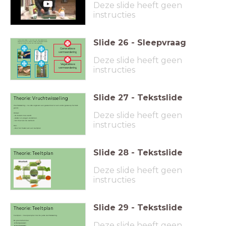
Deze slide heeft geen
instructies
Slide
26
-
Sleepvraag
Hieronder staan 4 vormen van vermeerdering,
welke hoort bij welke, sleep de afbeeldingen
naar de juiste manier van vermeerderen.
Generatieve
vermeerdering
Deze slide heeft geen
Vegetatieve
instructies
vermeerdering
Slide
27
-
Tekstslide
Theorie: Vruchtwisseling
Vruchtwisseling = na elke oogst van een gewas moet er een ander gewas op het stuk
grond.
Deze slide heeft geen
Omdat:
- de bodem moe wordt.
- ziekten en plagen voorkomen.
- het moet van de overheid.
instructies
Hoe:
- Door het maken van een teeltplan
Slide
28
-
Tekstslide
Theorie: Teeltplan
Deze slide heeft geen
instructies
Slide
29
-
Tekstslide
Theorie: Teeltplan
Teeltplan = meerjarenplan met de juiste vruchtwisseling.
De groentefamilies:
Deze slide heeft geen
Bladgewassen
Koolgewassen