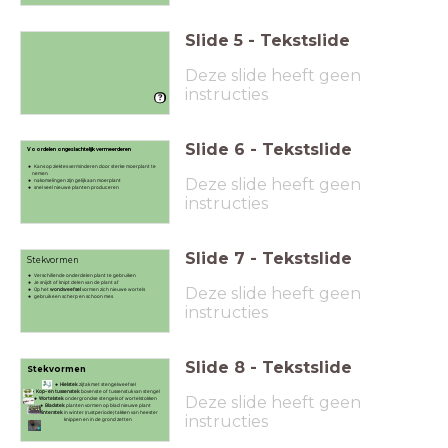
Slide
5
-
Tekstslide
Deze slide heeft geen
instructies
Slide
6
-
Tekstslide
Voordelen ongeslachtelijk vermeerderen
Kans op ziektes verminderen door sterke moerplant te
nemen
Deze slide heeft geen
nakomelingen zijn gelijk aan moerplant
snel veel nieuwe planten produceren
instructies
Slide
7
-
Tekstslide
Stekvormen
Verschillende onderdelen plant te gebruiken
Je snijdt of knipt delen van de plant af
Deze slide heeft geen
Op het
wondweefsel
vormen zich nieuwe wortels
gebruik een scherp en schoon mes
instructies
Slide
8
-
Tekstslide
Stekvormen
Hielstek
: zijtak met stengelweefsel
Kop- en tussenstek
: bovenste of tussenstuk van stengel
Deze slide heeft geen
Wortelstek
: ondergrondse stengels of wortelstokken
Bladstek
: planten vormen op blad nieuwe plant
Winterstek
: in winter (rustperiode) takken van heester
instructies
knippen en in de grond zetten