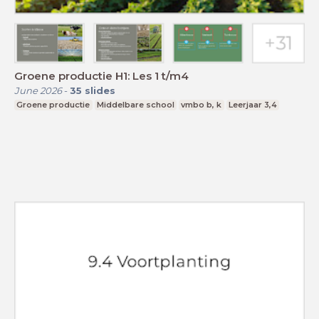
Groene productie H1: Les 1 t/m4
June 2026
-
35
slides
Groene productie
Middelbare school
vmbo b, k
Leerjaar 3,4