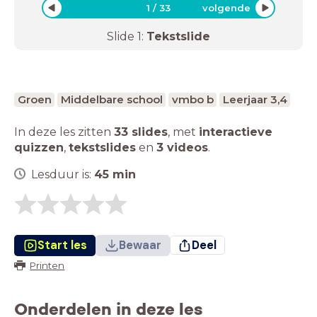
1
/
33
volgende
Slide
1
:
Tekstslide
Groen
Middelbare school
vmbo b
Leerjaar 3,4
In deze les zitten
33 slides
,
met
interactieve
quizzen
,
tekstslides
en
3 videos
.
Lesduur is:
45
min
Start les
Bewaar
Deel
Printen
Onderdelen in deze les