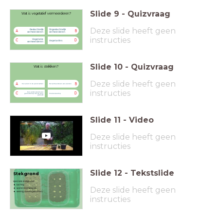
Slide
9
-
Quizvraag
Wat is vegetatief vermeerderen?
Deze slide heeft geen
Geslachtelijk
Ongeslachtelijk
A
B
vermeerderen
vermeerderen
instructies
Vegetatie
C
D
Vegetariërs
vermeerderen
Slide
10
-
Quizvraag
Wat is stekken?
Deze slide heeft geen
A
B
Een plant in de grond zetten
Het vermeerderen van planten
instructies
Een ander woord voor
C
D
gereedschap dat de teler
Plantenvoeding
gebruikt
Slide
11
-
Video
Deze slide heeft geen
instructies
Slide
12
-
Tekstslide
Stekgrond
speciale stekgrond:
luchtig
Deze slide heeft geen
waterdoorlatend
weinig voedingsstoffen
instructies