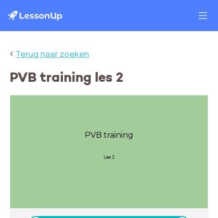
‹
Terug naar zoeken
PVB training les 2
PVB training
Les 2