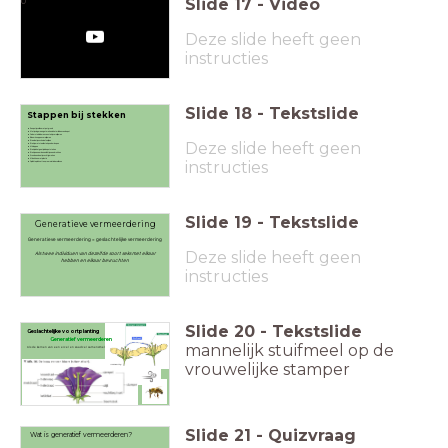
Slide
17
-
Video
0
Deze slide heeft geen
instructies
Slide
18
-
Tekstslide
Stappen bij stekken
Een potje vullen met potgrond
Met je vinger een gat maken in het midden van de pot
Onderste bladeren van stekje verwijderen
Bloemknoppen verwijderen
Deze slide heeft geen
Steel netjes schuin afsnijden
Stekje met steel in stekpoeder dopen
Afkloppen
Stekje in het gaatje in de pot steken
Stekje aanaarden en lichtjes aandrukken
Grond een beetje vochtig maken
Afdekken met plastic
instructies
Op lichte plek zetten, maar niet in de volle zon
Slide
19
-
Tekstslide
Generatieve vermeerdering
Generatieve vermeerdering = geslachtelijke vermeerdering
Deze slide heeft geen
Als twee individuen van dezelfde soort seks met elkaar
hebben en elkaar bevruchten
instructies
Slide
20
-
Tekstslide
Geslachtelijke voortplanting
Generatief vermeerderen
mannelijk stuifmeel op de
Als de kernen van een eicel en zaadcel samensmelten.
vrouwelijke stamper
Slide
21
-
Quizvraag
Wat is generatief vermeerderen?