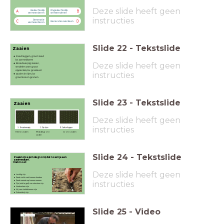
Deze slide heeft geen
Geslachtelijk
Ongeslachtelijk
A
B
vermeerderen
vermeerderen
instructies
Generatie
C
D
Generatie overslaan
vermeerderen
Slide
22
-
Tekstslide
Zaaien
Zaad leggen, groot zaad
bv. zonnebloem
Deze slide heeft geen
Breedwerpig zaaien,
verdelen over groot
oppervlak, bv. graszaad
instructies
zaaien in rijen, bv
groentes en granen
Slide
23
-
Tekstslide
Zaaien
Deze slide heeft geen
instructies
Kleine zaden Middelgrote Grote zaden
zaden
Slide
24
-
Tekstslide
Zaaien doe je in de grond, dat noem je een
zaaimedium.
Dat moet:
Deze slide heeft geen
Luchtig zijn
Goed vocht vast kunnen houden
Goed warmte op kunnen nemen
instructies
Fijn (niet te grof) van structuur zijn
Voedselarm zijn
Vrij van ziektekiemen zijn
Onkruidvrij zijn
Slide
25
-
Video