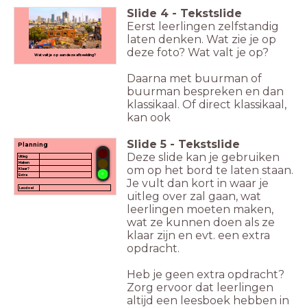
Slide
4
-
Tekstslide
Eerst leerlingen zelfstandig
laten denken. Wat zie je op
deze foto? Wat valt je op?
Wat valt je op aan deze afbeelding?
Daarna met buurman of
buurman bespreken en dan
klassikaal. Of direct klassikaal,
kan ook
Slide
5
-
Tekstslide
Planning
Deze slide kan je gebruiken
Uitleg
Maken
om op het bord te laten staan.
Klaar?
Extra
Je vult dan kort in waar je
Lesdoel
uitleg over zal gaan, wat
leerlingen moeten maken,
wat ze kunnen doen als ze
klaar zijn en evt. een extra
opdracht.
Heb je geen extra opdracht?
Zorg ervoor dat leerlingen
altijd een leesboek hebben in