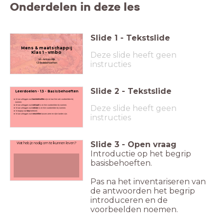
Onderdelen in deze les
Slide
1
-
Tekstslide
Mens & maatschappij
Klas 1 - vmbo
Deze slide heeft geen
H1 - Arm en Rijk
instructies
1.3 Basisbehoeften
Slide
2
-
Tekstslide
Leerdoelen - 1.3 - Basisbehoeften
Ik kan uitleggen wat
basisbehoeften
zijn en kan hier ook voorbeelden bij
noemen.
Deze slide heeft geen
Ik kan uitleggen wat
welvaart
is en hier voorbeelden bij noemen.
Ik kan uitleggen wat
welzijn
is en hier voorbeelden bij noemen.
Ik begrijp wat
bnp
betekent.
Ik kan uitleggen wat
verschillen
tussen arme en rijke landen zijn.
instructies
Slide
3
-
Open vraag
Wat heb je nodig om te kunnen leven?
Introductie op het begrip
basisbehoeften.
Pas na het inventariseren van
de antwoorden het begrip
introduceren en de
voorbeelden noemen.