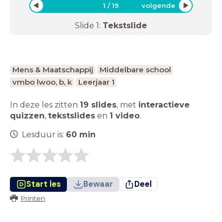
1
/
19
volgende
Slide
1
:
Tekstslide
Mens & Maatschappij
Middelbare school
vmbo lwoo, b, k
Leerjaar 1
In deze les zitten
19 slides
,
met
interactieve
quizzen
,
tekstslides
en
1 video
.
Lesduur is:
60
min
Start les
Bewaar
Deel
Printen