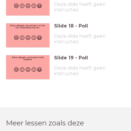
Deze slide heeft geen
😒
🙁
😐
🙂
😃
instructies
Slide
18
-
Poll
Ik kan uitleggen wat welvaart is en hier
een voorbeeld bij noemen.
Deze slide heeft geen
😒
🙁
😐
🙂
😃
instructies
Slide
19
-
Poll
Ik kan uitleggen wat bnp/per hoofd
betekent
Deze slide heeft geen
😒
🙁
😐
🙂
😃
instructies
Meer lessen zoals deze