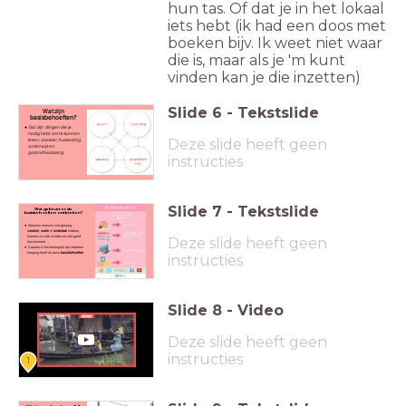
hun tas. Of dat je in het lokaal
iets hebt (ik had een doos met
boeken bijv. Ik weet niet waar
die is, maar als je 'm kunt
vinden kan je die inzetten)
Slide
6
-
Tekstslide
Wat zijn
basisbehoeften?
Dat zijn dingen die je
nodig hebt om te kunnen
Deze slide heeft geen
leven:
voedsel, huisvesting,
onderwijs en
gezondheidszorg
.
instructies
Slide
7
-
Tekstslide
Wat gebeurt er als
basisbehoeften ontbreken?
Wanneer mensen niet genoeg
voedsel
,
water
of
onderdak
hebben,
kunnen ze ziek worden en niet goed
Deze slide heeft geen
functioneren.
Daarom is het belangrijk dat iedereen
toegang heeft tot deze
basisbehoeften
instructies
Slide
8
-
Video
Deze slide heeft geen
instructies
1