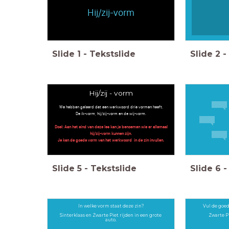
Hij/zij-vorm
Slide
1
-
Tekstslide
Slide
2
-
Hij/zij - vorm
We hebben geleerd dat een werkwoord drie vormen heeft.
De ik-vorm, hij/zij-vorm en de wij-vorm.
Doel: Aan het eind van deze les kan je benoemen wie er allemaal
hij/zij-vorm kunnen zijn.
Je kan de goede vorm van het werkwoord in de zin invullen.
Slide
5
-
Tekstslide
Slide
6
-
In welke vorm staat deze zin?
Vul de goed
Sinterklaas en Zwarte Piet rijden in een grote
Zwarte Pi
auto.