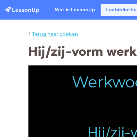
Wat is LessonUp
Lesbiblioth
‹
Terug naar zoeken
Hij/zij-vorm wer
Werkwo
Hij/zij