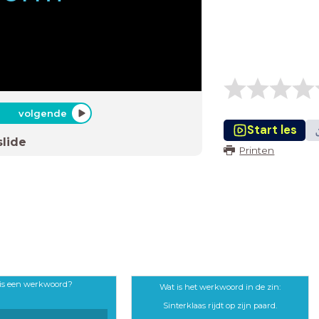
volgende
Start les
slide
Printen
is een werkwoord?
Wat is het werkwoord in de zin:
Sinterklaas rijdt op zijn paard.