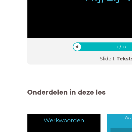
1
/
13
Slide
1
:
Tekst
Onderdelen in deze les
Wat 
Werkwoorden