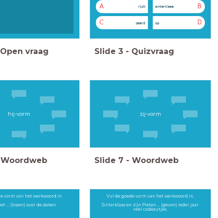
A
B
rijdt
sinterklaas
C
D
paard
op
Open vraag
Slide
3
-
Quizvraag
hij-vorm
zij-vorm
Woordweb
Slide
7
-
Woordweb
e vorm van het werkwoord in.
Vul de goede vorm van het werkwoord in.
et ... (lopen) over de daken.
Sinterklaas en zijn Pieten ... (geven) ieder jaar
veel cadeautjes.