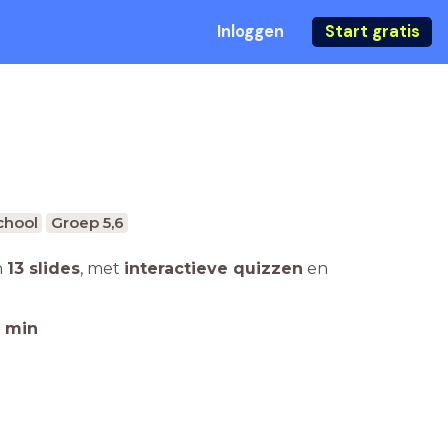
Inloggen
Start gratis
chool
Groep 5,6
n
13 slides
,
met
interactieve quizzen
en
min