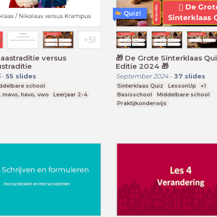
Quiz!
laastraditie versus
🎁 De Grote Sinterklaas Quiz 🎁
traditie
Editie 2024 🎁
5
-
55
slides
September 2024
-
37
slides
ddelbare school
Sinterklaas Quiz
LessonUp
+1
, mavo, havo, vwo
Leerjaar 2-4
Basisschool
Middelbare school
Praktijkonderwijs