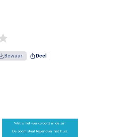
Bewaar
Deel
Wat is het werkwoord in de zin:
De boom staat tegenover het huis.