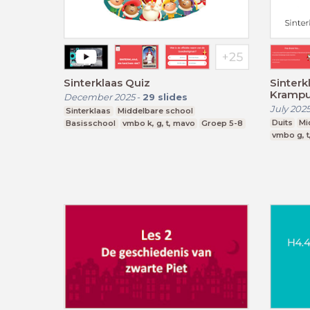
Sinterklaas Quiz
Sinterk
Krampus
December 2025
-
29
slides
July 202
Sinterklaas
Middelbare school
Duits
Mi
Basisschool
vmbo k, g, t, mavo
Groep 5-8
vmbo g, t