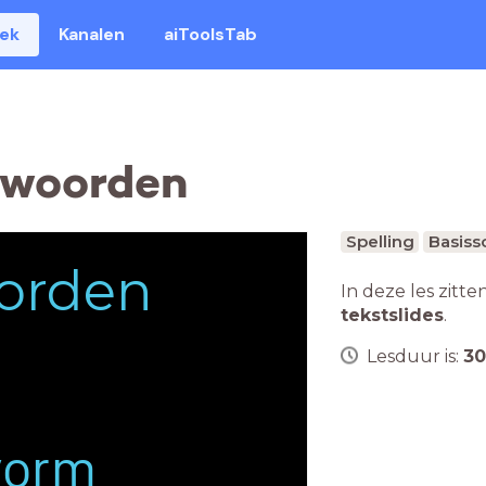
eek
Kanalen
aiToolsTab
kwoorden
Spelling
Basiss
orden
In deze les zitte
tekstslides
.
Lesduur is:
30
-vorm