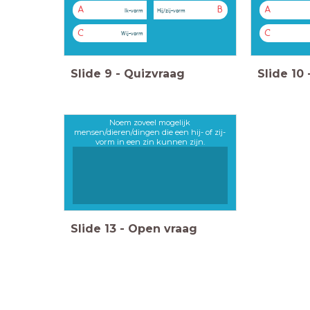
A
B
A
Ik-vorm
Hij/zij-vorm
C
C
Wij-vorm
Slide
9
-
Quizvraag
Slide
10
Noem zoveel mogelijk
mensen/dieren/dingen die een hij- of zij-
vorm in een zin kunnen zijn.
Slide
13
-
Open vraag