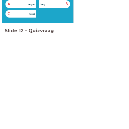
A
B
hangen
hang
C
hangt
Slide
12
-
Quizvraag