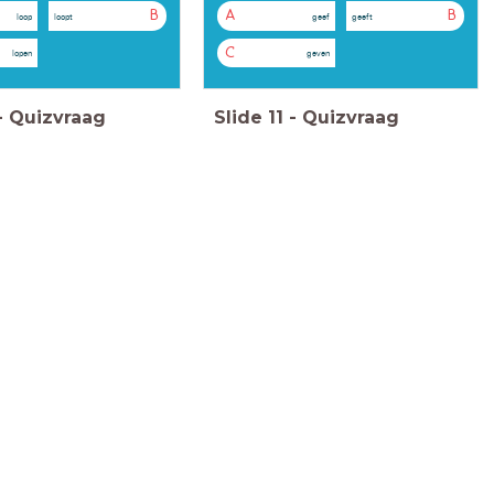
B
A
B
loop
loopt
geef
geeft
C
lopen
geven
-
Quizvraag
Slide
11
-
Quizvraag