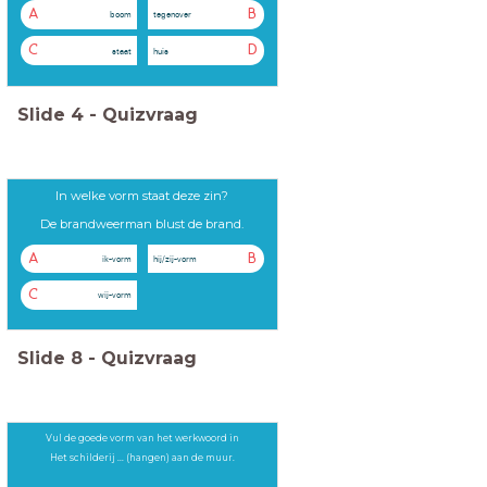
A
B
boom
tegenover
C
D
staat
huis
Slide
4
-
Quizvraag
In welke vorm staat deze zin?
De brandweerman blust de brand.
A
B
ik-vorm
hij/zij-vorm
C
wij-vorm
Slide
8
-
Quizvraag
Vul de goede vorm van het werkwoord in
Het schilderij ... (hangen) aan de muur.