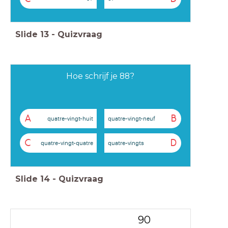
Slide
13
-
Quizvraag
Hoe schrijf je 88?
A
B
quatre-vingt-huit
quatre-vingt-neuf
C
D
quatre-vingt-quatre
quatre-vingts
Slide
14
-
Quizvraag
90