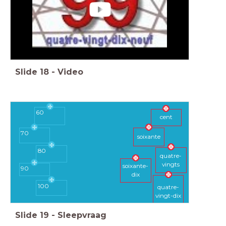
Slide
18
-
Video
60
cent
70
soixante
80
quatre-
vingts
soixante-
90
dix
100
quatre-
vingt-dix
Slide
19
-
Sleepvraag