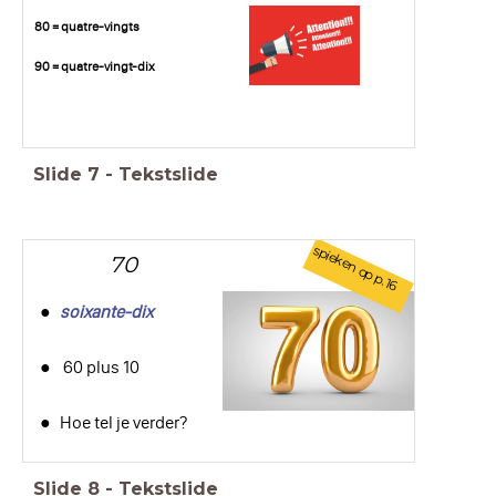
80 = quatre-vingts
90 = quatre-vingt-dix
Slide
7
-
Tekstslide
spieken op p.16
70
soixante-dix
60 plus 10
Hoe tel je verder?
Slide
8
-
Tekstslide