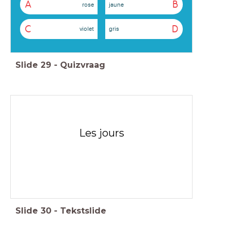
A
B
rose
jaune
C
D
violet
gris
Slide
29
-
Quizvraag
Les jours
Slide
30
-
Tekstslide