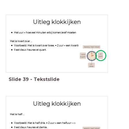
Uitleg klokkijken
Het uur + hoeveel minuten erbij komen/eraf moeten
Het is kwart over ...
Voorbeeld: Het is kwart over twee. = 2 uur + een kwartier -->
Il est deux heures et quart.
Slide
39
-
Tekstslide
Uitleg klokkijken
Het is half ...
Voorbeeld: Het is half drie. = 2 uur + een halfuur -->
Il est deux heures et demie.