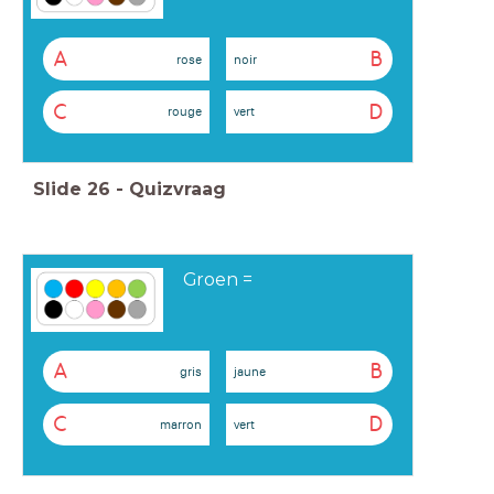
A
B
rose
noir
C
D
rouge
vert
Slide
26
-
Quizvraag
Groen =
A
B
gris
jaune
C
D
marron
vert