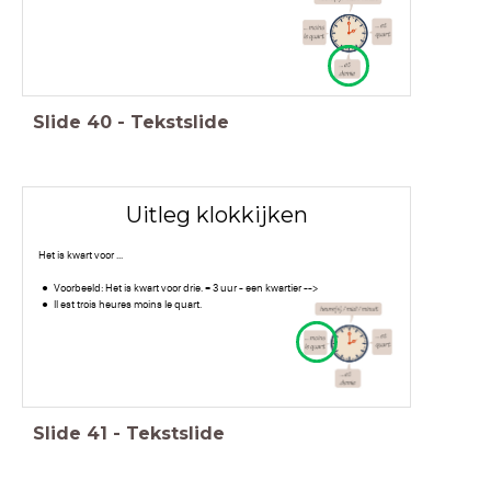
Slide
40
-
Tekstslide
Uitleg klokkijken
Het is kwart voor ...
Voorbeeld: Het is kwart voor drie. = 3 uur - een kwartier -->
Il est trois heures moins le quart.
Slide
41
-
Tekstslide