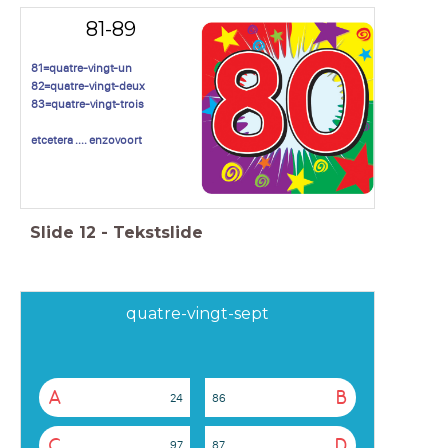
81-89
81=quatre-vingt-un
82=quatre-vingt-deux
83=quatre-vingt-trois
etcetera .... enzovoort
Slide
12
-
Tekstslide
quatre-vingt-sept
A
B
24
86
C
D
97
87