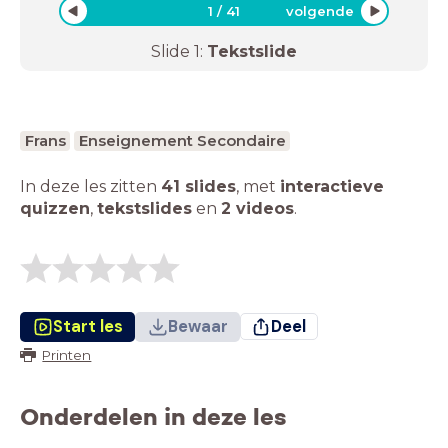
1
/
41
volgende
Slide
1
:
Tekstslide
Frans
Enseignement Secondaire
In deze les zitten
41 slides
,
met
interactieve
quizzen
,
tekstslides
en
2 videos
.
Start les
Bewaar
Deel
Printen
Onderdelen in deze les