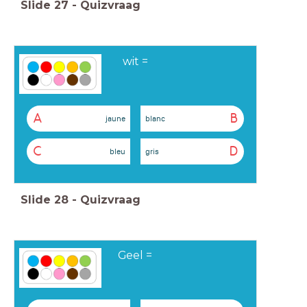
Slide
27
-
Quizvraag
wit =
A
B
jaune
blanc
C
D
bleu
gris
Slide
28
-
Quizvraag
Geel =