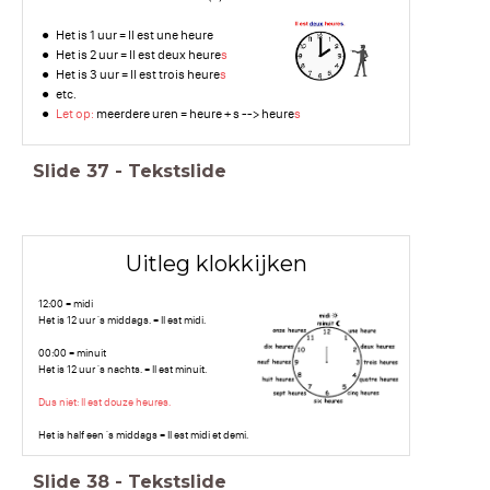
Het is 1 uur = Il est une heure
Het is 2 uur = Il est deux heure
s
Het is 3 uur = Il est trois heure
s
etc.
Let op:
meerdere uren = heure + s --> heure
s
Slide
37
-
Tekstslide
Uitleg klokkijken
12:00 = midi
Het is 12 uur 's middags. = Il est midi.
00:00 = minuit
Het is 12 uur 's nachts. = Il est minuit.
Dus niet: Il est douze heures.
Het is half een 's middags = Il est midi et demi.
Slide
38
-
Tekstslide