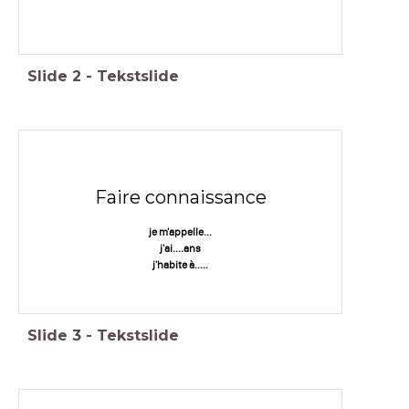
Slide
2
-
Tekstslide
Faire connaissance
je m'appelle...
j'ai....ans
j'habite à.....
Slide
3
-
Tekstslide