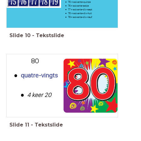
75 = soixante-quinze
76 = soixante-seize
77 = soixante-dix-sept
78 = soixante-dix-huit
79 = soixante-dix-neuf
Slide
10
-
Tekstslide
80
quatre-vingts
4 keer 20
Slide
11
-
Tekstslide