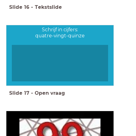
Slide
16
-
Tekstslide
Schrijf in cijfers:
quatre-vingt-quinze
Slide
17
-
Open vraag