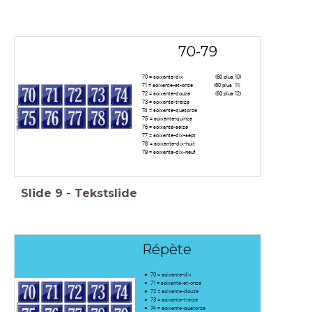
70-79
70 = soixante-dix (60 plus 10)
71 = soixante-et-onze (60 plus 11)
72 = soixante-douze (60 plus 12)
73 = soixante-treize
74 = soixante-quatorze
75 = soixante-quinze
76 = soixante-seize
77 = soixante-dix-sept
78 = soixante-dix-huit
79 = soixante-dix-neuf
Slide
9
-
Tekstslide
Répète
70 = soixante-dix
71 = soixante-et-onze
72 = soixante-douze
73 = soixante-treize
74 = soixante-quatorze