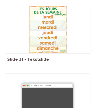
Slide
31
-
Tekstslide
apprendre.tv5monde.com