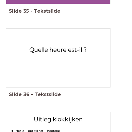
Slide
35
-
Tekstslide
Quelle heure est-il ?
Slide
36
-
Tekstslide
Uitleg klokkijken
Het is ... uur = Il est ... heure(s)