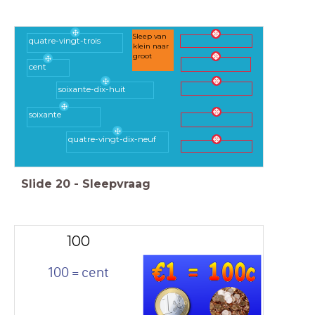
Sleep van
quatre-vingt-trois
klein naar
groot
cent
soixante-dix-huit
soixante
quatre-vingt-dix-neuf
Slide
20
-
Sleepvraag
100
100 = cent