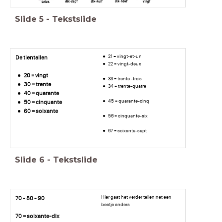
Slide
5
-
Tekstslide
21 = vingt-et-un
De tientallen
22 = vingt-deux
20 = vingt
33 = trente -trois
30 = trente
34 = trente-quatre
40 = quarante
45 = quarante-cinq
50 = cinquante
60 = soixante
56 = cinquante-six
67 = soixante-sept
Slide
6
-
Tekstslide
Hier gaat het verder tellen net een
70 - 80 - 90
beetje anders
70 = soixante-dix