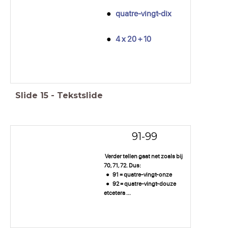
quatre-vingt-dix
4 x 20 + 10
Slide
15
-
Tekstslide
91-99
Verder tellen gaat net zoals bij
70, 71, 72. Dus:
91 = quatre-vingt-onze
92 = quatre-vingt-douze
etcetera ...