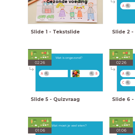
- Gezonde voeding
A
Slide
1
-
Tekstslide
Slide
2
-
Wat is ongezond?
02:26
02:26
A
B
A
C
Slide
5
-
Quizvraag
Slide
6
-
Wat moet je veel eten?
01:06
01:06