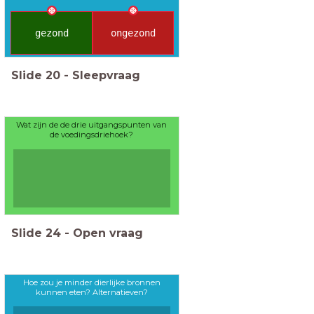
gezond
ongezond
Slide
20
-
Sleepvraag
Wat zijn de de drie uitgangspunten van
de voedingsdriehoek?
Slide
24
-
Open vraag
Hoe zou je minder dierlijke bronnen
kunnen eten? Alternatieven?