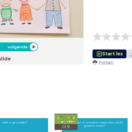
volgende
Start les
slide
Printen
Wat is gezonder?
Wat moet in mindere mate eten (licht
groene zone)?
01:31