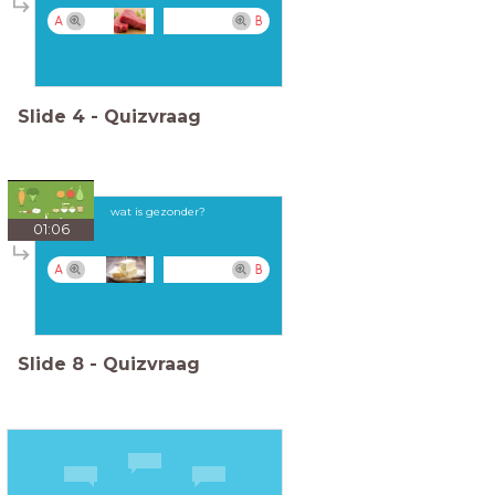
A
B
Slide
4
-
Quizvraag
wat is gezonder?
01:06
A
B
Slide
8
-
Quizvraag