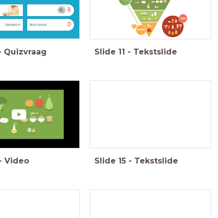
B
D
Sandwich
Bruin brood
-
Quizvraag
Slide
11
-
Tekstslide
-
Video
Slide
15
-
Tekstslide