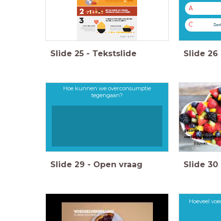
A
C
Don
Slide
25
-
Tekstslide
Slide
26
Hoe kunnen we overconsumptie
tegengaan?
lev
Noteer
vid
ge
voedingsgewoonte
bouwen.
Slide
29
-
Open vraag
Slide
30
Hoeveel voe