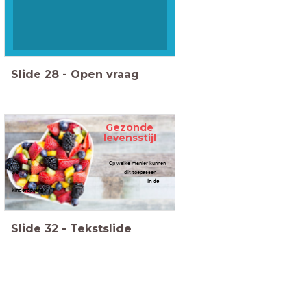
Slide
28
-
Open vraag
Gezonde
levensstijl
Op welke manier kunnen
we dit toepassen
in de
kinderopvang?
Slide
32
-
Tekstslide