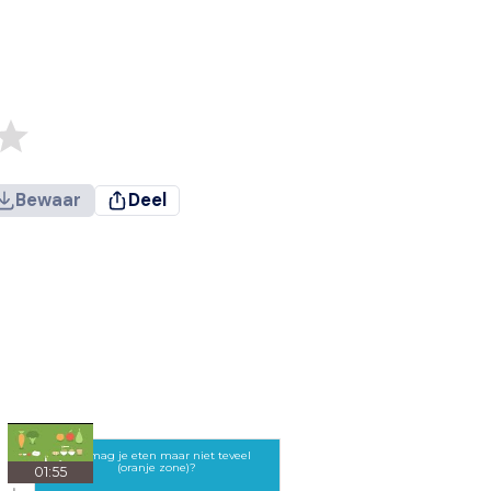
Bewaar
Deel
Wat mag je eten maar niet teveel
(oranje zone)?
01:55