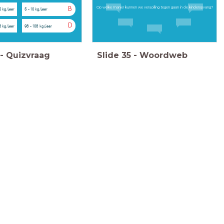
Op welke manier kunnen we verspilling tegen gaan in de kinderopvang?
B
6 kg/jaar
5 - 10 kg/jaar
D
3 kg/jaar
98 - 108 kg/jaar
-
Quizvraag
Slide
35
-
Woordweb