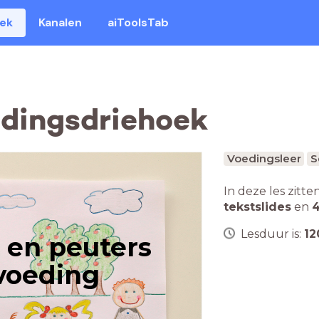
eek
Kanalen
aiToolsTab
edingsdriehoek
Voedingsleer
S
In deze les zitte
tekstslides
en
4
Lesduur is:
12
 en peuters
voeding