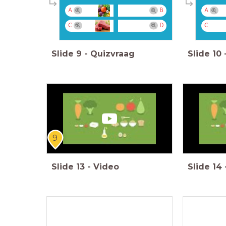
A
B
A
C
D
C
Slide
9
-
Quizvraag
Slide
10
9
Slide
13
-
Video
Slide
14