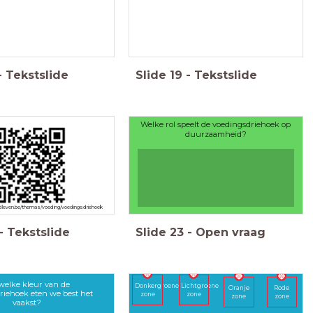
-
Tekstslide
Slide
19
-
Tekstslide
Welke rol speelt de voedingsdriehoek op
duurzaamheid?
dleven.be/themas/voeding/voedingsdriehoek
-
Tekstslide
Slide
23
-
Open vraag
 welke kleur van de
Donkergroene
Lichtgroene
Oranje
Rode
riehoek eten we best het
zone
zone
zone
zone
vaakst?