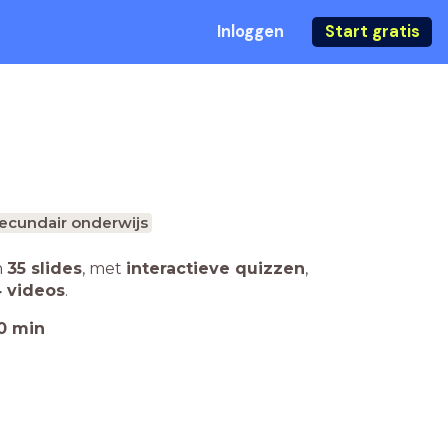
Inloggen
Start gratis
ecundair onderwijs
n
35 slides
,
met
interactieve quizzen
,
 videos
.
0
min