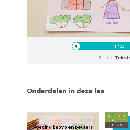
1
/
35
Slide
1
:
Tekst
Onderdelen in deze les
01:06
Voeding baby's en peuters