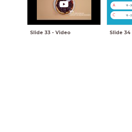
A
18 - 2
C
15 - 2
Slide
33
-
Video
Slide
34