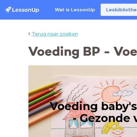
Wat is LessonUp
Lesbiblioth
‹
Terug naar zoeken
Voeding BP - Vo
Voeding baby's
- Gezonde 