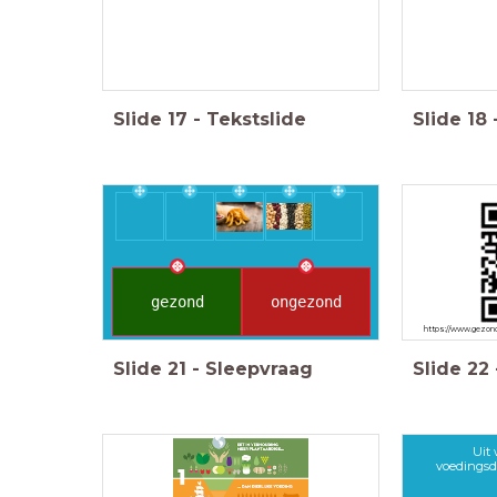
Slide
17
-
Tekstslide
Slide
18
gezond
ongezond
https://www.gezon
Slide
21
-
Sleepvraag
Slide
22
Uit
voedingsd