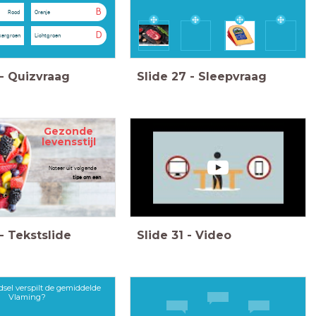
B
Rood
Oranje
D
kergroen
Lichtgroen
-
Quizvraag
Slide
27
-
Sleepvraag
Gezonde
ensstijl
 uit volgende
eo de
tips om een
zonde
op te
-
Tekstslide
Slide
31
-
Video
dsel verspilt de gemiddelde
Vlaming?