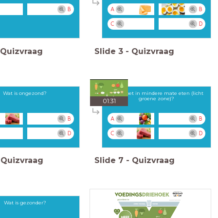
B
A
B
C
D
Quizvraag
Slide
3
-
Quizvraag
Wat is ongezond?
Wat moet in mindere mate eten (licht
groene zone)?
01:31
B
A
B
D
C
D
Quizvraag
Slide
7
-
Quizvraag
Wat is gezonder?