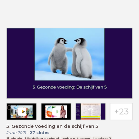
3. Gezonde voeding en de schijf van 5
June 2021
-
27
slides
Biologie
Middelbare school
vmbo g, t, mavo
Leerjaar 2