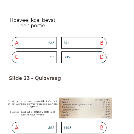
Hoeveel kcal bevat
een portie
A
B
1318
311
C
D
93
395
Slide
23
-
Quizvraag
Je ziet een deel van een etiket. Op het
etiket worden de waarden gegeven bij
100 gram.
Hoeveel kcal zit er ONGEVEER in 50
GRAM havermout
A
B
355
1493