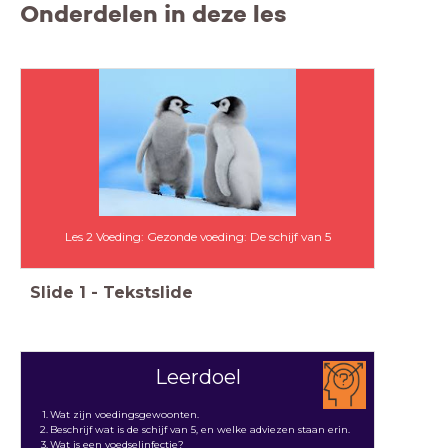
Onderdelen in deze les
Les 2 Voeding: Gezonde voeding: De schijf van 5
Slide
1
-
Tekstslide
Leerdoel
Wat zijn voedingsgewoonten.
Beschrijf wat is de schijf van 5, en welke adviezen staan erin.
Wat is een voedselinfectie?