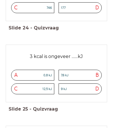
C
D
746
177
Slide
24
-
Quizvraag
3 kcal is ongeveer .......kJ
A
B
0,8 kJ
7,6 kJ
C
D
12,5 kJ
9 kJ
Slide
25
-
Quizvraag