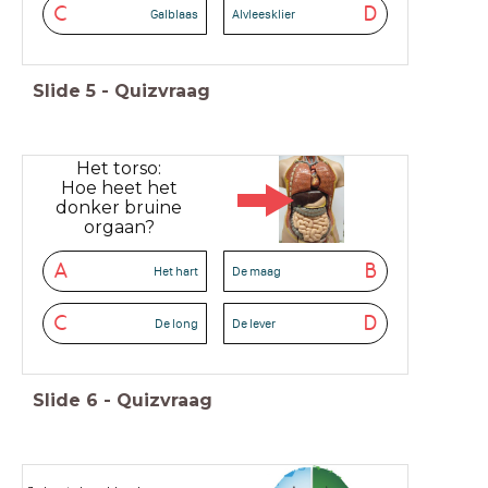
C
D
Galblaas
Alvleesklier
Slide
5
-
Quizvraag
Het torso:
Hoe heet het
donker bruine
orgaan?
A
B
Het hart
De maag
C
D
De long
De lever
Slide
6
-
Quizvraag