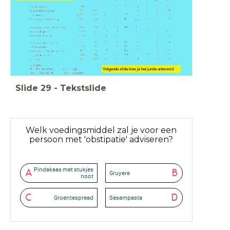
Volgende slide kies je het juiste antwoord
Slide
29
-
Tekstslide
Welk voedingsmiddel zal je voor een
persoon met 'obstipatie' adviseren?
Pindakaas met stukjes
A
B
Gruyere
noot
C
D
Groentespread
Sesampasta