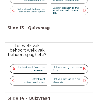
Vak met groenten en fruit
Vak met melk, boter en olie
C
D
en vak met melk, boter en
en vak met vis en kip etc.
olie.
Slide
13
-
Quizvraag
Tot welk vak
behoort welk vak
behoort spaghetti?
Het vak met Brood en
Het vak met groente en
A
B
granen etc.
fruit
Het vak met
Het vak met vis, kip en
C
D
zuivelproducten
vlees etc.
Slide
14
-
Quizvraag