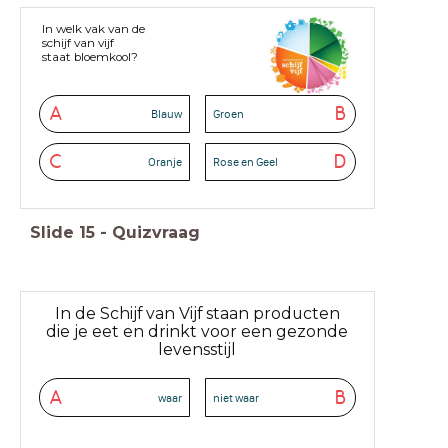
In welk vak van de
schijf van vijf
staat bloemkool?
A
B
Blauw
Groen
C
D
Oranje
Rose en Geel
Slide
15
-
Quizvraag
In de Schijf van Vijf staan producten
die je eet en drinkt voor een gezonde
levensstijl
A
B
waar
niet waar