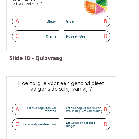
zit veel zetmeel?
A
B
Blauw
Groen
C
D
Oranje
Rose en Geel
Slide
18
-
Quizvraag
Hoe zorg je voor een gezond dieet
volgens de schijf van vijf?
Eet elke dag uit elk vak
Eet elke dag uit alle vakken
A
B
evenveel
iets, in de juiste verhouding
Eet weinig ongezonde
C
D
Eet vooral groente en fruit
dingen