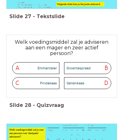
Volgende slide kies je het juiste antwoord
Slide
27
-
Tekstslide
Welk voedingsmiddel zal je adviseren
aan een mager en zeer actief
persoon?
A
B
Emmentaler
Groentespread
C
D
Pindakaas
Geitenkaas
Slide
28
-
Quizvraag
Welk voedingsmiddel zal je voor
een persoon met 'obstipatie'
adviseren?