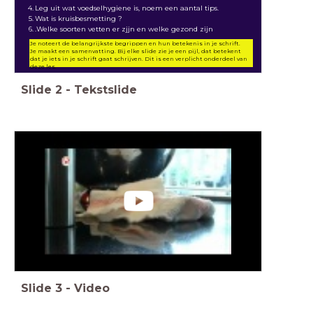
Leg uit wat voedselhygiene is, noem een aantal tips.
Wat is kruisbesmetting ?
.Welke soorten vetten er zjjn en welke gezond zijn
Je noteert de belangrijkste begrippen en hun betekenis in je schrift.
Je maakt een samenvatting. Bij elke slide zie je een pijl, dat betekent
dat je iets in je schrift gaat schrijven. Dit is een verplicht onderdeel van
deze les.
Slide
2
-
Tekstslide
Slide
3
-
Video