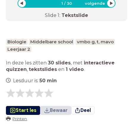
1
/
30
volgende
Slide
1
:
Tekstslide
Biologie
Middelbare school
vmbo g, t, mavo
Leerjaar 2
In deze les zitten
30 slides
,
met
interactieve
quizzen
,
tekstslides
en
1 video
.
Lesduur is:
50
min
Start les
Bewaar
Deel
Printen