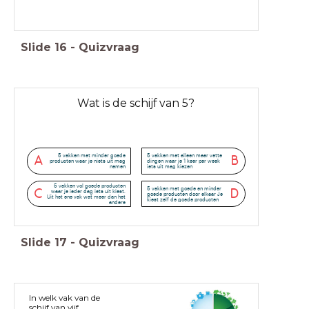
Slide
16
-
Quizvraag
Wat is de schijf van 5?
5 vakken met minder goede
5 vakken met alleen maar vette
A
B
producten waar je niets uit mag
dingen waar je 1 keer per week
nemen
iets uit mag kiezen
5 vakken vol goede producten
5 vakken met goede en minder
C
D
waar je ieder dag iets uit kiest.
goede producten door elkaar Je
Uit het ene vak wat meer dan het
kiest zelf de goede producten
andere
Slide
17
-
Quizvraag
In welk vak van de
schijf van vijf