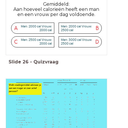
Gemiddeld:
Aan hoeveel calorieën heeft een man
en een vrouw per dag voldoende.
Man: 2000 cal Vrouw:
Man: 2000 cal Vrouw:
A
B
2000 cal
2500 cal
Man: 2500 cal Vrouw:
Man: 3000 cal Vrouw:
C
D
2000 cal
2500 cal
Slide
26
-
Quizvraag
Welk voedingsmiddel adviseer je
aan een mager en zeer actief
persoon?