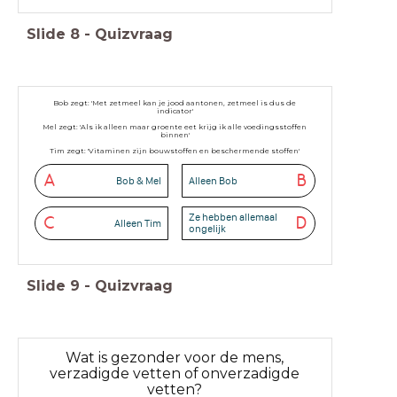
Slide
8
-
Quizvraag
Bob zegt: 'Met zetmeel kan je jood aantonen, zetmeel is dus de
indicator'
Mel zegt: 'Als ik alleen maar groente eet krijg ik alle voedingsstoffen
binnen'
Tim zegt: 'Vitaminen zijn bouwstoffen en beschermende stoffen'
Wie heeft er gelijk?
A
B
Bob & Mel
Alleen Bob
Ze hebben allemaal
C
D
Alleen Tim
ongelijk
Slide
9
-
Quizvraag
Wat is gezonder voor de mens,
verzadigde vetten of onverzadigde
vetten?