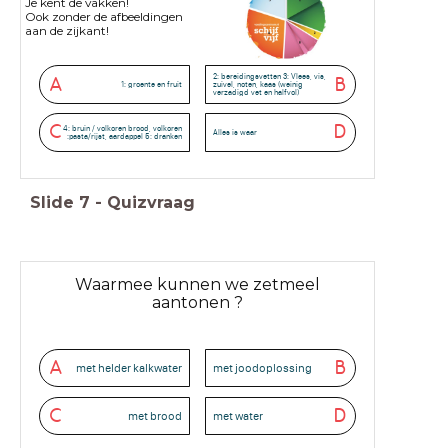
Je kent de vakken!
Ook zonder de afbeeldingen
aan de zijkant!
2: bereidingsvetten 3: Vlees, vis,
A
B
1: groente en fruit
zuivel, noten, kaas (weinig
verzadigd vet en halfvol)
C
D
4: bruin / volkoren brood, volkoren
Alles is waar
:pasta/rijst, aardappel 5: dranken
Slide
7
-
Quizvraag
Waarmee kunnen we zetmeel
aantonen ?
A
B
met helder kalkwater
met joodoplossing
C
D
met brood
met water