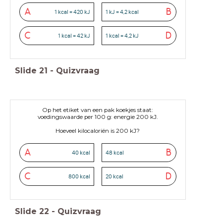
A
B
1 kcal = 420 kJ
1 kJ = 4,2 kcal
C
D
1 kcal = 42 kJ
1 kcal = 4,2 kJ
Slide
21
-
Quizvraag
Op het etiket van een pak koekjes staat:
voedingswaarde per 100 g: energie 200 kJ.
Hoeveel kilocaloriën is 200 kJ?
A
B
40 kcal
48 kcal
C
D
800 kcal
20 kcal
Slide
22
-
Quizvraag