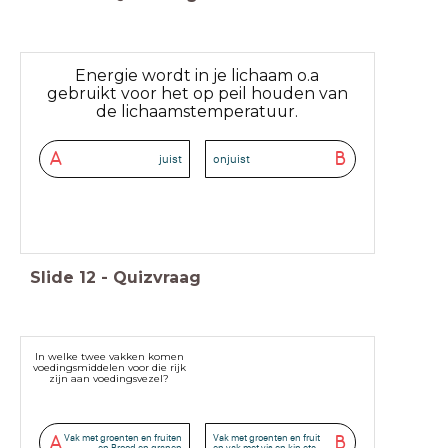
Energie wordt in je lichaam o.a
gebruikt voor het op peil houden van
de lichaamstemperatuur.
A
B
juist
onjuist
Slide
12
-
Quizvraag
In welke twee vakken komen
voedingsmiddelen voor die rijk
zijn aan voedingsvezel?
Vak met groenten en fruiten
Vak met groenten en fruit
A
B
en Brood en granen
en vak met vis en kip etc.