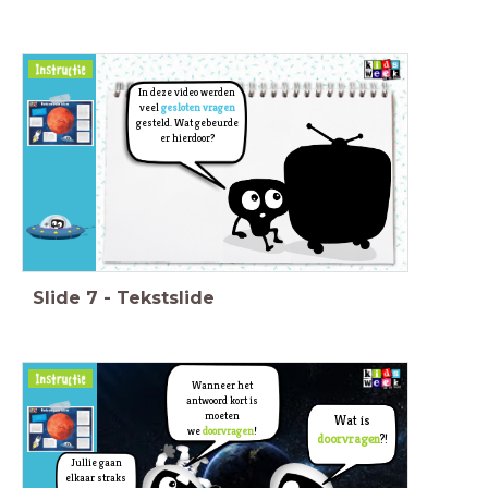
In deze video werden
veel
gesloten vragen
gesteld. Wat gebeurde
er hierdoor?
Slide
7
-
Tekstslide
Wanneer het
antwoord kort is
moeten
Wat is
we
doorvragen
!
doorvragen
?!
Jullie gaan
elkaar straks