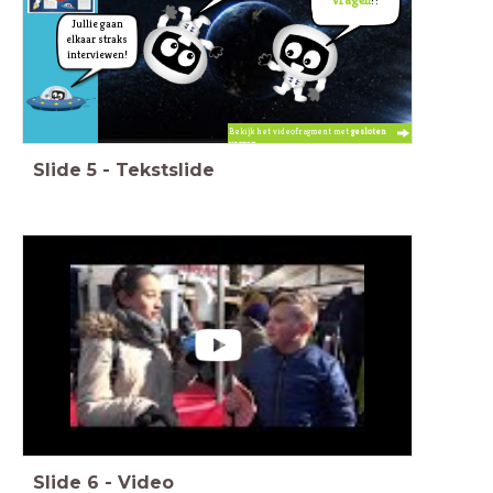
Jullie gaan
elkaar straks
interviewen!
Bekijk het videofragment met
gesloten
vragen
Slide
5
-
Tekstslide
Slide
6
-
Video