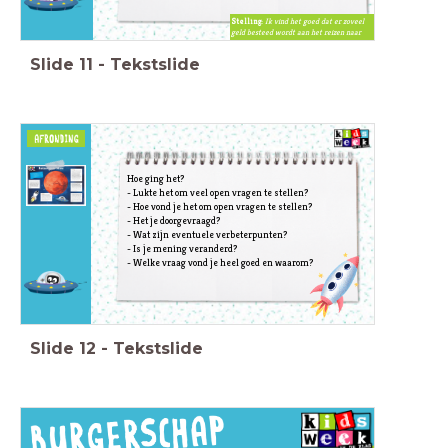
Stelling:
Ik vind het goed dat er zoveel
geld besteed wordt aan het reizen naar
Mars.
Slide
11
-
Tekstslide
Hoe ging het?
- Lukte het om veel open vragen te stellen?
- Hoe vond je het om open vragen te stellen?
- Het je doorgevraagd?
- Wat zijn eventuele verbeterpunten?
- Is je mening veranderd?
- Welke vraag vond je heel goed en waarom?
Slide
12
-
Tekstslide