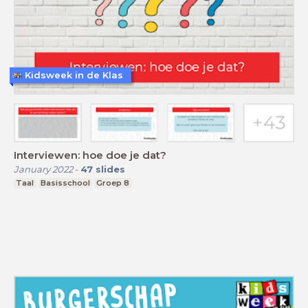
Kidsweek in de Klas
Interviewen: hoe doe je dat?
January 2022
-
47
slides
Taal
Basisschool
Groep 8