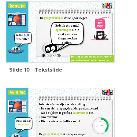
De
gespreksregel:
Ik stel open vragen.
Bedenk een aantal
open vragen
die je
straks aan een
Maak
hier
klasgenoot kan
tweetallen.
stellen.
Stelling:
Ik vind het goed dat er zoveel
geld besteed wordt aan het reizen naar
Mars.
Slide
10
-
Tekstslide
Interview je maatje over de stelling.
- De een stelt vragen, de ander geeft antwoord.
- Als de tijd om is geeft de
interviewer
een
samenvatting.
Denk aan het
- Hierna wisselen jullie van rol.
timer
doorvragen
!
3:00
De
gespreksregel
:
Ik stel open vragen.