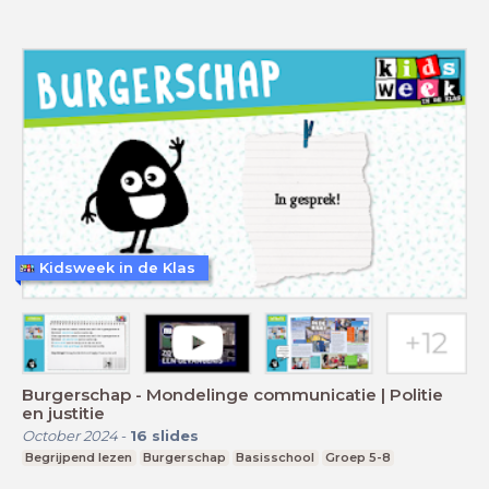
Kidsweek in de Klas
Burgerschap - Mondelinge communicatie | Politie
en justitie
October 2024
-
16
slides
Begrijpend lezen
Burgerschap
Basisschool
Groep 5-8