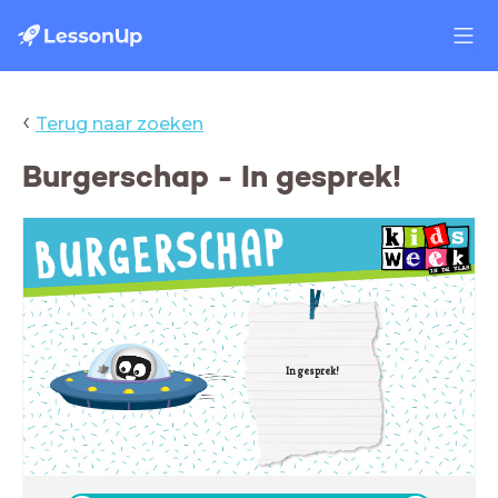
‹
Terug naar zoeken
Burgerschap - In gesprek!
In gesprek!