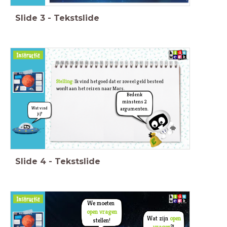
Pak je aantekeningen van de vorige
les erbij.
Slide
3
-
Tekstslide
Stelling:
Ik vind het goed dat er zoveel geld besteed
wordt aan het reizen naar Mars.
Bedenk
minstens 2
Wat vind
argumenten.
jij?
Slide
4
-
Tekstslide
We moeten
open vragen
Wat zijn
open
stellen!
vragen
?!