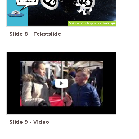
interviewen!
Bekijk het videofragment met
doorvragen
Slide
8
-
Tekstslide
Slide
9
-
Video