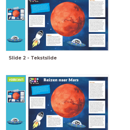
Ik kan mijn
mening geven en uitleggen
wanneer ik hierover wordt bevraagd
.
Gespreksregel:
Ik stel open vragen.
Slide
2
-
Tekstslide
Weet jij nog
waar de tekst
Wat zal de
over ging?
stelling
vandaag
worden?