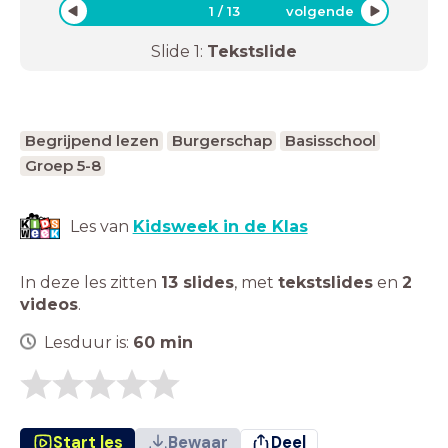
1
/
13
volgende
Slide
1
:
Tekstslide
Begrijpend lezen
Burgerschap
Basisschool
Groep 5-8
Les van
Kidsweek in de Klas
In deze les zitten
13 slides
,
met
tekstslides
en
2
videos
.
Lesduur is:
60
min
Start les
Bewaar
Deel