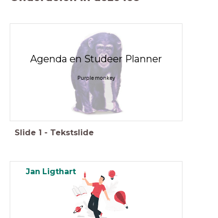
Agenda en Studeer Planner
Purple monkey
Slide
1
-
Tekstslide
Jan Ligthart