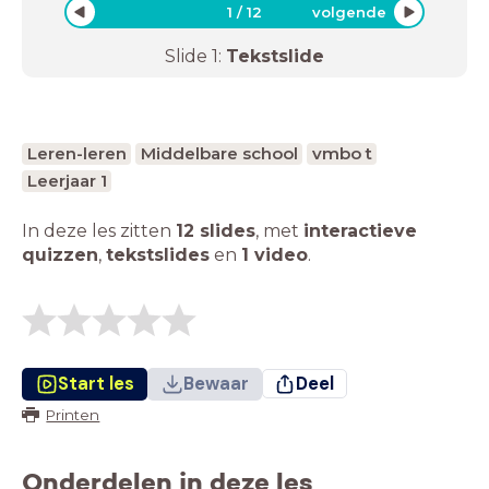
1
/
12
volgende
Slide
1
:
Tekstslide
Leren-leren
Middelbare school
vmbo t
Leerjaar 1
In deze les zitten
12 slides
,
met
interactieve
quizzen
,
tekstslides
en
1 video
.
Start les
Bewaar
Deel
Printen
Onderdelen in deze les