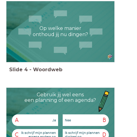
Op welke manier
onthoud jij nu dingen?
Slide
4
-
Woordweb
Gebruik jij wel eens
een planning of een agenda?
A
B
Ja
Nee
Ik schrijf mijn plannen
Ik schrijf mijn plannen
C
D
ergens anders op
digitaal op