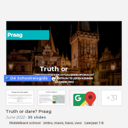
Dé Schoolreisgids
Truth or dare? Praag
June 2022
-
35
slides
Middelbare school
vmbo, mavo, havo, vwo
Leerjaar 1-6