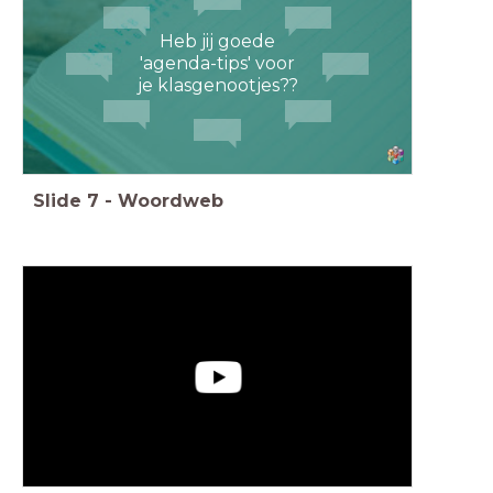
Heb jij goede
'agenda-tips' voor
je klasgenootjes??
Slide
7
-
Woordweb