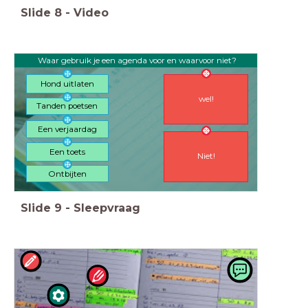
Slide
8
-
Video
Waar gebruik je een agenda voor en waarvoor niet?
Hond uitlaten
wel!
Tanden poetsen
Een verjaardag
Een toets
Niet!
Ontbijten
Slide
9
-
Sleepvraag