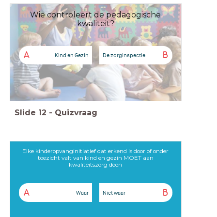
Wie controleert de pedagogische
kwaliteit?
A
B
Kind en Gezin
De zorginspectie
Slide
12
-
Quizvraag
Elke kinderopvanginitiatief dat erkend is door of onder
toezicht valt van kind en gezin MOET aan
kwaliteitszorg doen
A
B
Waar
Niet waar