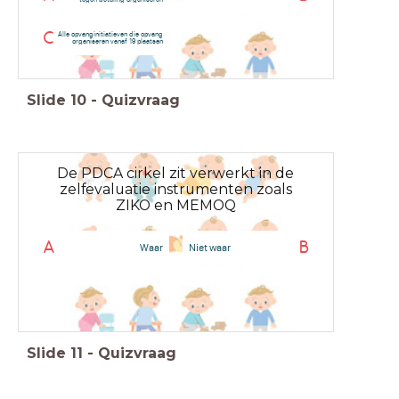
C
Alle opvanginitiatieven die opvang
organiseren vanaf 19 plaatsen
Slide
10
-
Quizvraag
De PDCA cirkel zit verwerkt in de
zelfevaluatie instrumenten zoals
ZIKO en MEMOQ
A
B
Waar
Niet waar
Slide
11
-
Quizvraag