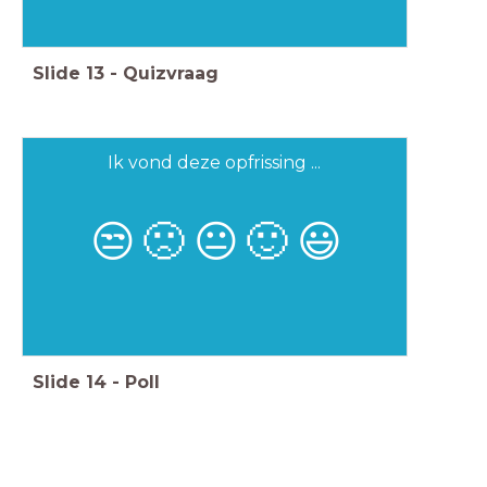
Slide
13
-
Quizvraag
Ik vond deze opfrissing ...
😒
🙁
😐
🙂
😃
Slide
14
-
Poll