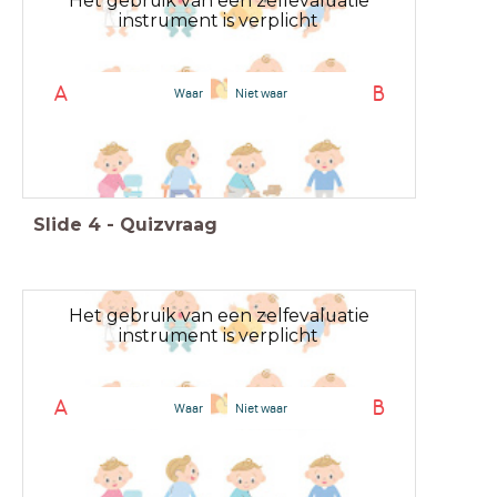
Het gebruik van een zelfevaluatie
instrument is verplicht
A
B
Waar
Niet waar
Slide
4
-
Quizvraag
Het gebruik van een zelfevaluatie
instrument is verplicht
A
B
Waar
Niet waar