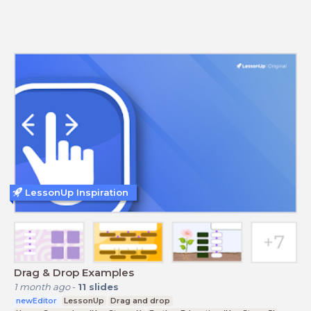
LessonUp Inspiration
Drag & Drop Examples
1 month ago
-
11
slides
newEditor
LessonUp
Drag and drop