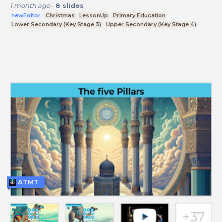
1 month ago
-
8
slides
newEditor
Christmas
LessonUp
Primary Education
Lower Secondary (Key Stage 3)
Upper Secondary (Key Stage 4)
ATMT