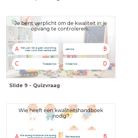
Je bent verplicht om de kwaliteit in je
opvang te controleren...
A
B
Niet juist: het is geen verplichting
Jaarlijks
maar wordt sterk aanbevolen
C
D
Tweejaarlijks
Vijfjaarlijks
Slide
9
-
Quizvraag
Wie heeft een kwaliteitshandboek
nodig?
A
B
Alle opvanginitiatieven die opvang
Gezinsopvang
tegen betaling organiseren