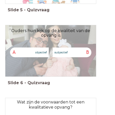
Slide
5
-
Quizvraag
Ouders hun kijk op de kwaliteit van de
opvang is
A
B
objectief
subjectief
Slide
6
-
Quizvraag
Wat zijn de voorwaarden tot een
kwalitatieve opvang?