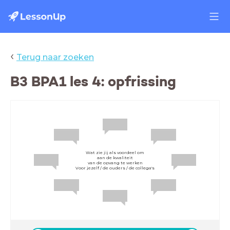
‹
Terug naar zoeken
B3 BPA1 les 4: opfrissing
Wat zie jij als voordeel om
aan de kwaliteit
van de opvang te werken
Voor jezelf / de ouders / de collega's