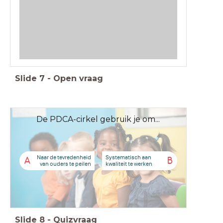
Slide
7
-
Open vraag
De PDCA-cirkel gebruik je om...
Naar de tevredenheid
Systematisch aan
A
B
van ouders te peilen
kwaliteit te werken
Slide
8
-
Quizvraag