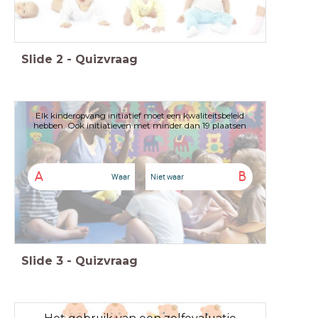
Slide
2
-
Quizvraag
Elk kinderopvang initiatief moet een kwaliteitsbeleid
hebben. Ook initiatieven met minder dan 19 plaatsen
A
B
Waar
Niet waar
Slide
3
-
Quizvraag