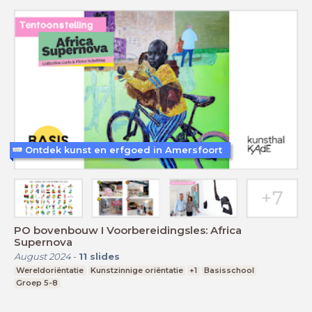
Ontdek kunst en erfgoed in Amersfoort
PO bovenbouw I Voorbereidingsles: Africa
Supernova
August 2024
-
11
slides
Wereldoriëntatie
Kunstzinnige oriëntatie
+1
Basisschool
Groep 5-8