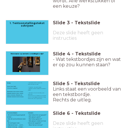
wordt. Alle werkstukken of
een keuze?
Slide
3
-
Tekstslide
1. Tentoonstellingstekst
schrijven
Deze slide heeft geen
instructies
Slide
4
-
Tekstslide
Wat staat er op een tentoonstellingsbordje?
- Wat tekstbordjes zijn en wat
er op zou kunnen staan?
Slide
5
-
Tekstslide
De Kus
= Kunstwerken hebben vaak een titel.
Welke titel heeft jouw werk?
Gustav Klimt (1862)
Links staat een voorbeeld van
= Je naam dus (en je geboortejaar)
Olieverf en verguldsel
= Materiaal of techniek waarmee het kunstwerk is
gemaakt.
Blablablabla lalala lalalala lalalbla
een tekstbordje.
= Vaak staat er ook een korte uitleg op een
blablabla lalalala la lalaa. Lalalala
tekstbordje.
blabla la blalalala. Blablabla lala
Schrijf hier een kort verhaaltje bij je kunstwerk.
blablabla lalalalala lala bla lalaaaa.
Je kunt ook een afmaakzin gebruiken of vraag
Rechts de uitleg.
beantwoorden. (Zie volgende slide.)
Slide
6
-
Tekstslide
AFMAAKZINNEN
VRAGEN
- Dit werk vind ik goed gelukt
- Hoe heb je het aangepakt?
omdat ...
- Wat ging er goed?
- Met dit werk wil ik laten zien
- Wat heb je geleerd?
dat ...
- Wat ging er anders en hoe
Deze slide heeft geen
- Dit werk gaat over...
heb je dat opgelost?
- Kijk vooral naar ..., want...
- Waar ben je trots op?
- Ik ben trots op ... omdat ...