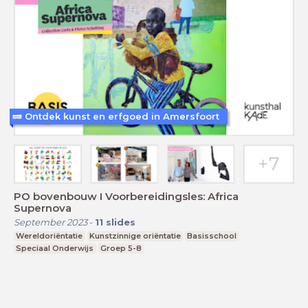
Ontdek kunst en erfgoed in Amersfoort
PO bovenbouw I Voorbereidingsles: Africa
Supernova
September 2023
-
11
slides
Wereldoriëntatie
Kunstzinnige oriëntatie
Basisschool
Speciaal Onderwijs
Groep 5-8