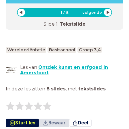
1
/
8
volgende
Slide
1
:
Tekstslide
Wereldoriëntatie
Basisschool
Groep 3,4
Les van
Ontdek kunst en erfgoed in
Amersfoort
In deze les zitten
8 slides
,
met
tekstslides
.
Start les
Bewaar
Deel