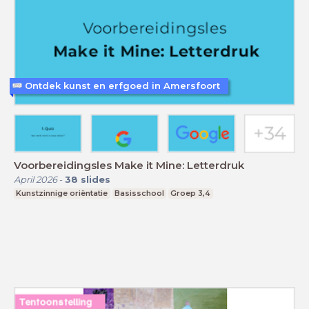
Ontdek kunst en erfgoed in Amersfoort
Voorbereidingsles Make it Mine: Letterdruk
April 2026
-
38
slides
Kunstzinnige oriëntatie
Basisschool
Groep 3,4