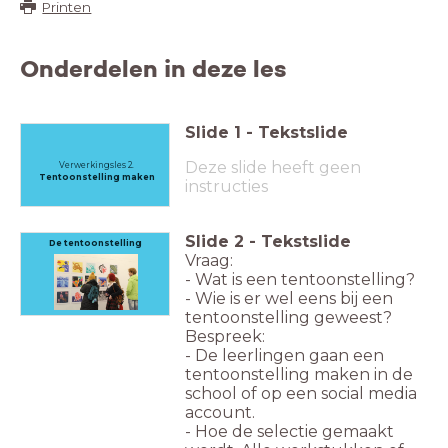
Printen
Onderdelen in deze les
Slide
1
-
Tekstslide
Deze slide heeft geen
Verwerkingsles 2.
Tentoonstelling maken
instructies
Slide
2
-
Tekstslide
De tentoonstelling
Vraag:
- Wat is een tentoonstelling?
- Wie is er wel eens bij een
tentoonstelling geweest?
Bespreek:
- De leerlingen gaan een
tentoonstelling maken in de
school of op een social media
account.
- Hoe de selectie gemaakt