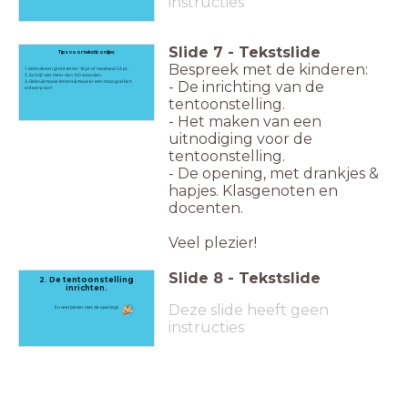
instructies
Slide
7
-
Tekstslide
Tips voor tekstbordjes
Bespreek met de kinderen:
1. Gebruik een grote letter: 16 pt of maximaal 24 pt.
2. Schrijf niet meer dan 120 woorden.
3. Gebruik mooie letters & maak er een mooi grafisch
- De inrichting van de
ontwerp van!
tentoonstelling.
- Het maken van een
uitnodiging voor de
tentoonstelling.
- De opening, met drankjes &
hapjes. Klasgenoten en
docenten.
Veel plezier!
Slide
8
-
Tekstslide
2. De tentoonstelling
inrichten.
Deze slide heeft geen
En veel plezier met de opening!
instructies