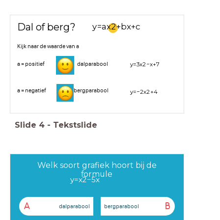
Dal of berg?
y
=
a
x
2
+
b
x
+
c
Kijk naar de waarde van a
a = positief dalparabool
y
=
3
x
2
−
x
+
7
a = negatief bergparabool
y
=
−
2
x
2
+
4
Slide
4
-
Tekstslide
Welk soort grafiek hoort bij de
formule
y
=
x
2
−
5
x
A
B
dalparabool
bergparabool