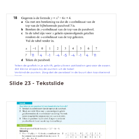
11
4
-1
-4
-5
-4
-1
4
11
Teken de grafiek in je schrift, gebruik een potlood en geo voor de assen.
Zet kleine stipjes bij de punten uit de tabel
Verbind de punten. Zorg dat de parabool in de buurt dan top vloeiend
loopt
Slide
23
-
Tekstslide