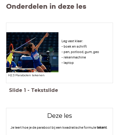
Onderdelen in deze les
Leg vast klaar:
- boek en schrift
- pen, potlood, gum, geo
- rekenmachine
- laptop
H2.3 Parabolen tekenen
Slide
1
-
Tekstslide
Deze les
Je leert hoe je de parabool bij een kwadratische formule
tekent
.