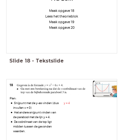
Maak opgave 18
Lees het theorieblok
Maak opgave 19
Maak opgave 20
Slide
18
-
Tekstslide
y
=
4
Plan:
Snijpunt met de y-as vinden (dus
y = 4
invullen x = 0)
Het andere snijpunt vinden van
de parabool met de lijn y = 4.
De coördinaat van de top ligt
midden tussen de gevonden
waarden.