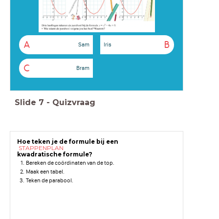
A
B
Sam
Iris
C
Bram
Slide
7
-
Quizvraag
Hoe teken je de formule bij een
STAPPENPLAN
kwadratische formule?
Bereken de coördinaten van de top.
Maak een tabel.
Teken de parabool.