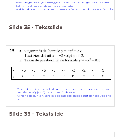
Teken de grafiek in je schrift, gebruik een potlood en geo voor de assen.
Zet kleine stipjes bij de punten uit de tabel
Verbind de punten. Zorg dat de parabool in de buurt dan top vloeiend loopt
Slide
35
-
Tekstslide
x
-8
-7
-6
-5
-4
-3
-2
-1
0
y
0
7
12
15
16
15
12
7
0
Teken de grafiek in je schrift, gebruik een potlood en geo voor de assen.
Zet kleine stipjes bij de punten uit de tabel
Verbind de punten. Zorg dat de parabool in de buurt dan top vloeiend
loopt
Slide
36
-
Tekstslide