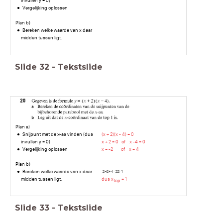
invullen y = 0)
Vergelijking oplossen
Plan b)
Bereken welke waarde van x daar
midden tussen ligt.
Slide
32
-
Tekstslide
Plan a)
Snijpunt met de x-as vinden (dus
(x + 2)(x - 4) = 0
invullen y = 0)
x + 2 = 0 of x -4 = 0
Vergelijking oplossen
x = -2 of x = 4
Plan b)
Bereken welke waarde van x daar
2
−
2
+
4
=
2
2
=
1
midden tussen ligt.
dus x
= 1
top
Slide
33
-
Tekstslide