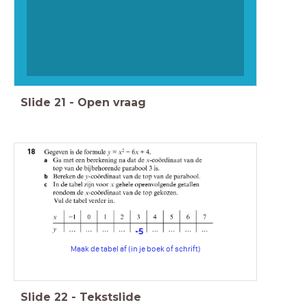
Slide
21
-
Open vraag
-5
Maak de tabel af (in je boek of schrift)
Slide
22
-
Tekstslide