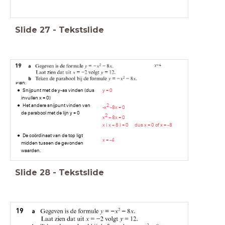
Slide
27
-
Tekstslide
y
=
4
Plan:
Snijpunt met de y-as vinden (dus
y = 0
invullen x = 0)
Het andere snijpunt vinden van
2
-x
-8x = 0
de parabool met de lijn y = 0
2
x
+ 8x = 0
x ( x + 8 ) = 0 dus
x = 0 of x = -8
De coördinaat van de top ligt
x = -4
midden tussen de gevonden
waarden.
Slide
28
-
Tekstslide