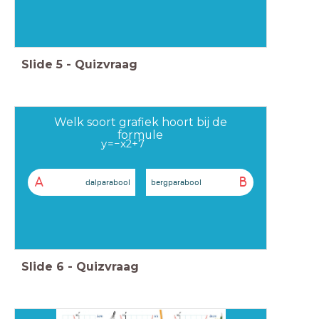
Slide
5
-
Quizvraag
Welk soort grafiek hoort bij de
formule
y
=
−
x
2
+
7
A
B
dalparabool
bergparabool
Slide
6
-
Quizvraag