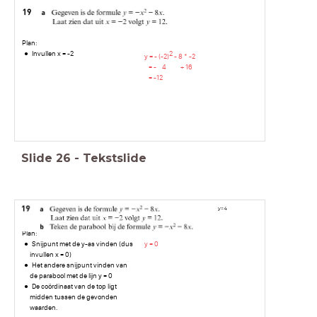
Plan:
Invullen x = -2
2
y = - (-2)
- 8 * -2
= - 4 + 16
= -12
Slide
26
-
Tekstslide
y
=
4
Plan:
Snijpunt met de y-as vinden (dus
y = 0
invullen x = 0)
Het andere snijpunt vinden van
de parabool met de lijn y = 0
De coördinaat van de top ligt
midden tussen de gevonden
waarden.