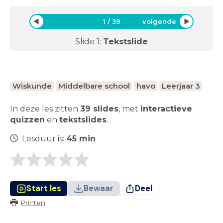
1
/
39
volgende
Slide
1
:
Tekstslide
Wiskunde
Middelbare school
havo
Leerjaar 3
In deze les zitten
39 slides
,
met
interactieve
quizzen
en
tekstslides
.
Lesduur is:
45
min
Start les
Bewaar
Deel
Printen