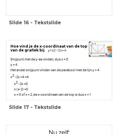
Slide
16
-
Tekstslide
y
=
4
Hoe vind je de x-coordinaat van de top
van de grafiek bij
y
=
x
2
−
2
x
+
4
Snijpunt met de y-as vinden, dus x = 0
y = 4
Het ander snijpunt vinden van de parabool met de lijn y = 4
2
x
-2x +4 =4
2
x
-2x =0
x (x-2) =0
x = 0 of x = 2, de x-coordinaat van de top is dus x = 1
Slide
17
-
Tekstslide
Nu zelf: