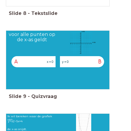
Slide
8
-
Tekstslide
voor alle punten op
de x-as geldt
A
B
x = 0
y = 0
Slide
9
-
Quizvraag
Ik wil bereken waar de grafiek
van
y
=
x
2
−
5
x
+
4
de x-as snijdt.