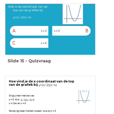
Wat is de coördinaat van de
top van de grafiek bij
y
=
(
x
−
2
)
(
x
−
4
)
A
B
x = 2
x = 3
C
x = 4
Slide
15
-
Quizvraag
Hoe vind je de x-coordinaat van de top
van de grafiek bij
y
=
(
x
−
2
)
(
x
−
4
)
Snijpunten met de x-as
y = 0 dus
(
x
−
2
)
(
x
−
4
)
=
0
x = 2 en en x = 4
De top ligt daar midden tussen, dus bij x = 3