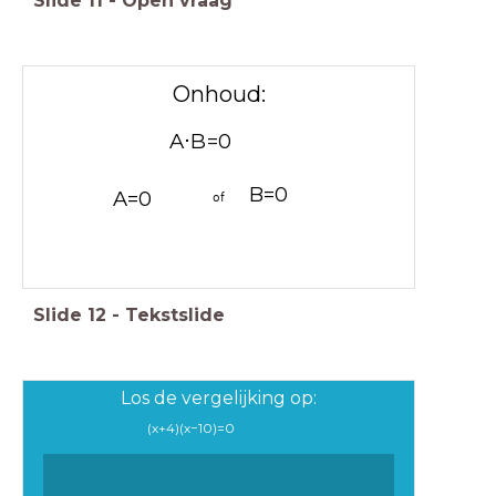
Slide
11
-
Open vraag
Onhoud:
A
⋅
B
=
0
B
=
0
A
=
0
of
Slide
12
-
Tekstslide
Los de vergelijking op:
(
x
+
4
)
(
x
−
1
0
)
=
0