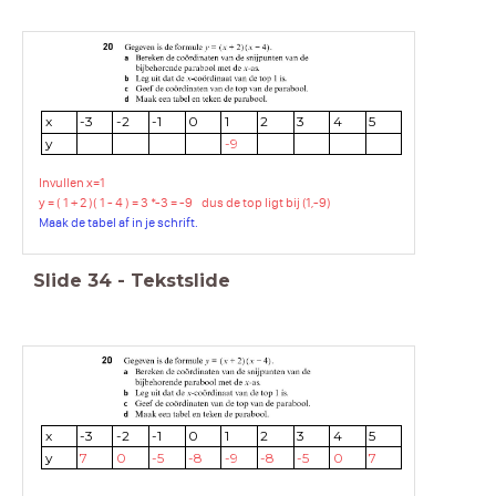
x
-3
-2
-1
0
1
2
3
4
5
y
-9
Invullen x=1
y = ( 1 + 2 )( 1 - 4 ) = 3 *-3 = -9 dus de top ligt bij (1,-9)
Maak de tabel af in je schrift.
Slide
34
-
Tekstslide
x
-3
-2
-1
0
1
2
3
4
5
y
7
0
-5
-8
-9
-8
-5
0
7