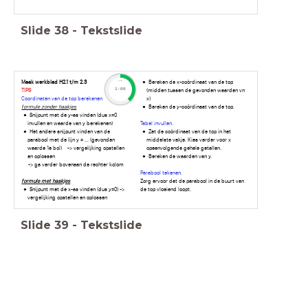
Slide
38
-
Tekstslide
Maak werkblad H2.1 t/m 2.3
Bereken de x-coördinaat van de top
timer
TIPS
(midden tussen de gevonden waarden vn
1:00
Coordinaten van de top berekenen
x)
formule zonder haakjes
Bereken de y-coördinaat van de top.
Snijpunt met de y-as vinden (dus x=0
invullen en waarde van y berekenen)
Tabel invullen.
Het andere snijpunt vinden van de
Zet de coördinaat van de top in het
parabool met de lijn y = ... (gevonden
middelste vakje. Kies verder voor x
waarde 1e bol) -> vergelijking opstellen
opeenvolgende gehele getallen.
en oplossen
Bereken de waarden van y.
-> ga verder bovenaan de rechter kolom
Parabool tekenen.
formule met haakjes
Zorg ervoor dat de parabool in de buurt van
Snijpunt met de x-as vinden (dus y=0) ->
de top vloeiend loopt.
vergelijking opstellen en oplossen
Slide
39
-
Tekstslide