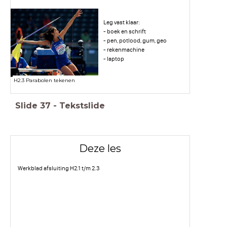
Leg vast klaar:
- boek en schrift
- pen, potlood, gum, geo
- rekenmachine
- laptop
H2.3 Parabolen tekenen
Slide
37
-
Tekstslide
Deze les
Werkblad afsluiting H2.1 t/m 2.3