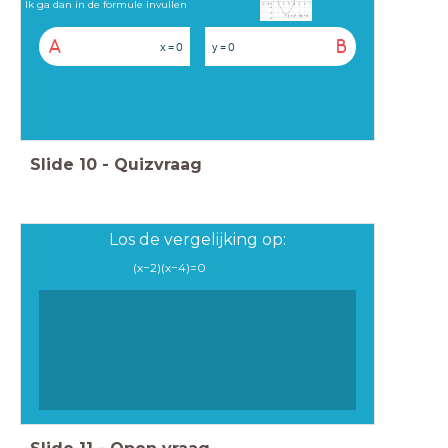
Ik ga dan in de formule invullen
A
B
x = 0
y = 0
Slide
10
-
Quizvraag
Los de vergelijking op:
(
x
−
2
)
(
x
−
4
)
=
0