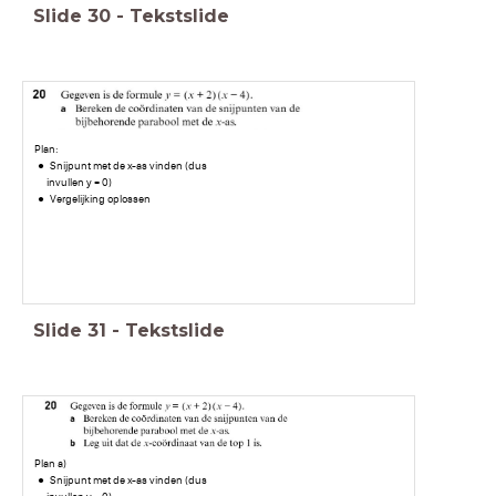
Slide
30
-
Tekstslide
Plan:
Snijpunt met de x-as vinden (dus
invullen y = 0)
Vergelijking oplossen
Slide
31
-
Tekstslide
Plan a)
Snijpunt met de x-as vinden (dus