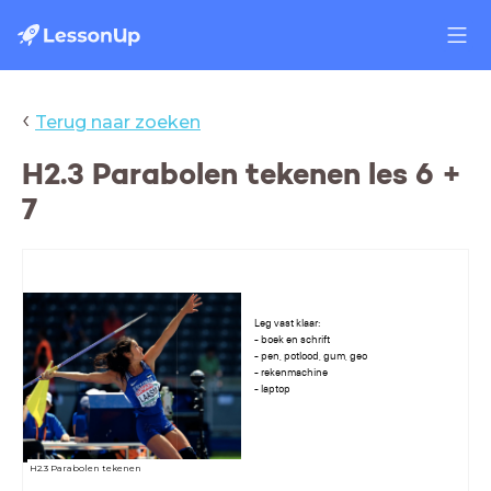
‹
Terug naar zoeken
H2.3 Parabolen tekenen les 6 +
7
Leg vast klaar:
- boek en schrift
- pen, potlood, gum, geo
- rekenmachine
- laptop
H2.3 Parabolen tekenen