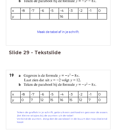
x
-8
-7
-6
-5
-4
-3
-2
-1
0
y
16
Maak de tabel af in je schrift.
Slide
29
-
Tekstslide
x
-8
-7
-6
-5
-4
-3
-2
-1
0
y
0
7
12
15
16
15
12
7
0
Teken de grafiek in je schrift, gebruik een potlood en geo voor de assen.
Zet kleine stipjes bij de punten uit de tabel
Verbind de punten. Zorg dat de parabool in de buurt dan top vloeiend
loopt