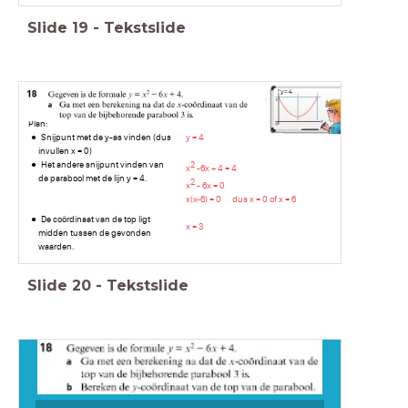
Slide
19
-
Tekstslide
y
=
4
Plan:
Snijpunt met de y-as vinden (dus
y = 4
invullen x = 0)
Het andere snijpunt vinden van
2
x
-6x + 4 = 4
de parabool met de lijn y = 4.
2
x
- 6x = 0
x(x-6) = 0 dus
x = 0 of x = 6
De coördinaat van de top ligt
x = 3
midden tussen de gevonden
waarden.
Slide
20
-
Tekstslide