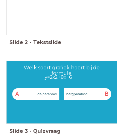
Slide
2
-
Tekstslide
Welk soort grafiek hoort bij de
formule
y
=
2
x
2
+
8
x
−
6
A
B
dalparabool
bergparabool
Slide
3
-
Quizvraag