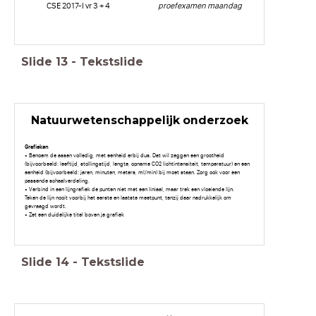
CSE 2017-I vr 3 + 4
proefexamen maandag
Slide
13
-
Tekstslide
Natuurwetenschappelijk onderzoek
Grafieken
• Benoem de assen volledig, met eenheid erbij dus. Dat wil zeggen een grootheid
(bijvoorbeeld: leeftijd, stollingstijd, lengte, opname CO2 lichtintensiteit, temperatuur) en een
eenheid (bijvoorbeeld: jaren, minuten, meters, ml/min) bij moet staan. Zorg ook voor een
passende schaalverdeling.
• Verbind in een lijngrafiek de punten niet met een liniaal, maar trek een vloeiende lijn.
Teken de lijn nooit voorbij het eerste en laatste meetpunt, tenzij daar nadrukkelijk om
gevraagd wordt.
• Zet een duidelijke titel boven je grafiek
Slide
14
-
Tekstslide