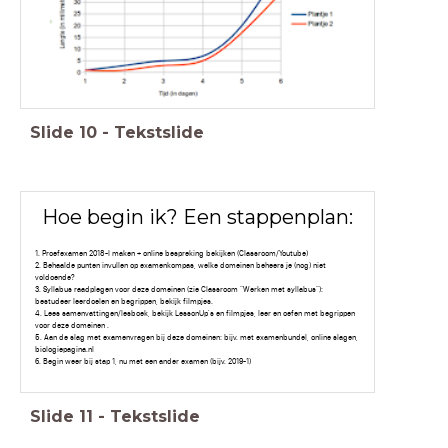
Slide
10
-
Tekstslide
Hoe begin ik? Een stappenplan:
1. Proefexamen 2018-I maken + online bespreking bekijken (Classroom/Youtube)
2. Behaalde punten invullen op examenkompas, welke domeinen beheers je (nog) niet
voldoende?
3. Syllabus raadplegen voor deze domeinen (zie Classroom "Werken met syllabus"):
bestudeer leerdoelen en begrippen, bekijk filmpjes.
4. Lees samenvattingen/lesboek, bekijk LessonUp's en filmpjes, leer en oefen met begrippen
voor deze domeinen .
5. Aan de slag met examenvragen bij deze domeinen: bijv. met examenbundel, online slagen,
biologiepagina.nl
6. Begin weer bij stap 1, nu met een ander examen (bijv. 2019-1)
Slide
11
-
Tekstslide