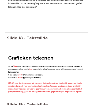
in het milieu op de hartslagfrequentie van een watervlo. Je moet een grafiek
tekenen. Hoe ziet deze eruit?
Slide
18
-
Tekstslide
Grafieken tekenen
Op de
X-as
komt dan de zoutconcentratie (je stopt namelijk de watervlo in vooraf bepaalde
zoutconcentraties), op de
Y-as
komt de hartslagfrequentie (deze wil je onderzoeken/ meten).
Samengevat:
X-as: wat je
weet
(
on
afhankelijke variabele)
Y-as: wat je
meet
(
af
hankelijke variabele)
LET OP: zorg dat je de assen ook benoemt, inclusief grootheid (zoals tijd) en eenheid (zoals
minuten). Zorg ook voor een mooie schaalverdeling. Teken de meetpunten én de grafieklijn,
meestal een vloeiende lijn waar je geen liniaal voor gebruikt! Laat de lijn alleen door het 0,0
punt (de oorsprong) gaan als dat logisch is en uit de gegevens blijkt! Zorg voor een legenda.
Slide
19
-
Tekstslide