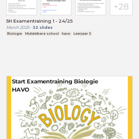
5H Examentraining 1 - 24/25
March 2025
-
32
slides
Biologie
Middelbare school
havo
Leerjaar 5