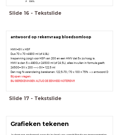
Slide
16
-
Tekstslide
antwoord op rekenvraag bloedsomloop
HMV=SV x HSF
Dus 70 x 70 =4900 ml (of 4,9L)
Inspanning zorgt voor HSF van 200 en een HMV dat 5x zo hoog is.
HMV is dan 5 x 4900L= 24500 ml (of 24,5L), alles invullen in formule geeft:
24500= SV x 200 ---> SV= 122,5 ml
Dan nog % verandering berekenen: 122,5-70 / 70 x 100 = 75% --> antwoord D
Bij open vragen:
BIJ BEREKENINGEN ALTIJD DE EENHEID NOTEREN!!!
Slide
17
-
Tekstslide
Grafieken tekenen
Je doet een onderzoek naar de invloed van verschillende zoutconcentraties