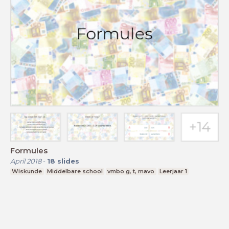
Formules
April 2018
-
18
slides
Wiskunde
Middelbare school
vmbo g, t, mavo
Leerjaar 1