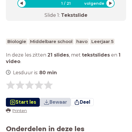
1
/
21
volgende
Slide
1
:
Tekstslide
Biologie
Middelbare school
havo
Leerjaar 5
In deze les zitten
21 slides
,
met
tekstslides
en
1
video
.
Lesduur is:
80
min
Start les
Bewaar
Deel
Printen
Onderdelen in deze les