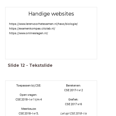
Handige websites
https://www.lerenvoorhetexamen.nl/havo/biologie/
https://examenkompas.citolab.nl/
https://www.onlineslagen.nl/
Slide
12
-
Tekstslide
Toepassen bij CSE:
Berekenen:
CSE 2017-I vr 2
Open vragen:
CSE 2018-I vr 1 t/m 4
Grafiek:
CSE 2017 vr 6
Meerkeuze:
CSE 2018-I vr 5,
Let op! CSE 2018-I is