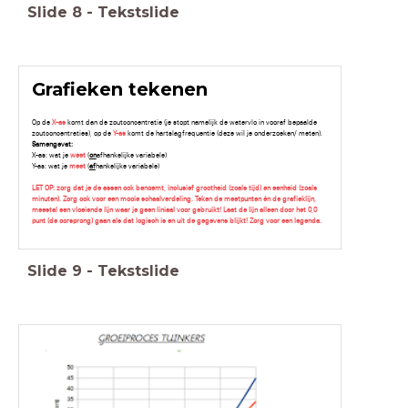
Slide
8
-
Tekstslide
Grafieken tekenen
Op de
X-as
komt dan de zoutconcentratie (je stopt namelijk de watervlo in vooraf bepaalde
zoutconcentraties), op de
Y-as
komt de hartslagfrequentie (deze wil je onderzoeken/ meten).
Samengevat:
X-as: wat je
weet
(
on
afhankelijke variabele)
Y-as: wat je
meet
(
af
hankelijke variabele)
LET OP: zorg dat je de assen ook benoemt, inclusief grootheid (zoals tijd) en eenheid (zoals
minuten). Zorg ook voor een mooie schaalverdeling. Teken de meetpunten én de grafieklijn,
meestal een vloeiende lijn waar je geen liniaal voor gebruikt! Laat de lijn alleen door het 0,0
punt (de oorsprong) gaan als dat logisch is en uit de gegevens blijkt! Zorg voor een legenda.
Slide
9
-
Tekstslide