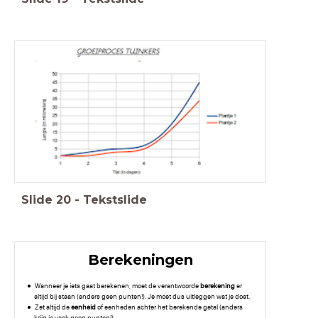
Slide
20
-
Tekstslide
Berekeningen
Wanneer je iets gaat berekenen, moet de verantwoorde
berekening
er
altijd bij staan (anders geen punten!). Je moet dus uitleggen wat je doet.
Zet altijd de
eenheid
of eenheden achter het berekende getal (anders
krijg je vaak geen punten!).