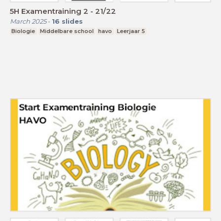
5H Examentraining 2 - 21/22
March 2025
-
16
slides
Biologie
Middelbare school
havo
Leerjaar 5