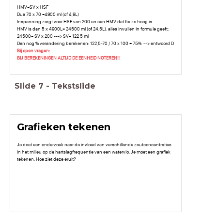
HMV=SV x HSF
Dus 70 x 70 =4900 ml (of 4,9L)
Inspanning zorgt voor HSF van 200 en een HMV dat 5x zo hoog is.
HMV is dan 5 x 4900L= 24500 ml (of 24,5L), alles invullen in formule geeft:
24500= SV x 200 ---> SV= 122,5 ml
Dan nog % verandering berekenen: 122,5-70 / 70 x 100 = 75% --> antwoord D
Bij open vragen:
BIJ BEREKENINGEN ALTIJD DE EENHEID NOTEREN!!!
Slide
7
-
Tekstslide
Grafieken tekenen
Je doet een onderzoek naar de invloed van verschillende zoutconcentraties
in het milieu op de hartslagfrequentie van een watervlo. Je moet een grafiek
tekenen. Hoe ziet deze eruit?