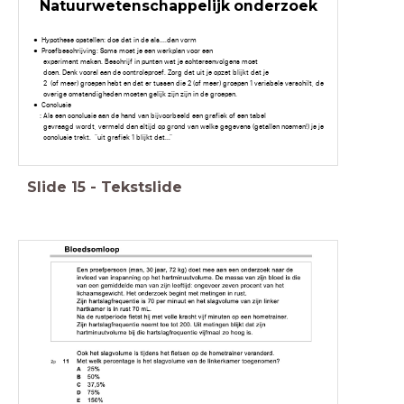
Natuurwetenschappelijk onderzoek
Hypothese opstellen: doe dat in de als....dan vorm
Proefbeschrijving: Soms moet je een werkplan voor een
experiment maken. Beschrijf in punten wat je achtereenvolgens moet
doen. Denk vooral aan de controleproef. Zorg dat uit je opzet blijkt dat je
2 (of meer) groepen hebt en dat er tussen die 2 (of meer) groepen 1 variabele verschilt, de
overige omstandigheden moeten gelijk zijn zijn in de groepen.
Conclusie
: Als een conclusie aan de hand van bijvoorbeeld een grafiek of een tabel
gevraagd wordt, vermeld dan altijd op grond van welke gegevens (getallen noemen!) je je
conclusie trekt. "uit grafiek 1 blijkt dat..."
Slide
15
-
Tekstslide