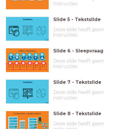
🤷.
(encore).
).
instructies
Slide
5
-
Tekstslide
Contenu
Deze slide heeft geen
instructies
Slide
6
-
Sleepvraag
Options interactives
Deze slide heeft geen
instructies
Question
Question
Toile de
Question
Question
Vidéo
glisser-
de quiz
mots
ouverte
photo
interactive
déposer
Slide
7
-
Tekstslide
Contenu
Deze slide heeft geen
instructies
Slide
8
-
Tekstslide
Components supplémentaires
Deze slide heeft geen