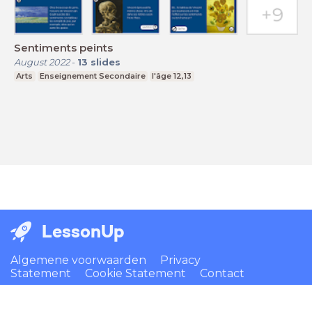
Sentiments peints
August 2022
-
13
slides
Arts
Enseignement Secondaire
l'âge 12,13
LessonUp
Algemene voorwaarden
Privacy
Statement
Cookie Statement
Contact
Nederlands