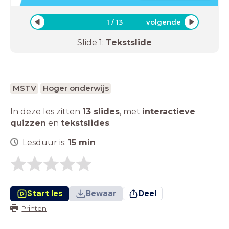
1
/
13
volgende
Slide
1
:
Tekstslide
MSTV
Hoger onderwijs
In deze les zitten
13 slides
,
met
interactieve
quizzen
en
tekstslides
.
Lesduur is:
15
min
Start les
Bewaar
Deel
Printen