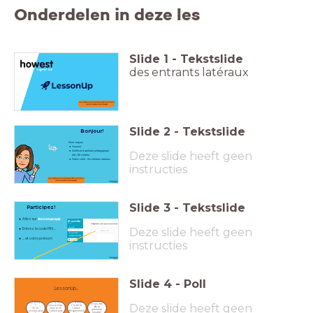
Onderdelen in deze les
Slide
1
-
Tekstslide
des entrants latéraux
Merci de démarrer votre ordinateur / d'activer la rotation
automatique de votre portable
🙏🏻
Slide
2
-
Tekstslide
Bonjour!
Elien Jaques
Howest
Certificat d'aptitude pédagogique
Deze slide heeft geen
(60 / 90 crédits)
Public cible : les entrants latéraux
instructies
Merci de démarrer votre ordinateur / d'activer la rotation
automatique de votre portable
🙏🏻
Slide
3
-
Tekstslide
Participez!
Allez sur
lessonup.app
Deze slide heeft geen
Entrez le code PIN ...
... et votre prénom
instructies
Slide
4
-
Poll
LessonUp...
LessonWhut
Je connais 
Je connais 
Deze slide heeft geen
Je suis fan 
? 
LessonUp, 
l'outil et 
de la 
Je ne 
mais je ne 
l'utilise 
première 
connais pas 
l'utilise pas 
(fréquemment
heure🙋!