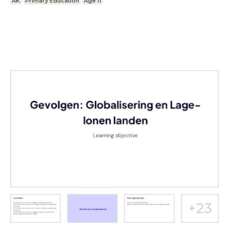
AK
Primary Education
Age 11