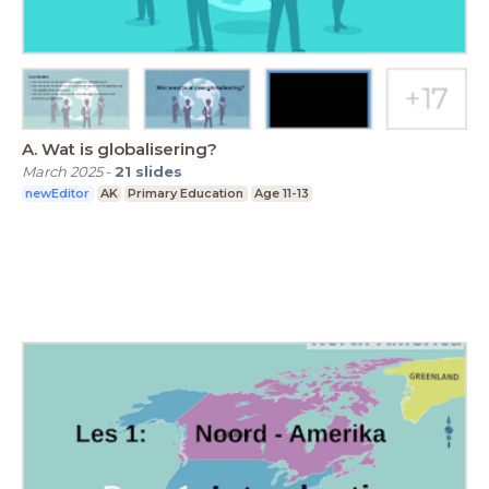
A. Wat is globalisering?
March 2025
-
21
slides
newEditor
AK
Primary Education
Age 11-13