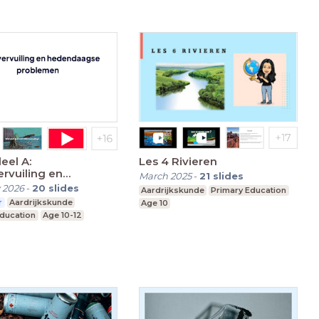
eel A:
Les 4 Rivieren
ervuiling en
March 2025
-
21
slides
aagse problemen
 2026
-
20
slides
Aardrijkskunde
Primary Education
r
Aardrijkskunde
Age 10
Education
Age 10-12