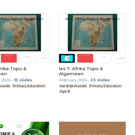
a Topo &
les 7: Afrika Topo &
een
Algemeen
 2024
-
15
slides
February 2024
-
33
slides
skunde
Primary Education
Aardrijkskunde
Primary Education
Age 8