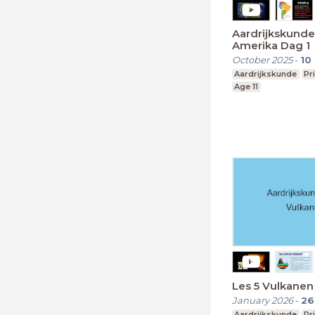
Aardrijkskunde les
Amerika Dag 1
October 2025
-
10
Aardrijkskunde
Pr
Age 11
Les 5 Vulkanen
January 2026
-
26
Aardrijkskunde
Pr