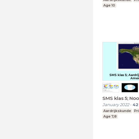
Age 10
SMS klas 5; No
January 2022
-
42
Aardrijkskunde
Pr
Age 7,8