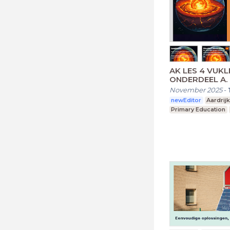
AK LES 4 VUKLKANEN :
ONDERDEEL A.
de aarde
November 2025
-
newEditor
Aardrij
Primary Education