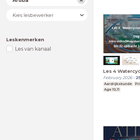
Aruba
Lesbewerker
Kies lesbewerker
Leskenmerken
Les van kanaal
Les 4 Waterc
February 2026
-
2
Aardrijkskunde
Pr
Age 10,11