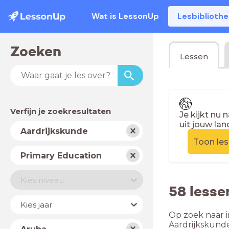
Wat is LessonUp
Lesbiblioth
Zoeken
Lessen
Verfijn je zoekresultaten
Je kijkt nu 
uit jouw lan
Vak
Aardrijkskunde
Toon le
Schooltype
Primary Education
Niveau
Kies niveau
58 lesse
Jaar
Kies jaar
Op zoek naar i
Land
Aardrijkskund