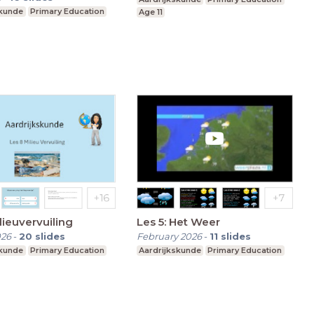
skunde
Primary Education
Age 11
 8 Milieuvervuiling
Les 5: Het Weer
026
-
20
slides
February 2026
-
11
slides
skunde
Primary Education
Aardrijkskunde
Primary Education