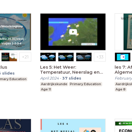
yclus
Les 5: Het Weer:
les 7: Afrik
Temperatuur, Neerslag en
Algem
5
slides
Wind
April 2024
-
37
slides
February
imary Education
Aardrijkskunde
Primary Education
Aardrijk
Age 11
Age 8