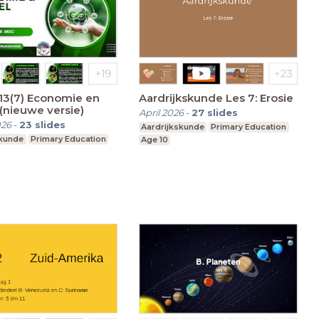
Aardrijkskunde Les 7: Erosie
(nieuwe versie)
April 2026
-
27
slides
026
-
23
slides
Aardrijkskunde
Primary Education
skunde
Primary Education
Age 10