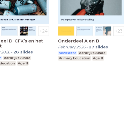
CFK’s en het
Onderdeel A en B
t
February 2026
-
27
slides
 2026
-
28
slides
newEditor
Aardrijkskunde
r
Aardrijkskunde
Primary Education
Age 11
Education
Age 11