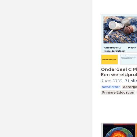
Onderdeel C Plastic Soep:
Een wereldpr
June 2026
-
31
sl
newEditor
Aardrij
Primary Education