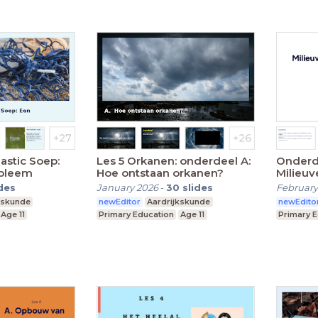
Les 5 Orkanen: onderdeel A:
Onderd
obleem
Hoe ontstaan orkanen?
Milieuv
hedend
ides
January 2026
-
30
slides
February
kskunde
newEditor
Aardrijkskunde
newEdito
Age 11
Primary Education
Age 11
Primary 