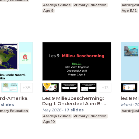
Aardrijkskunde
Primary Education
Aardrijk
Age 9
Age 11,12
ord-Amerika.
Les 9 Milieubescherming:
les
Dag 1: Onderdeel A en B-
slides
March 2
vragen 1 t/m 6
May 2026
-
17
slides
imary Education
Aardrijk
Aardrijkskunde
Primary Education
Age 10