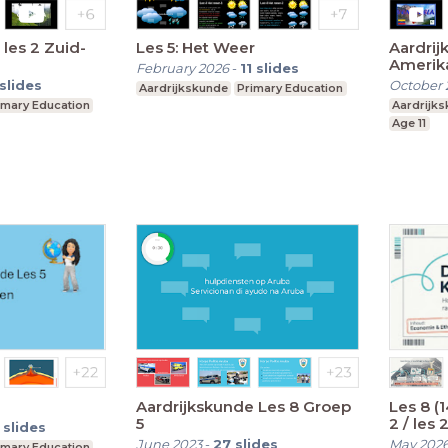
 2 Zuid-
Les 5: Het Weer
Aardrijks
February 2026
-
11
slides
slides
October 
Aardrijkskunde
Primary Education
imary Education
Aardrijk
Age 11
Aardrijkskunde Les 8 Groep
Les 8 (
5
2 / les 2 - Verdiepin
slides
Waarom
June 2023
-
27
slides
May 202
imary Education