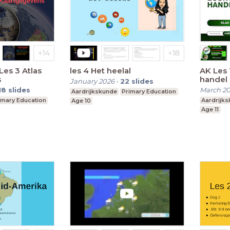
Les 3 Atlas
les 4 Het heelal
AK Les 13(7) Economie en
s
handel 
January 2026
-
22
slides
18
slides
March 2
Aardrijkskunde
Primary Education
imary Education
Aardrijk
Age 10
Age 11