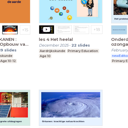
les 4 Het heelal
Onderdeel D: 
 Opbouw van
ozonga
December 2025
-
22
slides
19
slides
February
Aardrijkskunde
Primary Education
kskunde
newEdito
Age 10
Age 10-12
Primary 