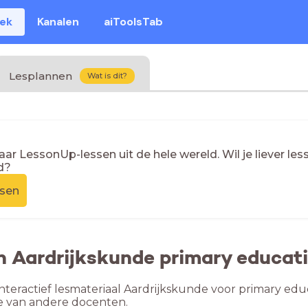
eek
Kanalen
aiToolsTab
Lesplannen
Wat is dit?
naar LessonUp-lessen uit de hele wereld. Wil je liever l
d?
ssen
n Aardrijkskunde primary educat
nteractief lesmateriaal Aardrijkskunde voor primary educ
e van andere docenten.