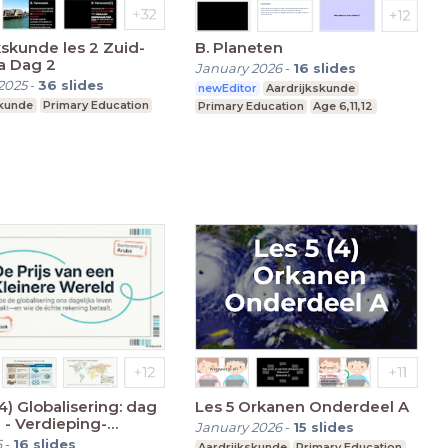
kunde les 2 Zuid-
B. Planeten
Amerika Dag 2
January 2026
-
16
slides
2025
-
36
slides
newEditor
Aardrijkskunde
skunde
Primary Education
Primary Education
Age 6,11,12
14) Globalisering: dag
Les 5 Orkanen Onderdeel A
g-
January 2026
-
15
slides
 Globalisering?
6
-
16
slides
Aardrijkskunde
Primary Education