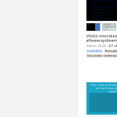
VDA2-microtea
afweersysteem
March 2025
-
27
s
newEditor
Biologi
Secundair onderwij