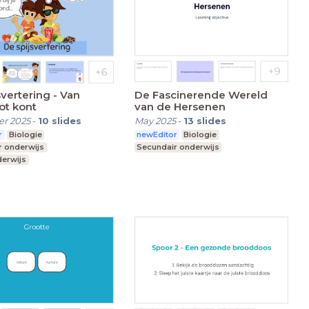
svertering - Van
De Fascinerende Wereld
ot kont
van de Hersenen
r 2025
-
10
slides
May 2025
-
13
slides
r
Biologie
newEditor
Biologie
r onderwijs
Secundair onderwijs
derwijs