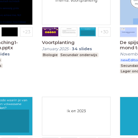
ching1-
Voortplanting
De spij
.pptx
mond t
January 2025
-
34
slides
lides
Novembe
Biologie
Secundair onderwijs
e
newEdito
s
Secundai
Lager on