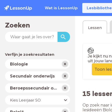
Wat is LessonUp
Lesbiblioth
Zoeken
Lessen
Verfijn je zoekresultaten
Je kijkt nu 
uit jouw lan
Vak
Biologie
Toon le
Schooltype
Secundair onderwijs
Niveau
Beroepssecundair onderwijs
15 lesse
Jaar
Kies Leerjaar SO
Op zoek naar i
Land
lesideeën Biol