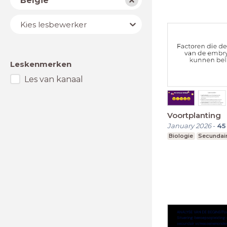
België
Lesbewerker
Kies lesbewerker
Leskenmerken
Les van kanaal
Voortplanting
January 2026
-
45
Biologie
Secundair