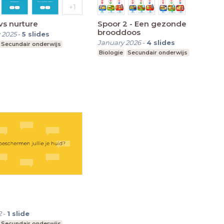
vs nurture
Spoor 2 - Een gezonde
brooddoos
 2025
-
5
slides
January 2026
-
4
slides
Secundair onderwijs
Biologie
Secundair onderwijs
2
-
1
slide
Secundair onderwijs