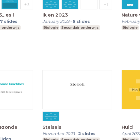
_les 1
Ik en 2023
Nature 
7
slides
January 2023
-
5
slides
February
 onderwijs
Biologie
Secundair onderwijs
Biologie
gezonde
Stelsels
Huid
November 2023
-
2
slides
April 202
slides
Biologie
Secundair onderwijs
Biologie