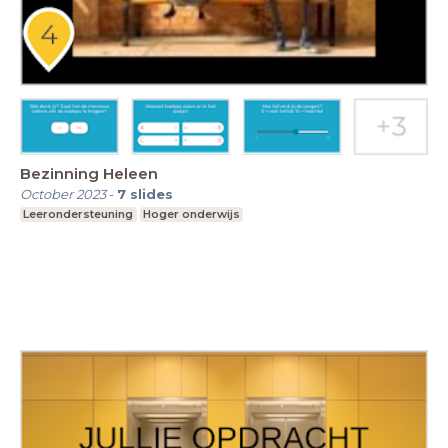
Bezinning Heleen
October 2023
-
7
slides
Leerondersteuning
Hoger onderwijs