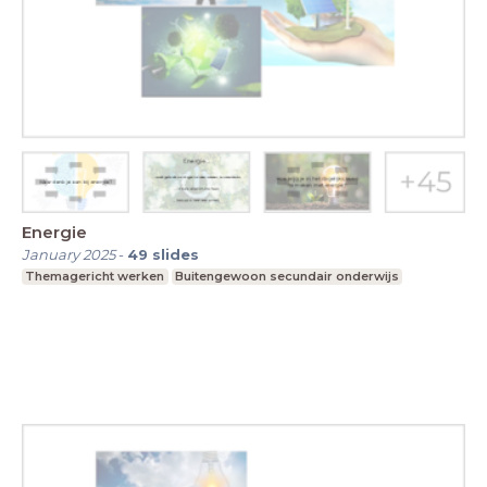
Energie
January 2025
-
49
slides
Themagericht werken
Buitengewoon secundair onderwijs