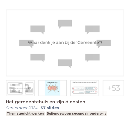
Het gemeentehuis en zijn diensten
September 2024
-
57
slides
Themagericht werken
Buitengewoon secundair onderwijs