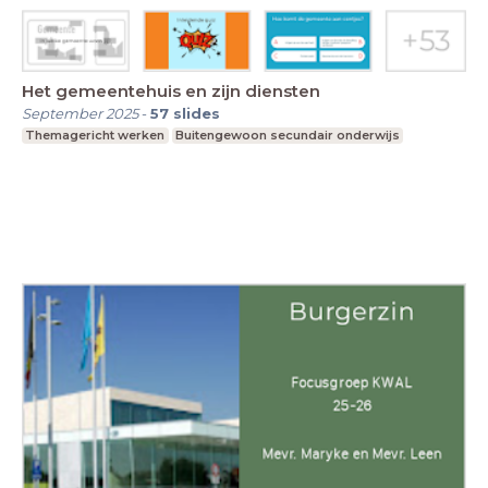
Het gemeentehuis en zijn diensten
September 2025
-
57
slides
Themagericht werken
Buitengewoon secundair onderwijs