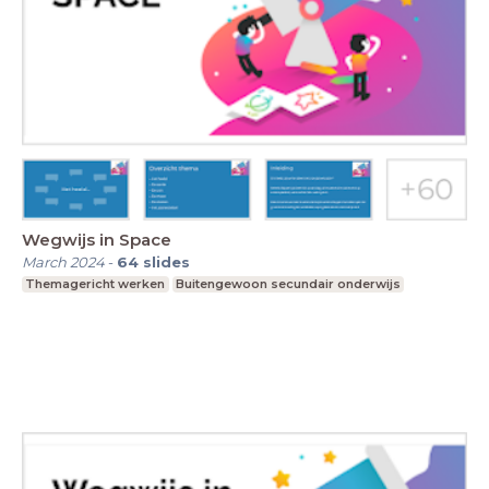
Wegwijs in Space
March 2024
-
64
slides
Themagericht werken
Buitengewoon secundair onderwijs