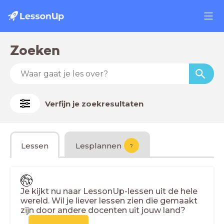
Zoeken
Verfijn je zoekresultaten
Lessen
Lesplannen
?
Je kijkt nu naar LessonUp-lessen uit de hele
wereld. Wil je liever lessen zien die gemaakt
zijn door andere docenten uit jouw land?