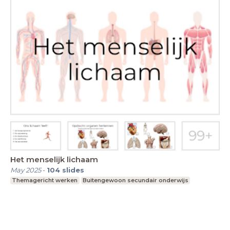
Het menselijk lichaam
May 2025
-
104
slides
Themagericht werken
Buitengewoon secundair onderwijs