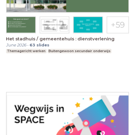
Het stadhuis / gemeentehuis : dienstverlening
June 2026
-
63
slides
Themagericht werken
Buitengewoon secundair onderwijs