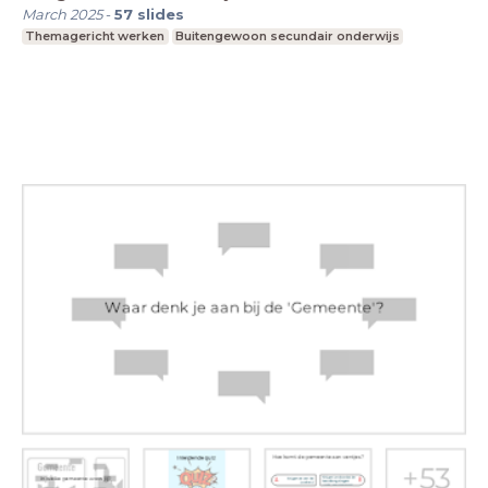
March 2025
-
57
slides
Themagericht werken
Buitengewoon secundair onderwijs