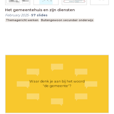
Het gemeentehuis en zijn diensten
February 2025
-
57
slides
Themagericht werken
Buitengewoon secundair onderwijs