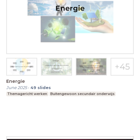
Energie
June 2025
-
49
slides
Themagericht werken
Buitengewoon secundair onderwijs