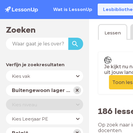
Wat is LessonUp
Lesbiblioth
Zoeken
Lessen
Verfijn je zoekresultaten
Je kijkt nu 
uit jouw lan
Vak
Kies vak
Toon le
Schooltype
Buitengewoon lager onderwijs
Niveau
Kies niveau
186 less
Jaar
Kies Leerjaar PE
Op zoek naar i
Land
docenten.