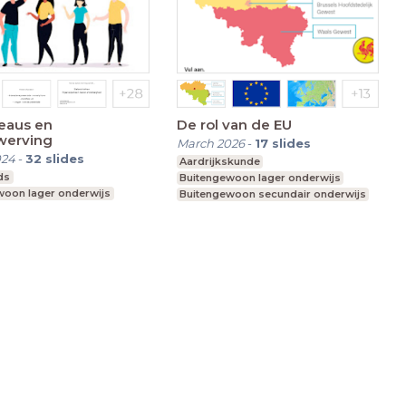
eaus en
De rol van de EU
werving
March 2026
-
17
slides
024
-
32
slides
Aardrijkskunde
ds
Buitengewoon lager onderwijs
woon lager onderwijs
Buitengewoon secundair onderwijs