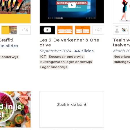
affiti
Les 3: De verkenner & One
Taalniv
drive
taalver
18
slides
September 2024
-
44
slides
March 2
ICT
Secundair onderwijs
Nederlan
 onderwijs
Buitengewoon lager onderwijs
Buitenge
Lager onderwijs
Buitengewoon secundair onderwijs