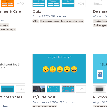
enner & One
Quiz
De maa
June 2025
-
28
slides
Novembe
des
Alle
Buitengewoon lager onderwijs
Nederlan
erwijs
Buitenge
 onderwijs
ndair onderwijs
zichten? les
12/11 de post
Rijkdom
November 2024
-
29
slides
May 202
lides
Wereldoriëntatie
Wereldori