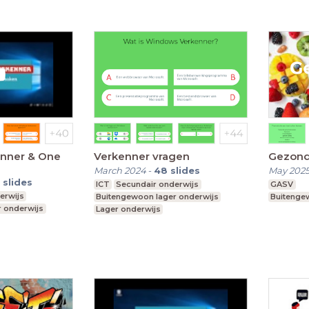
enner & One
Verkenner vragen
Gezond 
March 2024
-
48
slides
May 202
slides
ICT
Secundair onderwijs
GASV
erwijs
Buitengewoon lager onderwijs
Buitenge
 onderwijs
Lager onderwijs
Buitengewoon secundair onderwijs
ndair onderwijs