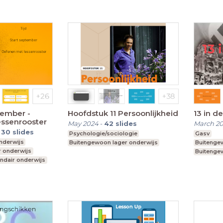
ptember -
Hoofdstuk 11 Persoonlijkheid
13 in d
essenrooster
May 2024
-
42
slides
March 2
-
30
slides
Psychologie/sociologie
Gasv
nderwijs
Buitengewoon lager onderwijs
Buitenge
 onderwijs
Buitenge
ndair onderwijs