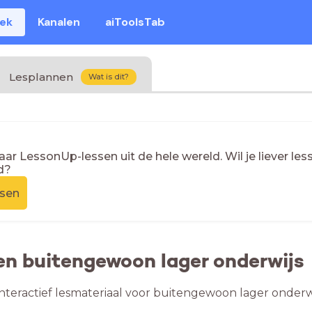
eek
Kanalen
aiToolsTab
Lesplannen
Wat is dit?
naar LessonUp-lessen uit de hele wereld. Wil je liever l
d?
ssen
en buitengewoon lager onderwijs
nteractief lesmateriaal voor buitengewoon lager onderwi