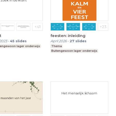
t
feesten: inleiding
2023
-
45
slides
April 2026
-
27
slides
tengewoon lager onderwijs
Thema
Buitengewoon lager onderwijs