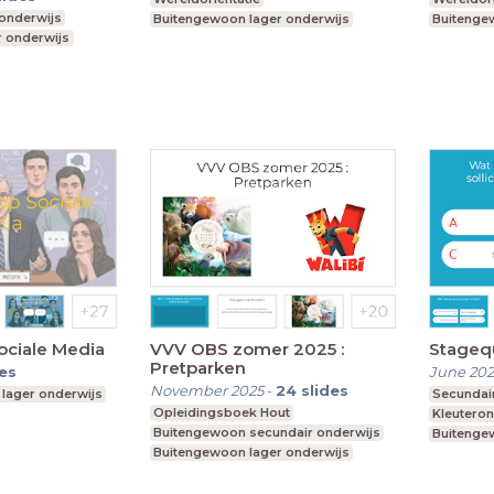
onderwijs
Buitengewoon lager onderwijs
Buitenge
 onderwijs
ociale Media
VVV OBS zomer 2025 :
Stageq
Pretparken
des
June 202
November 2025
-
24
slides
lager onderwijs
Secundai
Opleidingsboek Hout
Kleuteron
Buitengewoon secundair onderwijs
Buitenge
Buitengewoon lager onderwijs
Buitenge