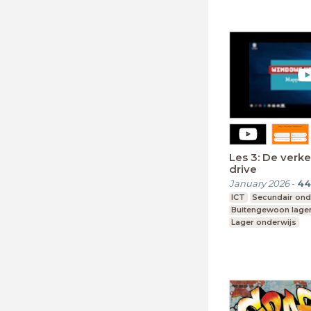
Les 3: De verk
drive
January 2026
-
44
ICT
Secundair ond
Buitengewoon lager
Lager onderwijs
Buitengewoon secu