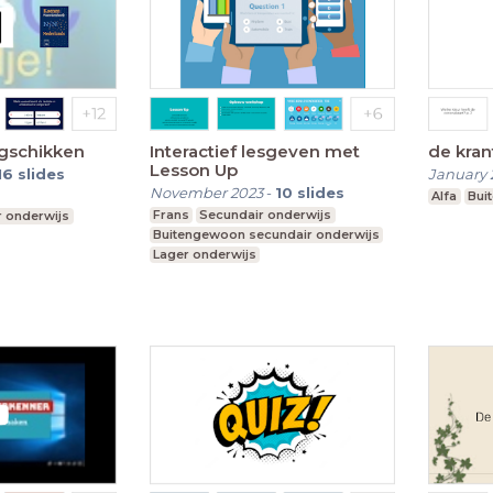
ngschikken
Interactief lesgeven met
de kran
Lesson Up
16
slides
January 
November 2023
-
10
slides
Alfa
Bui
Frans
Secundair onderwijs
 onderwijs
Buitengewoon secundair onderwijs
Lager onderwijs
Buitengewoon lager onderwijs