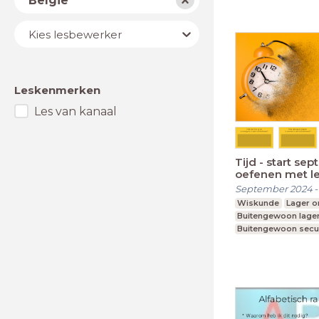
België
Lesbewerker
Kies lesbewerker
Leskenmerken
Les van kanaal
Tijd - start se
oefenen met l
September 2024
Wiskunde
Lager o
Buitengewoon lager
Buitengewoon secu