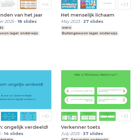
nden van het jaar
Het menselijk lichaam
r 2025
-
18
slides
May 2023
-
27
slides
ds
wero
woon lager onderwijs
Buitengewoon lager onderwijs
: ongelijk verdeeld!
Verkenner toets
5
-
14
slides
July 2025
-
37
slides
ëntatie
ICT
Secundair onderwijs