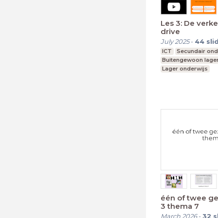
Les 3: De verk
drive
July 2025
-
44
sli
ICT
Secundair ond
Buitengewoon lager
Lager onderwijs
Buitengewoon secu
één of twee ge
3 thema 7
March 2026
-
32
s