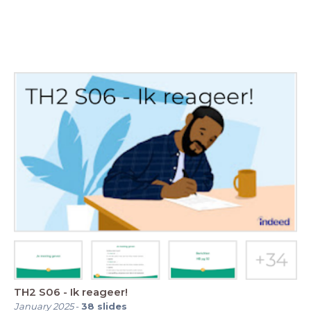
TH2 S06 - Ik reageer!
January 2025
-
38
slides