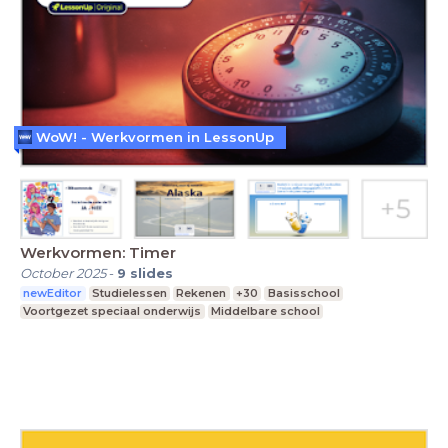
WoW! - Werkvormen in LessonUp
Werkvormen: Timer
October 2025
-
9
slides
newEditor
Studielessen
Rekenen
+30
Basisschool
Voortgezet speciaal onderwijs
Middelbare school