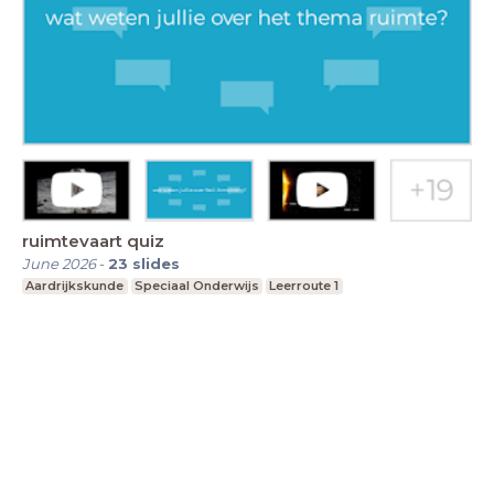
ruimtevaart quiz
June 2026
-
23
slides
Aardrijkskunde
Speciaal Onderwijs
Leerroute 1