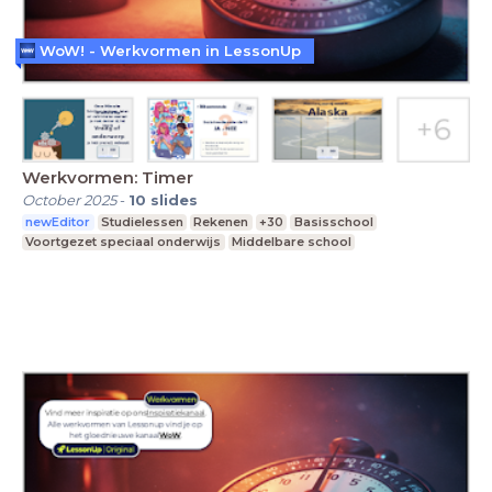
WoW! - Werkvormen in LessonUp
Werkvormen: Timer
October 2025
-
10
slides
newEditor
Studielessen
Rekenen
+30
Basisschool
Voortgezet speciaal onderwijs
Middelbare school