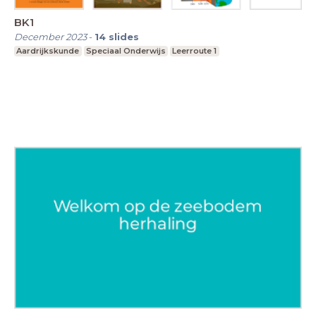
BK1
December 2023
-
14
slides
Aardrijkskunde
Speciaal Onderwijs
Leerroute 1