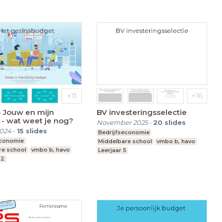
- Jouw en mijn
BV investeringsselectie
- wat weet je nog?
November 2025
-
20
slides
2024
-
15
slides
Bedrijfseconomie
economie
Middelbare school
vmbo b, havo
re school
vmbo b, havo
Leerjaar 5
,2