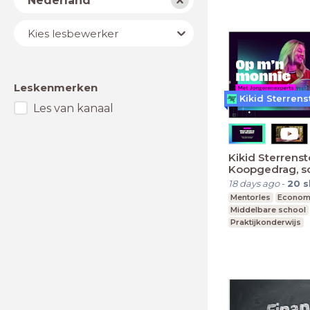
Nederland
Lesbewerker
Kies lesbewerker
Leskenmerken
Kikid Sterrens
Les van kanaal
Kikid Sterrenst
Koopgedrag, so
achteraf betal
18 days ago
-
20
s
Mentorles
Econom
Middelbare school
Praktijkonderwijs
Speciaal Onderwijs