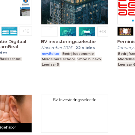
ie Digitaal
BV investeringsselectie
Femini
earnBeat
November 2025
-
22
slides
January 
ides
newEditor
Bedrijfseconomie
Bedrijfs
Basisschool
Middelbare school
vmbo b, havo
Middelba
Leerjaar 5
Leerjaar 
l onderwijs