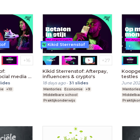
tof
Kikid Sterrenstof
of:
Kikid Sterrenstof: Afterpay,
Koopge
cial media &
influencers & crypto's
testles
en
lides
18 days ago
-
31
slides
June 20
ie
+10
Mentorles
Economie
+9
Mentorle
Middelbare school
Middelba
Praktijkonderwijs
Praktijko
Speciaal Onderwijs
Speciaal