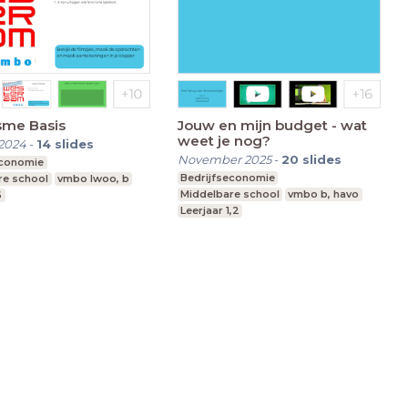
sme Basis
Jouw en mijn budget - wat
weet je nog?
2024
-
14
slides
November 2025
-
20
slides
economie
Bedrijfseconomie
re school
vmbo lwoo, b
Middelbare school
vmbo b, havo
6
Leerjaar 1,2