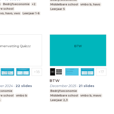
e
Bedrijfseconomie
+2
Middelbare school
vmbo b, havo
re school
Leerjaar 5
vo, havo, vwo
Leerjaar 1-6
BTW
er 2024
-
22
slides
December 2025
-
21
slides
economie
Bedrijfseconomie
re school
vmbo b
Middelbare school
vmbo b, mavo
4
Leerjaar 2,3