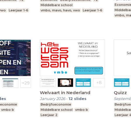
Economi
Middelbare school
Middelba
 vwo
Leerjaar 1-6
vmbo, mavo, havo, vwo
Leerjaar 1-6
vmbo, ma
Welvaart in Nederland
Quizz
des
January 2026
-
12
slides
Septemb
seconomie
Bedrijfseconomie
Bedrijfs
vmbo b
Middelbare school
vmbo b
Middelba
Leerjaar 2
Leerjaar 