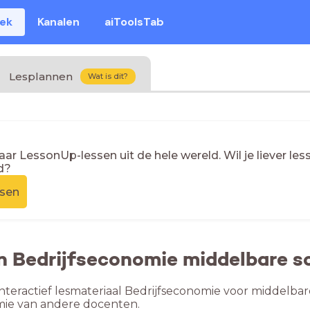
eek
Kanalen
aiToolsTab
Lesplannen
Wat is dit?
naar LessonUp-lessen uit de hele wereld. Wil je liever l
d?
ssen
n Bedrijfseconomie middelbare s
nteractief lesmateriaal Bedrijfseconomie voor middelbar
mie van andere docenten.