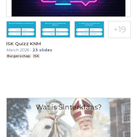
ISK Quizz KNM
March 2026
-
23
slides
Burgerschap
ISK