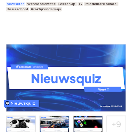
newEditor
Wereldoriëntatie
LessonUp
+7
Middelbare school
Basisschool
Praktijkonderwijs
Nieuwsquiz