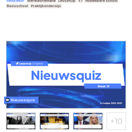
newEditor
Wereldoriëntatie
LessonUp
+7
Middelbare school
Basisschool
Praktijkonderwijs
Nieuwsquiz