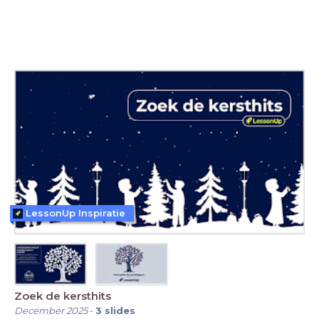
LessonUp Inspiratie
Zoek de kersthits
December 2025
-
3
slides