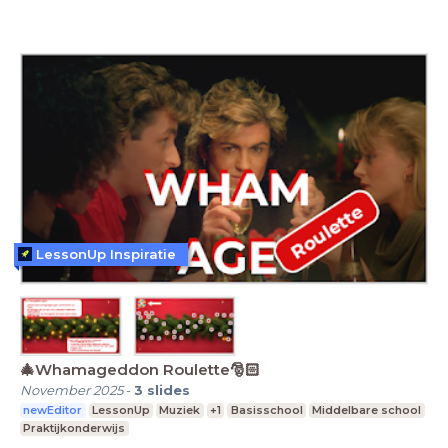
LessonUp Inspiratie
🎄Whamageddon Roulette🎅🏻
November 2025
-
3
slides
newEditor
LessonUp
Muziek
+1
Basisschool
Middelbare school
Praktijkonderwijs