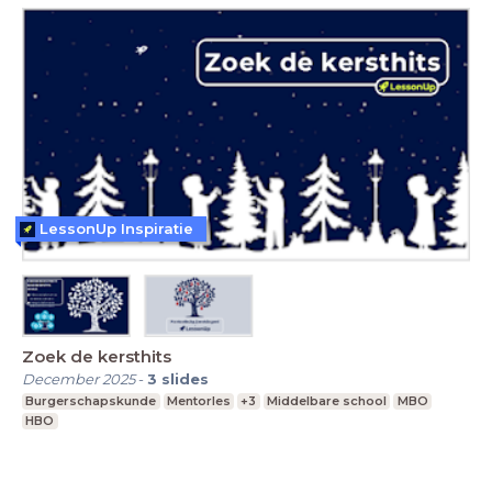
LessonUp Inspiratie
Zoek de kersthits
December 2025
-
3
slides
Burgerschapskunde
Mentorles
+3
Middelbare school
MBO
HBO