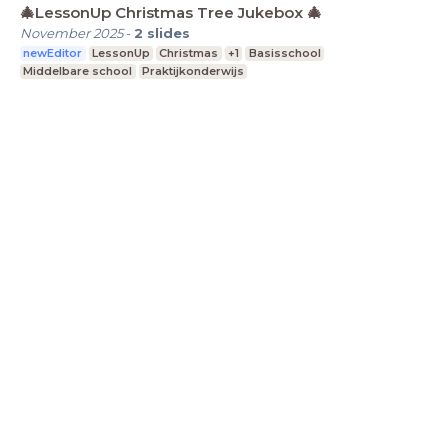
🎄LessonUp Christmas Tree Jukebox 🎄
November 2025
-
2
slides
newEditor
LessonUp
Christmas
+1
Basisschool
Middelbare school
Praktijkonderwijs
LessonUp
Algemene voorwaarden
Privacy
Statement
Cookie Statement
Contact