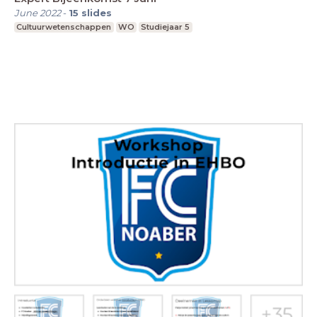
June 2022
-
15
slides
Cultuurwetenschappen
WO
Studiejaar 5