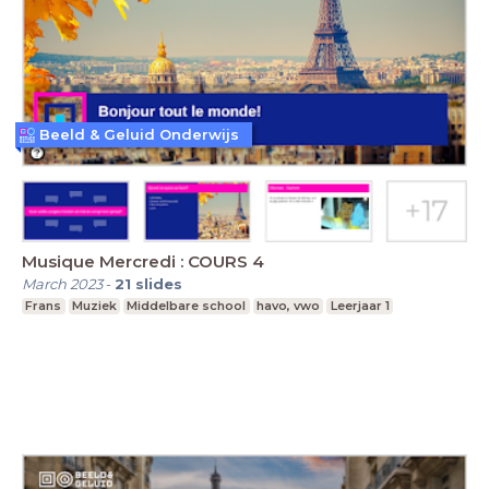
Beeld & Geluid Onderwijs
Musique Mercredi : COURS 4
March 2023
-
21
slides
Frans
Muziek
Middelbare school
havo, vwo
Leerjaar 1