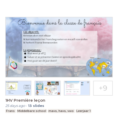
1HV Première leçon
25 days ago
-
13
slides
Frans
Middelbare school
mavo, havo, vwo
Leerjaar 1