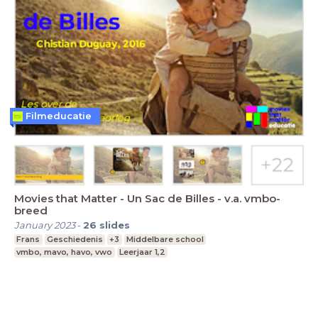
Filmeducatie
Movies that Matter - Un Sac de Billes - v.a. vmbo-
breed
January 2023
-
26
slides
Frans
Geschiedenis
+3
Middelbare school
vmbo, mavo, havo, vwo
Leerjaar 1,2