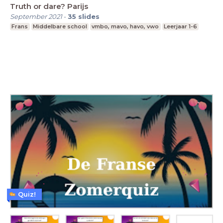
Truth or dare? Parijs
September 2021
-
35
slides
Frans
Middelbare school
vmbo, mavo, havo, vwo
Leerjaar 1-6
Quiz!