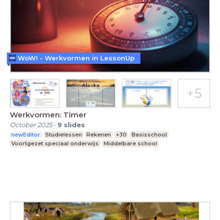
WoW! - Werkvormen in LessonUp
Werkvormen: Timer
October 2025
-
9
slides
newEditor
Studielessen
Rekenen
+30
Basisschool
Voortgezet speciaal onderwijs
Middelbare school