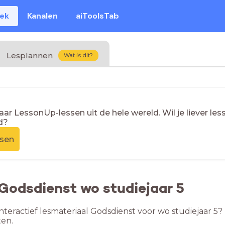
eek
Kanalen
aiToolsTab
Lesplannen
Wat is dit?
naar LessonUp-lessen uit de hele wereld. Wil je liever l
d?
ssen
 Godsdienst wo studiejaar 5
nteractief lesmateriaal Godsdienst voor wo studiejaar 5?
en.