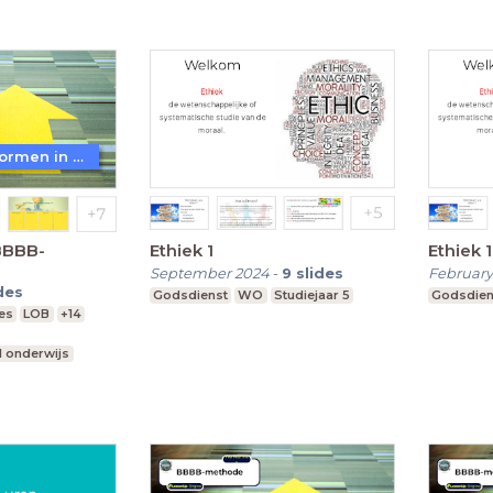
WoW! - Werkvormen in LessonUp
BBBB-
Ethiek 1
Ethiek 1
September 2024
-
9
slides
February
des
Godsdienst
WO
Studiejaar 5
Godsdien
es
LOB
+14
l onderwijs