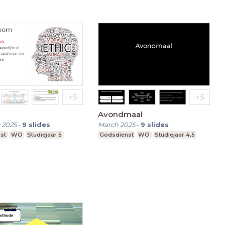
Avondmaal
 2025
-
9
slides
March 2025
-
9
slides
st
WO
Studiejaar 5
Godsdienst
WO
Studiejaar 4,5