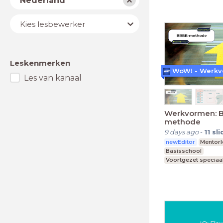
Nederland
Lesbewerker
Kies lesbewerker
Leskenmerken
Les van kanaal
Werkvormen: 
methode
9 days ago
-
11
sli
newEditor
Mentorl
Basisschool
Voortgezet speciaa
Middelbare school