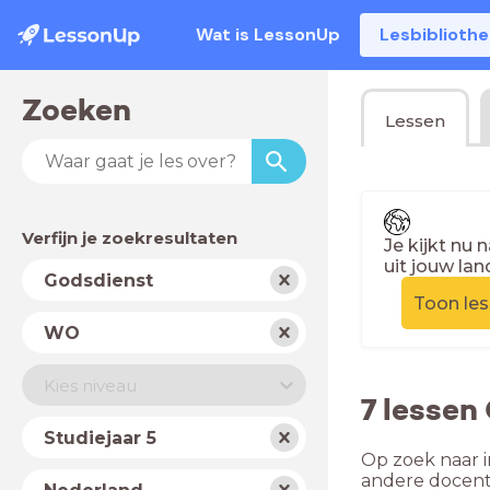
Wat is LessonUp
Lesbiblioth
Zoeken
Lessen
Verfijn je zoekresultaten
Je kijkt nu 
uit jouw lan
Vak
Godsdienst
Toon le
Schooltype
WO
Niveau
Kies niveau
7 lessen
Jaar
Studiejaar 5
Op zoek naar i
Land
andere docent