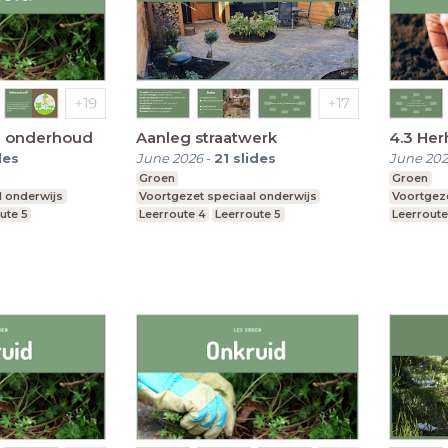
in onderhoud
Aanleg straatwerk
4.3 Her
des
June 2026
-
21
slides
June 202
Groen
Groen
l onderwijs
Voortgezet speciaal onderwijs
Voortgeze
ute 5
Leerroute 4
Leerroute 5
Leerroute
Leerroute 6
Leerroute