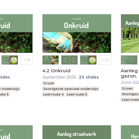
4.2 Onkruid
Aanleg
gazon.
lides
September 2025
-
23
slides
June 20
Groen
Groen
l onderwijs
Voortgezet speciaal onderwijs
Voortgeze
ute 5
Leerroute 4
Leerroute 5
Leerroute
Leerroute 6
Leerroute