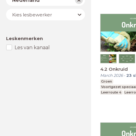
Nederland
Lesbewerker
Kies lesbewerker
Leskenmerken
Les van kanaal
4.2 Onkruid
March 2026
-
23
s
Groen
Voortgezet speciaa
Leerroute 4
Leerro
Leerroute 6