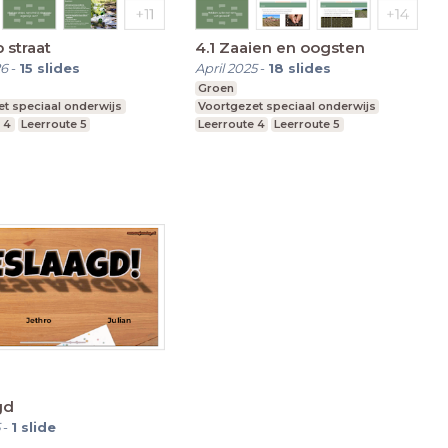
 straat
4.1 Zaaien en oogsten
26
-
15
slides
April 2025
-
18
slides
Groen
t speciaal onderwijs
Voortgezet speciaal onderwijs
 4
Leerroute 5
Leerroute 4
Leerroute 5
 6
Leerroute 6
gd
-
1
slide