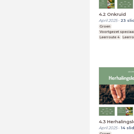
4.2 Onkruid
April 2025
-
23
sli
Groen
Voortgezet speciaa
Leerroute 4
Leerro
Leerroute 6
4.3 Herhalingsl
April 2025
-
14
sli
Groen