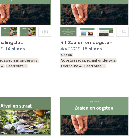
halingsles
4.1 Zaaien en oogsten
5
-
14
slides
April 2025
-
18
slides
Groen
t speciaal onderwijs
Voortgezet speciaal onderwijs
 4
Leerroute 5
Leerroute 4
Leerroute 5
 6
Leerroute 6