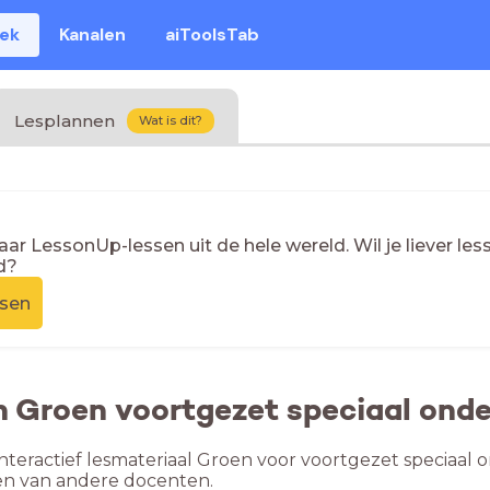
eek
Kanalen
aiToolsTab
Lesplannen
Wat is dit?
naar LessonUp-lessen uit de hele wereld. Wil je liever l
d?
ssen
n Groen voortgezet speciaal ond
nteractief lesmateriaal Groen voor voortgezet speciaal 
en van andere docenten.