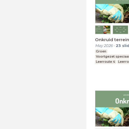
Onkruid terre
May 2026
-
23
sli
Groen
Voortgezet speciaa
Leerroute 4
Leerro
Leerroute 6