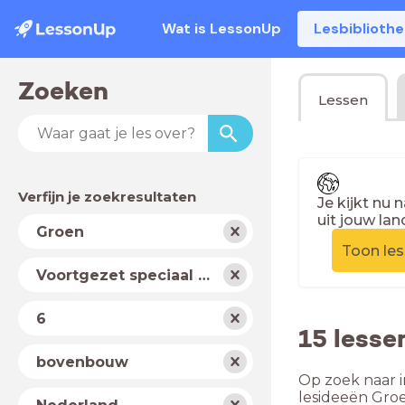
Wat is LessonUp
Lesbiblioth
Zoeken
Lessen
Verfijn je zoekresultaten
Je kijkt nu 
uit jouw lan
Vak
Groen
Toon le
Schooltype
Voortgezet speciaal onderwijs
Niveau
6
15 lesse
Jaar
bovenbouw
Op zoek naar i
Land
lesideeën Gro