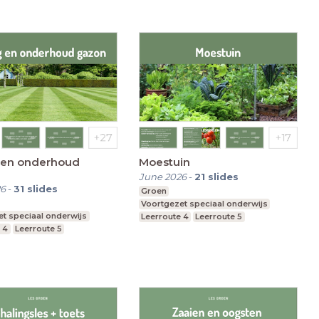
 en onderhoud
Moestuin
June 2026
-
21
slides
26
-
31
slides
Groen
Voortgezet speciaal onderwijs
t speciaal onderwijs
Leerroute 4
Leerroute 5
 4
Leerroute 5
Leerroute 6
 6