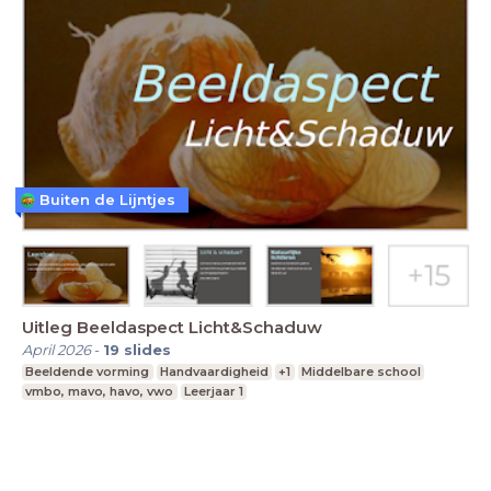
Buiten de Lijntjes
Uitleg Beeldaspect Licht&Schaduw
April 2026
-
19
slides
Beeldende vorming
Handvaardigheid
+1
Middelbare school
vmbo, mavo, havo, vwo
Leerjaar 1