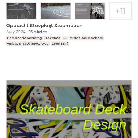
Opdracht Stoepkrijt Stopmotion
May 2024
-
15
slides
Beeldende vorming
Tekenen
+1
Middelbare school
vmbo, mavo, havo, vwo
Leerjaar 1