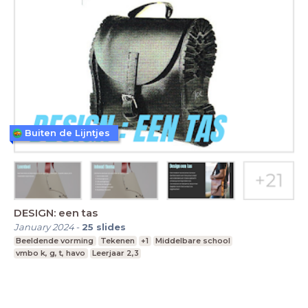
Buiten de Lijntjes
DESIGN: een tas
January 2024
-
25
slides
Beeldende vorming
Tekenen
+1
Middelbare school
vmbo k, g, t, havo
Leerjaar 2,3