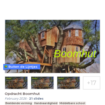
Buiten de Lijntjes
Opdracht Boomhut
February 2026
-
21
slides
Beeldende vorming
Handvaardigheid
Middelbare school