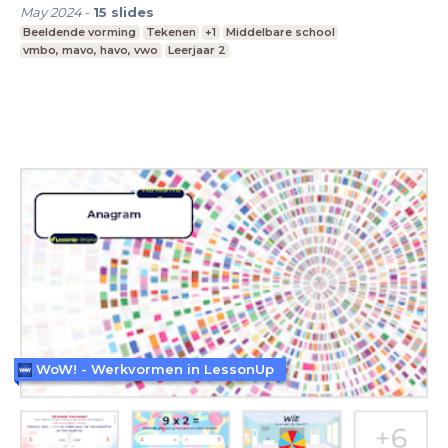
May 2024
-
15
slides
Beeldende vorming
Tekenen
+1
Middelbare school
vmbo, mavo, havo, vwo
Leerjaar 2
WoW! - Werkvormen in LessonUp