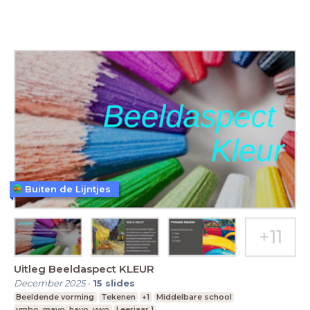
Buiten de Lijntjes
Uitleg Beeldaspect KLEUR
December 2025
-
15
slides
Beeldende vorming
Tekenen
+1
Middelbare school
vmbo, mavo, havo, vwo
Leerjaar 1