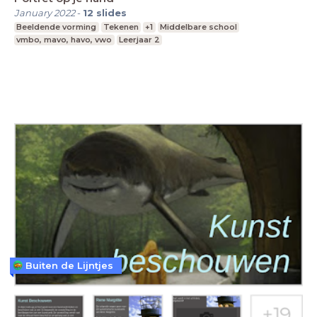
January 2022
-
12
slides
Beeldende vorming
Tekenen
+1
Middelbare school
vmbo, mavo, havo, vwo
Leerjaar 2
Buiten de Lijntjes