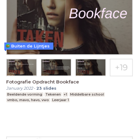
Buiten de Lijntjes
Fotografie Opdracht Bookface
January 2022
-
23
slides
Beeldende vorming
Tekenen
+1
Middelbare school
vmbo, mavo, havo, vwo
Leerjaar 1