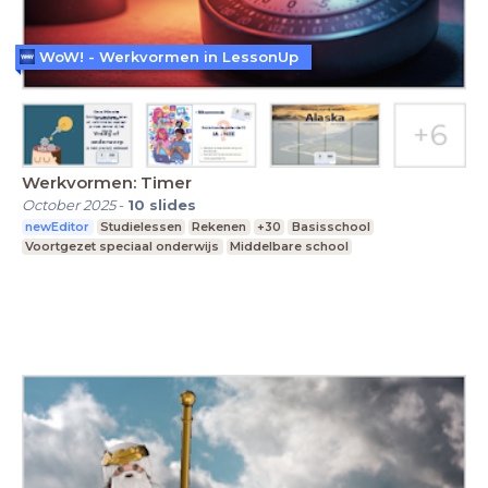
WoW! - Werkvormen in LessonUp
Werkvormen: Timer
October 2025
-
10
slides
newEditor
Studielessen
Rekenen
+30
Basisschool
Voortgezet speciaal onderwijs
Middelbare school