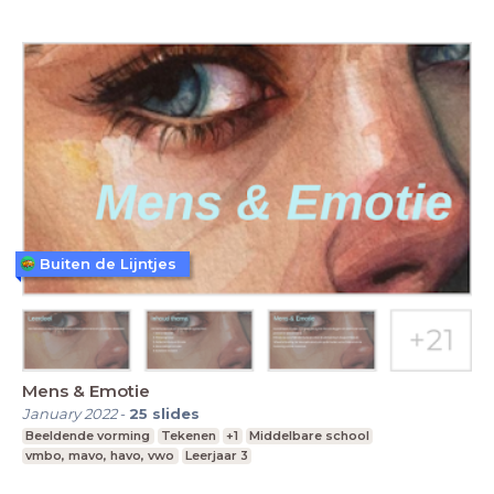
Buiten de Lijntjes
Mens & Emotie
January 2022
-
25
slides
Beeldende vorming
Tekenen
+1
Middelbare school
vmbo, mavo, havo, vwo
Leerjaar 3