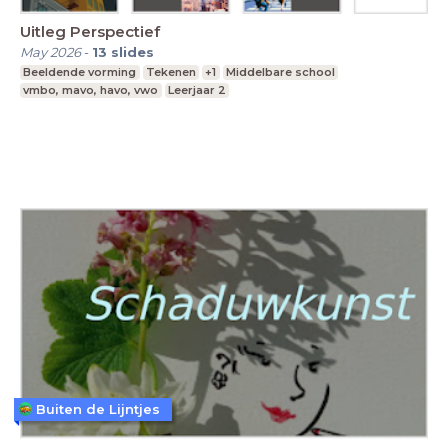
Uitleg Perspectief
May 2026
-
13
slides
Beeldende vorming
Tekenen
+1
Middelbare school
vmbo, mavo, havo, vwo
Leerjaar 2
Buiten de Lijntjes