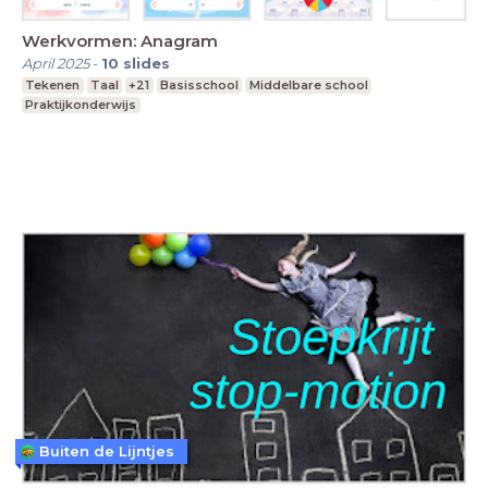
Werkvormen: Anagram
April 2025
-
10
slides
Tekenen
Taal
+21
Basisschool
Middelbare school
Praktijkonderwijs
Buiten de Lijntjes