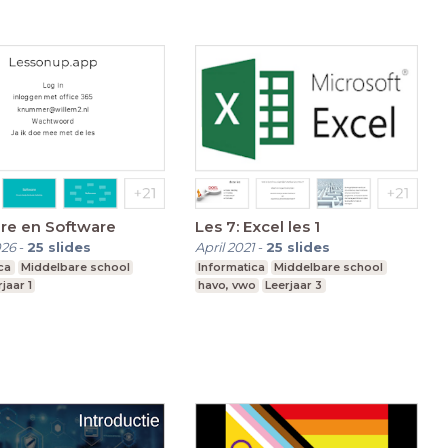
re en Software
Les 7: Excel les 1
026
-
25
slides
April 2021
-
25
slides
ca
Middelbare school
Informatica
Middelbare school
jaar 1
havo, vwo
Leerjaar 3