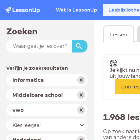
Wat is LessonUp
Lesbiblioth
Zoeken
Lessen
Verfijn je zoekresultaten
Je kijkt nu 
uit jouw lan
Vak
Informatica
Toon le
Schooltype
Middelbare school
Niveau
vwo
1.968 le
Jaar
Kies leerjaar
Op zoek naar i
Land
van andere do