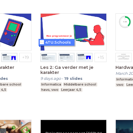
4TU.Schools
arakter
Les 2: Ga verder met je
Hardwa
karakter
March 2
ides
9 days ago
-
19
slides
Informati
lbare school
Informatica
Middelbare school
vwo
Leer
 4,5
havo, vwo
Leerjaar 4,5