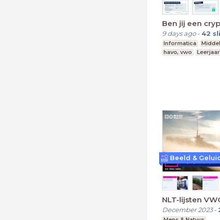
Ben jij een cry
9 days ago
-
42
sl
Informatica
Midde
havo, vwo
Leerjaar
NLT-lijsten VW
December 2023
-
Mens & Natuur