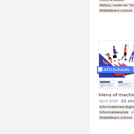
Natuur, Leven en T
Middelbare school
Leerjaar 1-4
4TU.Schools
Mens of machi
April 2026
-
23
sli
Informatievaardigh
Informatiekunde
+
Middelbare school
Leerjaar 1,2