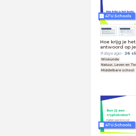
4TU.Schools
Hoe krijg je he
antwoord op je
9 days ago
-
26
sl
Wiskunde
Natuur, Leven en T
Middelbare school
vmbo t, mavo, havo
Leerjaar 1-6
4TU.Schools