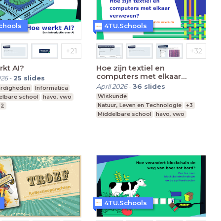
chools
4TU.Schools
kt AI?
Hoe zijn textiel en
computers met elkaar
026
-
25
slides
verweven?
April 2026
-
36
slides
ardigheden
Informatica
Wiskunde
elbare school
havo, vwo
Natuur, Leven en Technologie
+3
,2
Middelbare school
havo, vwo
Leerjaar 2-4
4TU.Schools