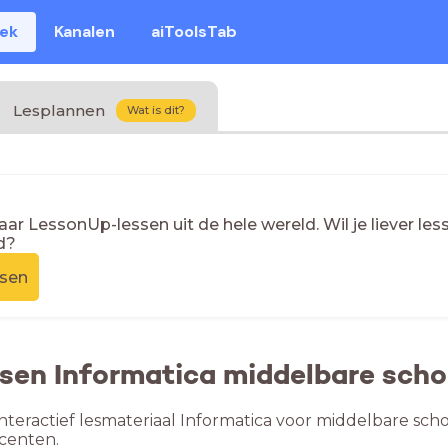
eek
Kanalen
aiToolsTab
Lesplannen
Wat is dit?
naar LessonUp-lessen uit de hele wereld. Wil je liever l
d?
ssen
ssen Informatica middelbare sch
nteractief lesmateriaal Informatica voor middelbare scho
centen.