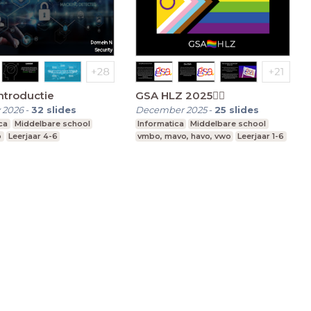
Introductie
GSA HLZ 2025🏳️‍🌈
 2026
-
32
slides
December 2025
-
25
slides
ca
Middelbare school
Informatica
Middelbare school
o
Leerjaar 4-6
vmbo, mavo, havo, vwo
Leerjaar 1-6