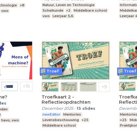
Natuur, Leven en Technologie
Informati
echnologie
+8
Scheikunde
+2
Middelbare school
Middelba
vwo
vwo
Leerjaar 5,6
Leerjaar 
Troef
Troef
ne?
Troefkaart 2 -
Troefka
Reflectieopdrachten
Reflect
des
December 2025
-
13
slides
Decembe
eden
newEditor
Mentorles
Mentorle
1
Levensbeschouwing
+25
+25
Mid
havo, vwo
Middelbare school
Praktijko
Praktijkonderwijs
Speciaal
Speciaal Onderwijs