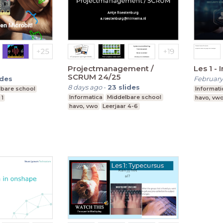
Projectmanagement /
Les 1 - 
SCRUM 24/25
ides
February
8 days ago
-
23
slides
lbare school
Informati
Informatica
Middelbare school
 1
havo, vw
havo, vwo
Leerjaar 4-6