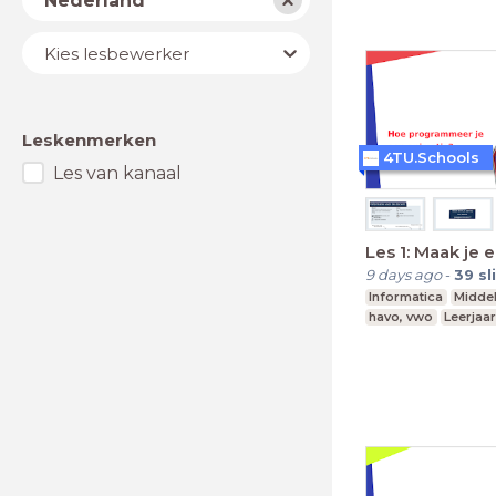
Nederland
Lesbewerker
Kies lesbewerker
Leskenmerken
4TU.Schools
Les van kanaal
Les 1: Maak je 
9 days ago
-
39
sl
Informatica
Midde
havo, vwo
Leerjaar