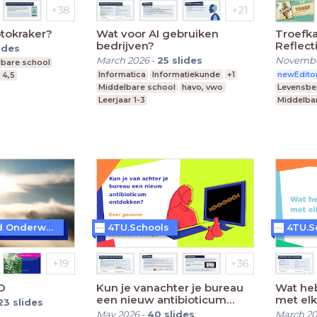
ptokraker?
Wat voor AI gebruiken
Troefka
bedrijven?
Reflect
ides
March 2026
-
25
slides
Novembe
lbare school
Informatica
Informatiekunde
+1
newEdito
 4,5
Middelbare school
havo, vwo
Levensb
Leerjaar 1-3
Middelba
Praktijko
Speciaal
Beeld & Geluid Onderwijs
4TU.Schools
4TU.S
O
Kun je vanachter je bureau
Wat he
een nieuw antibioticum
met el
23
slides
ontdekken?
May 2026
-
40
slides
March 2