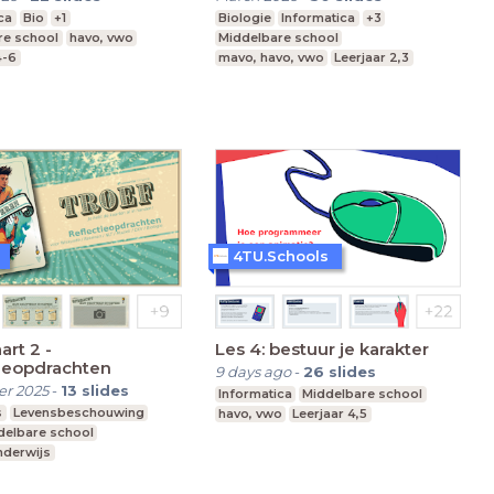
ca
Bio
+1
Biologie
Informatica
+3
re school
havo, vwo
Middelbare school
4-6
mavo, havo, vwo
Leerjaar 2,3
4TU.Schools
art 2 -
Les 4: bestuur je karakter
ieopdrachten
9 days ago
-
26
slides
r 2025
-
13
slides
Informatica
Middelbare school
s
Levensbeschouwing
havo, vwo
Leerjaar 4,5
delbare school
nderwijs
 Onderwijs