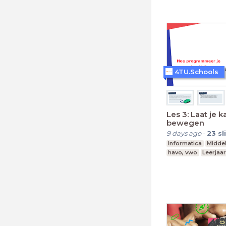
4TU.Schools
Les 3: Laat je k
bewegen
9 days ago
-
23
sl
Informatica
Midde
havo, vwo
Leerjaar