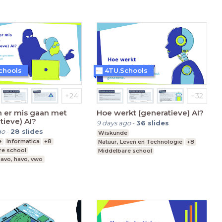
chools
4TU.Schools
n er mis gaan met
Hoe werkt (generatieve) AI?
tieve) AI?
9 days ago
-
36
slides
go
-
28
slides
Wiskunde
e
Informatica
+8
Natuur, Leven en Technologie
+8
re school
Middelbare school
avo, havo, vwo
vmbo t, mavo, havo, vwo
1-6
Leerjaar 1-6