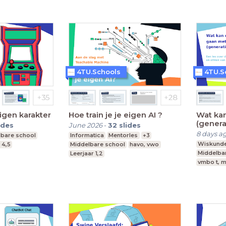
4TU.Schools
4TU.S
eigen karakter
Hoe train je je eigen AI ?
Wat ka
(genera
ides
June 2026
-
32
slides
8 days a
lbare school
Informatica
Mentorles
+3
Wiskund
 4,5
Middelbare school
havo, vwo
Middelba
Leerjaar 1,2
vmbo t, m
Leerjaar 