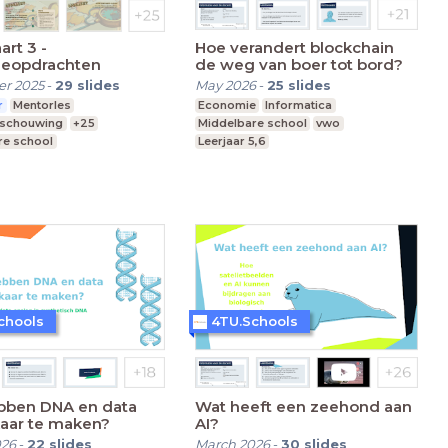
art 3 -
Hoe verandert blockchain
ieopdrachten
de weg van boer tot bord?
r 2025
-
29
slides
May 2026
-
25
slides
r
Mentorles
Economie
Informatica
eschouwing
+25
Middelbare school
vwo
re school
Leerjaar 5,6
nderwijs
 Onderwijs
chools
4TU.Schools
bben DNA en data
Wat heeft een zeehond aan
kaar te maken?
AI?
026
-
22
slides
March 2026
-
30
slides