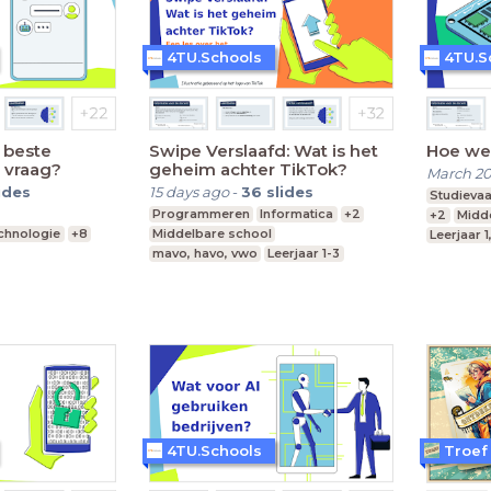
4TU.Schools
4TU.S
t beste
Swipe Verslaafd: Wat is het
Hoe wer
 vraag?
geheim achter TikTok?
March 2
ides
15 days ago
-
36
slides
Studieva
Programmeren
Informatica
+2
+2
Midd
echnologie
+8
Middelbare school
Leerjaar 1
mavo, havo, vwo
Leerjaar 1-3
, vwo
4TU.Schools
Troef