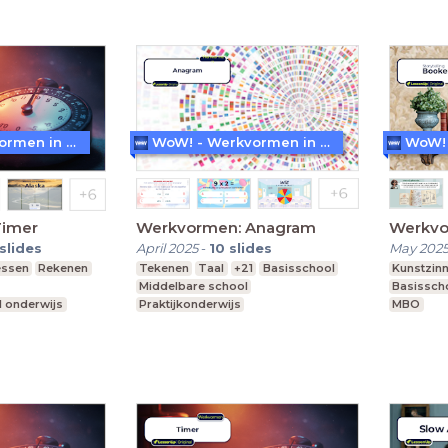
WoW! - Werkvormen in LessonUp
WoW! - Werkvormen in LessonUp
Timer
Werkvormen: Anagram
Werkvo
slides
April 2025
-
10
slides
May 202
essen
Rekenen
Tekenen
Taal
+21
Basisschool
Kunstzinn
Middelbare school
Basissch
l onderwijs
Praktijkonderwijs
MBO