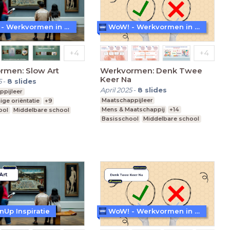
WoW! - Werkvormen in LessonUp
WoW! - Werkvormen in LessonUp
rmen: Slow Art
Werkvormen: Denk Twee
Keer Na
5
-
8
slides
April 2025
-
8
slides
ppijleer
Maatschappijleer
ige oriëntatie
+9
Mens & Maatschappij
+14
ool
Middelbare school
Basisschool
Middelbare school
nderwijs
Praktijkonderwijs
nUp Inspiratie
WoW! - Werkvormen in LessonUp