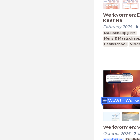
Werkvormen: 
Keer Na
February 2025
-
8
Maatschappijleer
Mens & Maatschapp
Basisschool
Midde
Praktijkonderwijs
Werkvormen: V
October 2025
-
7
s
newEditor
Studiel