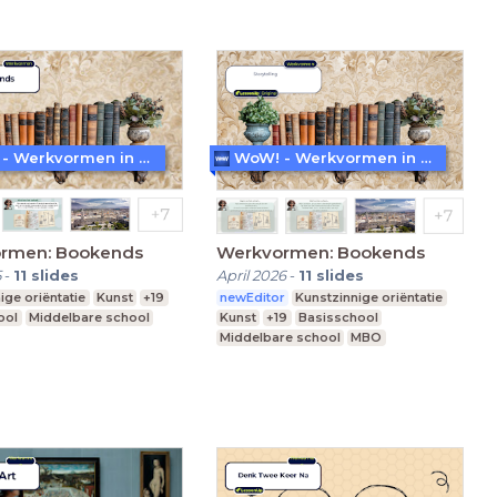
WoW! - Werkvormen in LessonUp
WoW! - Werkvormen in LessonUp
rmen: Bookends
Werkvormen: Bookends
5
-
11
slides
April 2026
-
11
slides
ige oriëntatie
Kunst
+19
newEditor
Kunstzinnige oriëntatie
ool
Middelbare school
Kunst
+19
Basisschool
Middelbare school
MBO