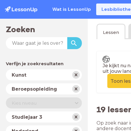
Wat is LessonUp
Lesbiblioth
Zoeken
Lessen
Verfijn je zoekresultaten
Je kijkt nu 
uit jouw lan
Vak
Kunst
Toon le
Schooltype
Beroepsopleiding
Niveau
Kies niveau
19 lesse
Jaar
Studiejaar 3
Op zoek naar i
Land
andere docent