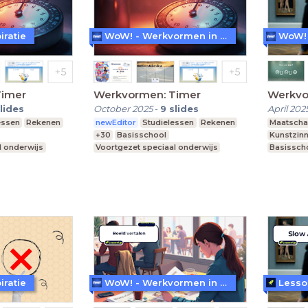
iratie
WoW! - Werkvormen in LessonUp
Timer
Werkvormen: Timer
Werkvo
lides
October 2025
-
9
slides
April 202
essen
Rekenen
newEditor
Studielessen
Rekenen
Maatscha
+30
Basisschool
Kunstzinn
l onderwijs
Voortgezet speciaal onderwijs
Basissch
Middelbare school
Praktijko
iratie
WoW! - Werkvormen in LessonUp
Lesso