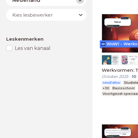
Nederland
Lesbewerker
Kies lesbewerker
Leskenmerken
Les van kanaal
Werkvormen: 
October 2025
-
10
newEditor
Studiel
+30
Basisschool
Voortgezet speciaa
Middelbare school