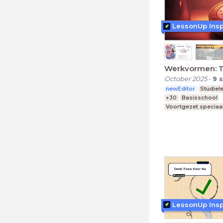
LessonUp Insp
Werkvormen: 
October 2025
-
9
s
newEditor
Studiel
+30
Basisschool
Voortgezet speciaa
Middelbare school
LessonUp Insp