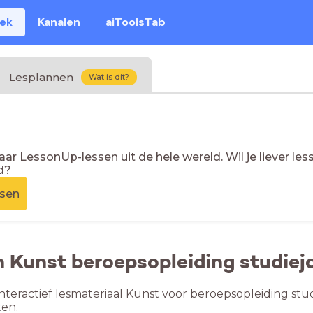
eek
Kanalen
aiToolsTab
Lesplannen
Wat is dit?
naar LessonUp-lessen uit de hele wereld. Wil je liever l
d?
ssen
n Kunst beroepsopleiding studiej
nteractief lesmateriaal Kunst voor beroepsopleiding stud
en.