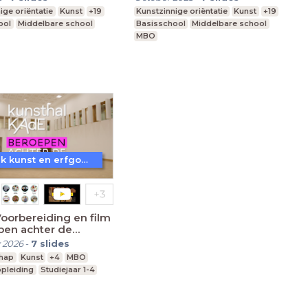
ige oriëntatie
Kunst
+19
Kunstzinnige oriëntatie
Kunst
+19
ool
Middelbare school
Basisschool
Middelbare school
MBO
Ontdek kunst en erfgoed in Amersfoort
oorbereiding en film
pen achter de
men
 2026
-
7
slides
hap
Kunst
+4
MBO
pleiding
Studiejaar 1-4