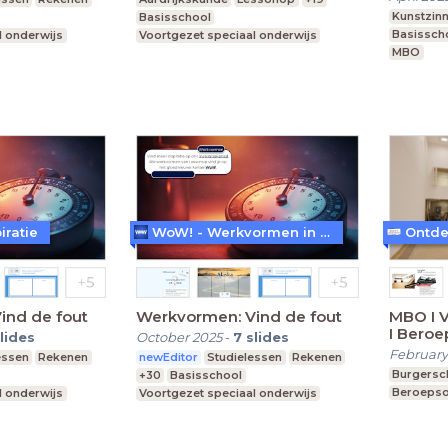
Kunstzinn
Basisschool
Basissch
l onderwijs
Voortgezet speciaal onderwijs
MBO
Middelbare school
iratie
WoW! - Werkvormen in LessonUp
ind de fout
Werkvormen: Vind de fout
MBO I V
I Beroe
lides
October 2025
-
7
slides
scher
February
essen
Rekenen
newEditor
Studielessen
Rekenen
Burgersc
+30
Basisschool
Beroepso
l onderwijs
Voortgezet speciaal onderwijs
Praktijkonderwijs