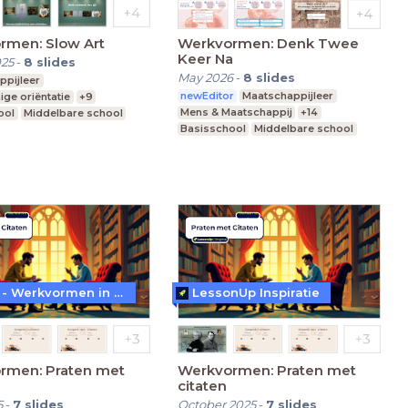
rmen: Slow Art
Werkvormen: Denk Twee
Keer Na
025
-
8
slides
May 2026
-
8
slides
ppijleer
newEditor
Maatschappijleer
ige oriëntatie
+9
Mens & Maatschappij
+14
ool
Middelbare school
Basisschool
Middelbare school
nderwijs
Praktijkonderwijs
WoW! - Werkvormen in LessonUp
LessonUp Inspiratie
rmen: Praten met
Werkvormen: Praten met
citaten
5
-
7
slides
October 2025
-
7
slides