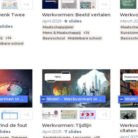
Denk Twee
Werkvormen: Beeld vertalen
Werkvo
April 2025
-
8
slides
March 2
slides
Maatschappijleer
Maatscha
Mens & Maatschappij
+14
Kunstzinn
ij
+14
Basisschool
Middelbare school
Basissch
lbare school
Praktijkonderwijs
Praktijko
WoW! - Werkvormen in LessonUp
WoW! - Werkvormen in LessonUp
ind de fout
Werkvormen: Tijdlijn
Werkvo
citaten
lides
April 2025
-
7
slides
April 202
essen
Rekenen
Aardrijkskunde
LessonUp
+19