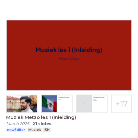
Muziek Metzo les 1 (Inleiding)
March 2025
-
21
slides
newEditor
Muziek
ISK