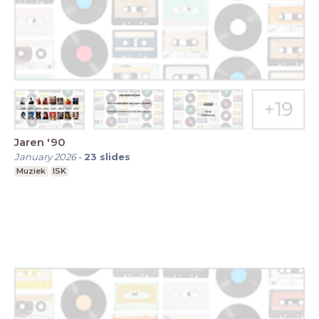
Jaren '90
January 2026
-
23
slides
Muziek
ISK