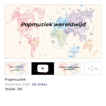
Popmuziek
November 2025
-
28
slides
Muziek
ISK