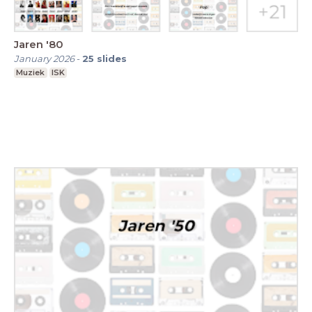
Jaren '80
January 2026
-
25
slides
Muziek
ISK