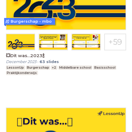
Burgerschap - mbo
💥Dit was…2023🍾
December 2023
-
63
slides
LessonUp
Burgerschap
+2
Middelbare school
Basisschool
Praktijkonderwijs