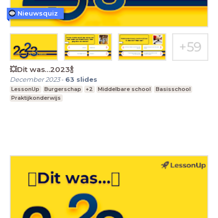
Nieuwsquiz
💥Dit was…2023🍾
December 2023
-
63
slides
LessonUp
Burgerschap
+2
Middelbare school
Basisschool
Praktijkonderwijs