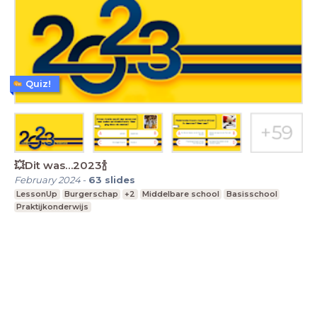
Quiz!
💥Dit was…2023🍾
February 2024
-
63
slides
LessonUp
Burgerschap
+2
Middelbare school
Basisschool
Praktijkonderwijs