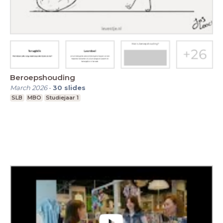
Beroepshouding
March 2026
-
30
slides
SLB
MBO
Studiejaar 1