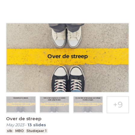
Over de streep
May 2023
-
13
slides
slb
MBO
Studiejaar 1