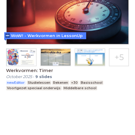
WoW! - Werkvormen in LessonUp
Werkvormen: Timer
October 2025
-
9
slides
newEditor
Studielessen
Rekenen
+30
Basisschool
Voortgezet speciaal onderwijs
Middelbare school