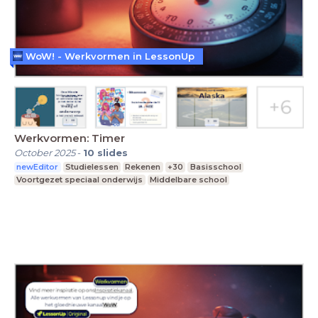
WoW! - Werkvormen in LessonUp
Werkvormen: Timer
October 2025
-
10
slides
newEditor
Studielessen
Rekenen
+30
Basisschool
Voortgezet speciaal onderwijs
Middelbare school