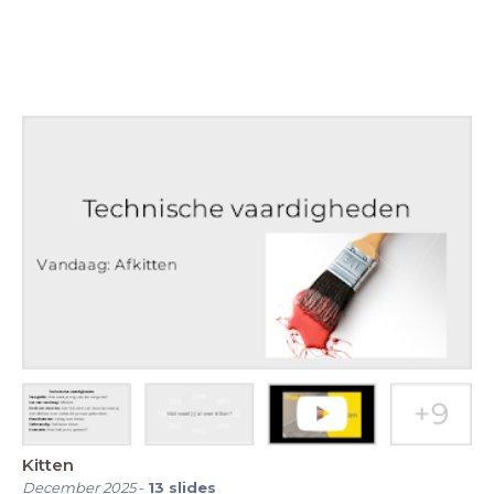
Kitten
December 2025
-
13
slides